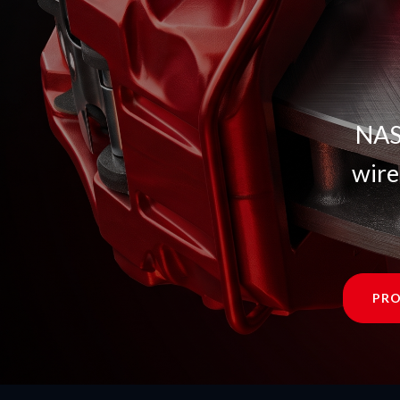
NASN
wire
PRO