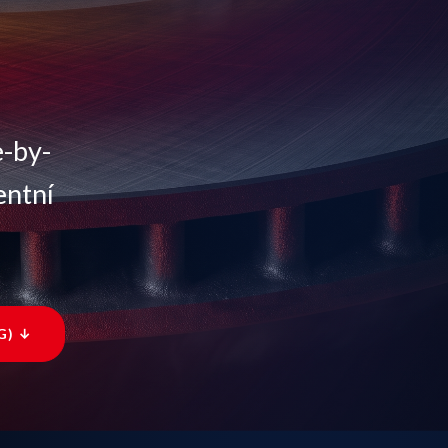
e-by-
entní
G) ↓