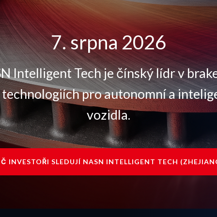
7. srpna 2026
 Intelligent Tech je čínský lídr v brak
 technologiích pro autonomní a intelig
vozidla.
Č INVESTOŘI SLEDUJÍ NASN INTELLIGENT TECH (ZHEJIAN