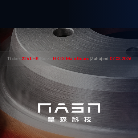
Ticker:
2261.HK
|
Burza:
HKEX Main Board
|
Zahájení:
07.08.2026