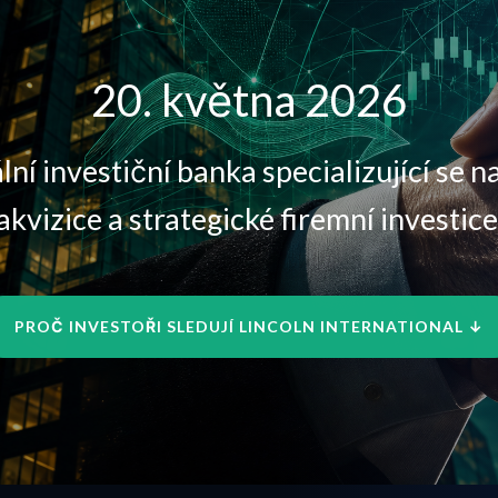
20. května 2026
lní investiční banka specializující se na
akvizice a strategické firemní investice
PROČ INVESTOŘI SLEDUJÍ LINCOLN INTERNATIONAL ↓