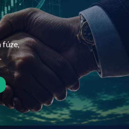
 fúze,
.