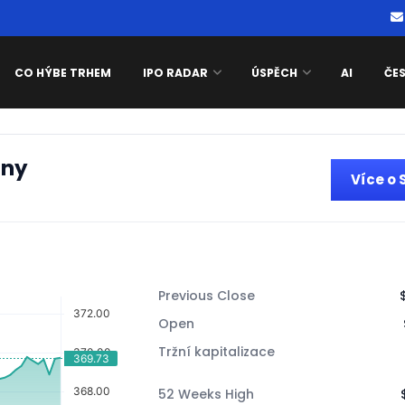
CO HÝBE TRHEM
IPO RADAR
ÚSPĚCH
AI
ČE
any
Více o
Previous Close
Open
Tržní kapitalizace
52 Weeks High