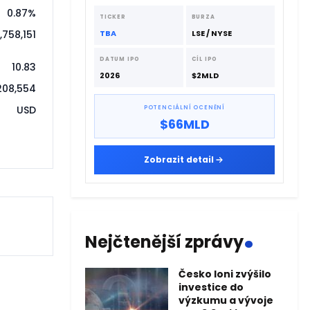
extrémně rychlému dodavatelskému
0.87%
řetězci.
TICKER
BURZA
TBA
LSE / NYSE
,758,151
DATUM IPO
CÍL IPO
10.83
2026
$2MLD
,208,554
USD
POTENCIÁLNÍ OCENĚNÍ
$66MLD
Zobrazit detail
.
Nejčtenější zprávy
Česko loni zvýšilo
investice do
výzkumu a vývoje