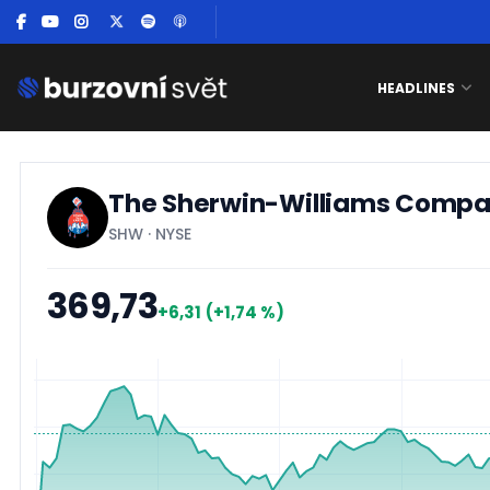
HEADLINES
The Sherwin-Williams Comp
SHW
·
NYSE
369,73
+6,31
(+1,74 %)