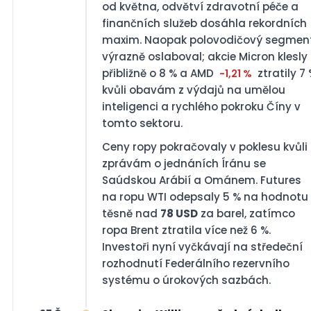
od května, odvětví zdravotní péče a
finančních služeb dosáhla rekordních
maxim. Naopak polovodičový segmen
výrazně oslaboval; akcie Micron klesly
přibližně o 8 % a AMD
ztratily 7
-1,21 %
kvůli obavám z výdajů na umělou
inteligenci a rychlého pokroku Číny v
tomto sektoru.
Ceny ropy pokračovaly v poklesu kvůli
zprávám o jednáních Íránu se
Saúdskou Arábií a Ománem. Futures
na ropu WTI odepsaly 5 % na hodnotu
těsně nad
78 USD
za barel, zatímco
ropa Brent ztratila více než 6 %.
Investoři nyní vyčkávají na středeční
rozhodnutí Federálního rezervního
systému o úrokových sazbách.