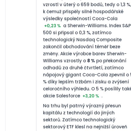
vzrostl v úterý o 659 bodů, tedy o 1,3 %,
k čemuž přispěly silné hospodářské
výsledky společností Coca-Cola
a Sherwin-Williams. Index S&P
+0,23 %
500 si připsal o 0,3 %, zatímco
technologický Nasdaq Composite
zakončil obchodování téměř beze
změny. Akcie výrobce barev Sherwin-
Williams vzrostly o
8 %
po překonání
odhadů za druhé čtvrtletí, zatímco
nápojový gigant Coca-Cola zpevnil o 
% díky lepším tržbám i zisku a zvýšení
celoročního výhledu. O 5 % posílily tak
akcie Salesforce
.
+3,20 %
Na trhu byl patrný výrazný přesun
kapitálu z technologií do jiných
sektorů. Zatímco technologický
sektorový ETF klesl na nejnižší úroveň