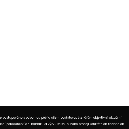
je postupováno s odbornou péčí a cílem poskytovat čtenářům objektivní, aktuální
ční poradenství ani nabídku či výzvu ke koupi nebo prodeji konkrétních finančních