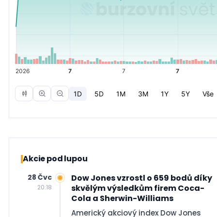
Akcie pod lupou
28 Čvc
Dow Jones vzrostl o 659 bodů díky
skvělým výsledkům firem Coca-
20:18
Cola a Sherwin-Williams
Americký akciový index Dow Jones