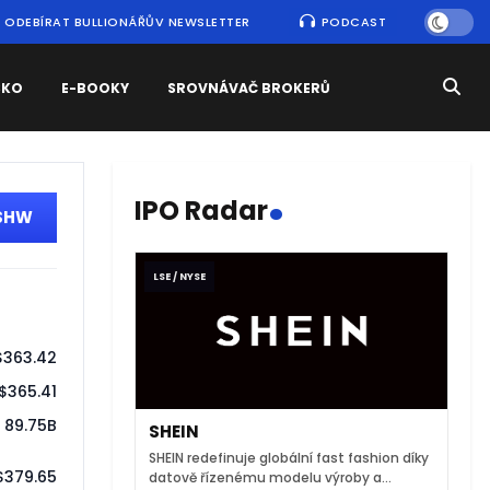
ODEBÍRAT BULLIONÁŘŮV NEWSLETTER
PODCAST
SKO
E-BOOKY
SROVNÁVAČ BROKERŮ
.
IPO Radar
 SHW
LSE / NYSE
$363.42
$365.41
89.75B
SHEIN
SHEIN redefinuje globální fast fashion díky
$379.65
datově řízenému modelu výroby a