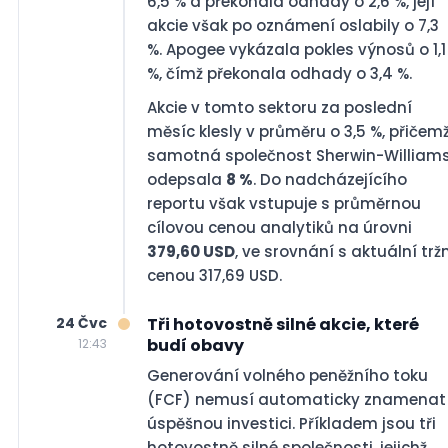
6,5 % a překonala odhady o 2,6 %, její
akcie však po oznámení oslabily o 7,3
%. Apogee vykázala pokles výnosů o 1,1
%, čímž překonala odhady o 3,4 %.
Akcie v tomto sektoru za poslední
měsíc klesly v průměru o 3,5 %, přičem
samotná společnost Sherwin-William
odepsala
8 %
. Do nadcházejícího
reportu však vstupuje s průměrnou
cílovou cenou analytiků na úrovni
379,60 USD
, ve srovnání s aktuální trž
cenou 317,69 USD.
24 Čvc
Tři hotovostně silné akcie, které
budí obavy
12:43
Generování volného peněžního toku
(FCF) nemusí automaticky znamenat
úspěšnou investici. Příkladem jsou tři
hotovostně silné společnosti, jejichž