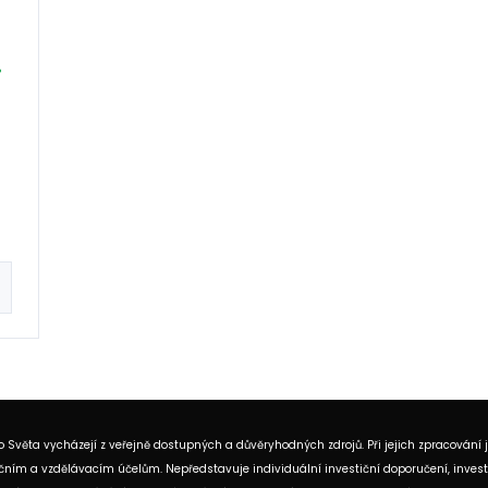
%
 Světa vycházejí z veřejně dostupných a důvěryhodných zdrojů. Při jejich zpracování 
ním a vzdělávacím účelům. Nepředstavuje individuální investiční doporučení, investi