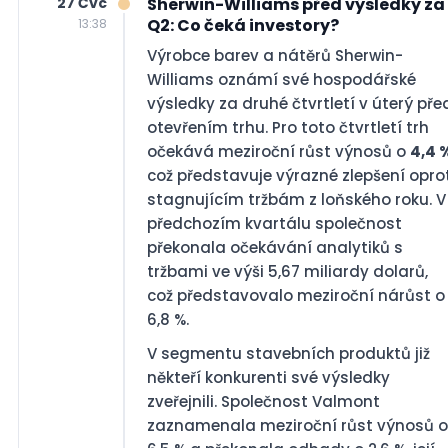
27 Čvc
Sherwin-Williams před výsledky za
Q2: Co čeká investory?
13:38
Výrobce barev a nátěrů Sherwin-
Williams oznámí své hospodářské
výsledky za druhé čtvrtletí v úterý pře
otevřením trhu. Pro toto čtvrtletí trh
očekává meziroční růst výnosů o
4,4 
což představuje výrazné zlepšení opro
stagnujícím tržbám z loňského roku. V
předchozím kvartálu společnost
překonala očekávání analytiků s
tržbami ve výši 5,67 miliardy dolarů,
což představovalo meziroční nárůst o
6,8 %.
V segmentu stavebních produktů již
někteří konkurenti své výsledky
zveřejnili. Společnost Valmont
zaznamenala meziroční růst výnosů o