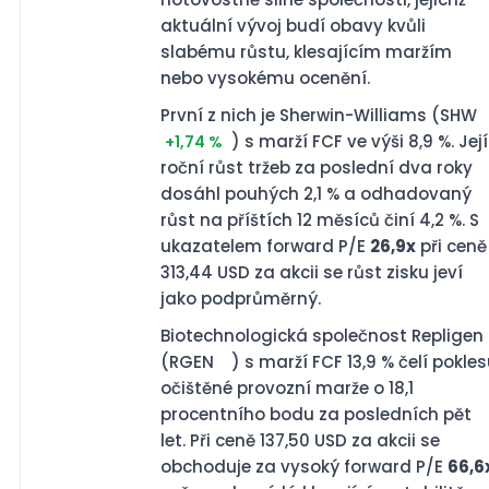
aktuální vývoj budí obavy kvůli
slabému růstu, klesajícím maržím
nebo vysokému ocenění.
První z nich je Sherwin-Williams (SHW
) s marží FCF ve výši 8,9 %. Její
+1,74 %
roční růst tržeb za poslední dva roky
dosáhl pouhých 2,1 % a odhadovaný
růst na příštích 12 měsíců činí 4,2 %. S
ukazatelem forward P/E
26,9x
při ceně
313,44 USD za akcii se růst zisku jeví
jako podprůměrný.
Biotechnologická společnost Repligen
(RGEN
) s marží FCF 13,9 % čelí pokle
očištěné provozní marže o 18,1
procentního bodu za posledních pět
let. Při ceně 137,50 USD za akcii se
obchoduje za vysoký forward P/E
66,6