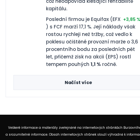
což neodpovídá klesající rentabilitě
kapitálu.
Poslední firmou je Equifax (EFX
+3,85 
) s FCF marží 17,1 %. Její náklady však
rostou rychleji než tržby, což vedlo k
poklesu očištěné provozní marže o 3,6
procentního bodu za posledních pět
let, přičemž zisk na akcii (EPS) rostl
tempem pouhých
1,1 %
ročně.
Načíst více
Veškeré informace a materiály zveřejněné na internetových stránkách Burzovního
a srozumitelné informace. Obsah internetových stránek slouží výhradně k informač