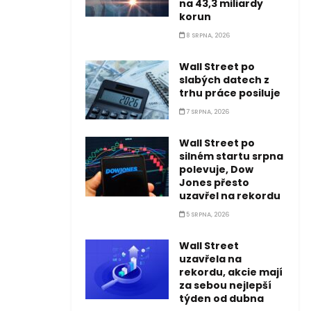
na 43,3 miliardy
korun
8 SRPNA, 2026
Wall Street po
slabých datech z
trhu práce posiluje
7 SRPNA, 2026
Wall Street po
silném startu srpna
polevuje, Dow
Jones přesto
uzavřel na rekordu
5 SRPNA, 2026
Wall Street
uzavřela na
rekordu, akcie mají
za sebou nejlepší
týden od dubna