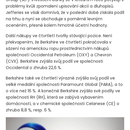
problémy kvůli zpomalení upisování akcií a dluhopisů.
Jefferies se však domnívá, že v poslední době získala podíl
na trhu a nyní se obchoduje s poměrně levným
oceněním, přesně kolem hmotné účetní hodnoty.
Další nákupy ve čtvrtletí tvořily stávající pozice. Není
překvapením, že Berkshire ve čtvrtletí pokračovala v
sázení na americkou ropu prostřednictvím nákupů
společností Occidental Petroleum
(OXY)
a Chevron
(CVX)
. Berkshire zvýšila svůj podíl ve společnosti
Occidental o zhruba 22,6 %.
Berkshire také ve čtvrtletí výrazně zvýšila svůj podíl ve
velké mediální společnosti Paramount Global
(PARA)
, a to
o více než 16 %. A konečně Berkshire zvýšila své podíly ve
společnosti RH
(RH)
, která se zabývá vybavením
domácností, a v chemické společnosti Celanese
(CE)
o
zhruba 8,8 %, resp. 6 %.