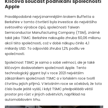
Klíčová součást podnikání společnosti
Apple
Pravděpodobně nejvýznamnějším krokem Buffetta a
Berkshire v tomto čtvrtletí byla investice do největšího
světového výrobce čipů, společnosti Taiwan
Semiconductor Manufacturing Company
(TSM)
, známé
také jako TSMC. Berkshire nakoupila zhruba 60,06 milionu
akcií této společnosti, což v době nákupu činilo 4,1
miliardy USD. To odpovídá zhruba 1,2% podílu ve
společnosti.
Společnost TSMC je sama o sobě velmocí, ale je také
klíčovým dodavatelem společnosti Apple. Tento
technologický gigant byl v roce 2021 největším
zákazníkem společnosti TSMC a v loňském roce tvořil
čtvrtinu jejích příjmů. V letošním roce se očekává, že toto
číslo bude ještě vyšší, i když TSMC předpokládá větší
prostor pro růst v jiných odvětvích, například na
automobilovém trhu.