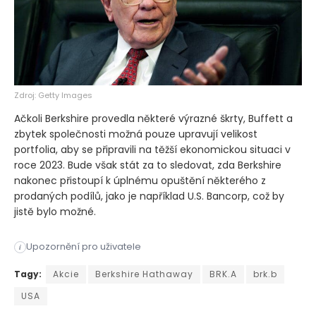
Zdroj: Getty Images
Ačkoli Berkshire provedla některé výrazné škrty, Buffett a
zbytek společnosti možná pouze upravují velikost
portfolia, aby se připravili na těžší ekonomickou situaci v
roce 2023. Bude však stát za to sledovat, zda Berkshire
nakonec přistoupí k úplnému opuštění některého z
prodaných podílů, jako je například U.S. Bancorp, což by
jistě bylo možné.
Upozornění pro uživatele
i
Společnost Berkshire Hathaway (BRK.A) (BRK.B), obrovský kongl
Tagy:
Akcie
Berkshire Hathaway
BRK.A
brk.b
USA