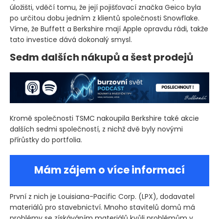
úložišti, vděčí tomu, že její pojišťovací značka Geico byla
po určitou dobu jedním z klientů společnosti Snowflake.
Víme, že Buffett a Berkshire mají Apple opravdu rádi, takže
tato investice dává dokonalý smysl.
Sedm dalších nákupů a šest prodejů
Kromě společnosti TSMC nakoupila Berkshire také akcie
dalších sedmi společností, z nichž dvě byly novými
přírůstky do portfolia.
Mám zájem o více informací
První z nich je Louisiana-Pacific Corp.
(LPX)
, dodavatel
materiálů pro stavebnictví. Mnoho stavitelů domů má
problémy se získáváním materiálů kvůli problémům v