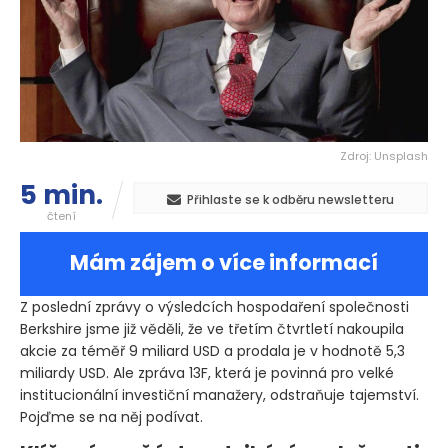
Zdroj: Unsplash
5 min.
Přihlaste se k odběru newsletteru
čtení
Mám zájem o více informací
Z poslední zprávy o výsledcích hospodaření společnosti
Berkshire jsme již věděli, že ve třetím čtvrtletí nakoupila
akcie za téměř 9 miliard USD a prodala je v hodnotě 5,3
miliardy USD. Ale zpráva 13F, která je povinná pro velké
institucionální investiční manažery, odstraňuje tajemství.
Pojďme se na něj podívat.