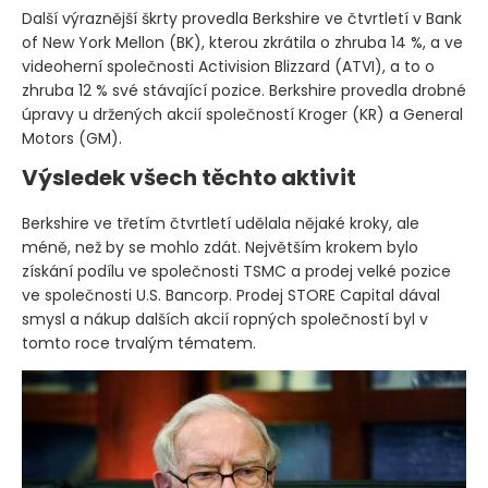
Další výraznější škrty provedla Berkshire ve čtvrtletí v Bank
of New York Mellon
(BK)
, kterou zkrátila o zhruba 14 %, a ve
videoherní společnosti Activision Blizzard
(ATVI)
, a to o
zhruba 12 % své stávající pozice. Berkshire provedla drobné
úpravy u držených akcií společností Kroger
(KR)
a General
Motors
(GM)
.
Výsledek všech těchto aktivit
Berkshire ve třetím čtvrtletí udělala nějaké kroky, ale
méně, než by se mohlo zdát. Největším krokem bylo
získání podílu ve společnosti TSMC a prodej velké pozice
ve společnosti U.S. Bancorp. Prodej STORE Capital dával
smysl a nákup dalších akcií ropných společností byl v
tomto roce trvalým tématem.