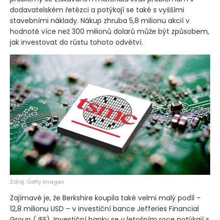
dodavatelském řetězci a potýkají se také s vyššími
stavebními náklady. Nákup zhruba 5,8 milionu akcií v
hodnotě více než 300 milionů dolarů může být způsobem,
jak investovat do růstu tohoto odvětví.
Zdroj: Getty Images
Zajímavé je, že Berkshire koupila také velmi malý podíl –
12,8 milionu USD – v investiční bance Jefferies Financial
Group
(JEF)
. Investiční banky se v letošním roce potýkají s