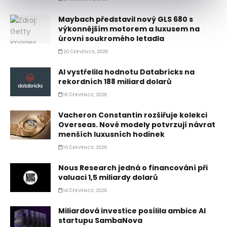
Maybach představil nový GLS 680 s
výkonnějším motorem a luxusem na
úrovni soukromého letadla
20 ČERVENCE, 2026
AI vystřelila hodnotu Databricks na
rekordních 188 miliard dolarů
18 ČERVENCE, 2026
Vacheron Constantin rozšiřuje kolekci
Overseas. Nové modely potvrzují návrat
menších luxusních hodinek
16 ČERVENCE, 2026
Nous Research jedná o financování při
valuaci 1,5 miliardy dolarů
14 ČERVENCE, 2026
Miliardová investice posílila ambice AI
startupu SambaNova