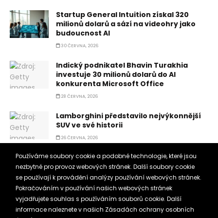
Startup General Intuition získal 320
milionů dolarů a sází na videohry jako
budoucnost AI
30 ČERVNA, 2026
Indický podnikatel Bhavin Turakhia
investuje 30 milionů dolarů do AI
konkurenta Microsoft Office
28 ČERVNA, 2026
Lamborghini představilo nejvýkonnější
SUV ve své historii
26 ČERVNA, 2026
Používáme soubory cookie a podobné technologie, které jsou
Arena překonala hranici 100 milionů
dolarů a potvrzuje sílu trhu s
nezbytné pro provoz webových stránek. Další soubory cookie
hodnocením AI
se používají k provádění analýzy používání webových stránek.
Pokračováním v používání našich webových stránek
24 ČERVNA, 2026
vyjadřujete souhlas s používáním souborů cookie. Další
Porsche připomíná historický milník
informace naleznete v našich
Zásadách ochrany osobních
limitovanou edicí modelu 911 GT3