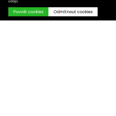
údajů.
22 ČERVNA, 2026
Povolit cookies
Odmítnout cookies
Pramaana Labs chce zkrotit chyby AI a
získává podporu významných investorů
20 ČERVNA, 2026
General Intuition jedná o investici 300
milionů dolarů a valuaci přes 2 miliardy
dolarů
18 ČERVNA, 2026
Indie získala nového AI jednorožce a míří
do souboje s americkými giganty
16 ČERVNA, 2026
Evropský robotický startup Theker
získal rekordní investici na rozvoj
univerzální tovární automatizace
14 ČERVNA, 2026
Jeff Bezos sází miliardy dolarů na