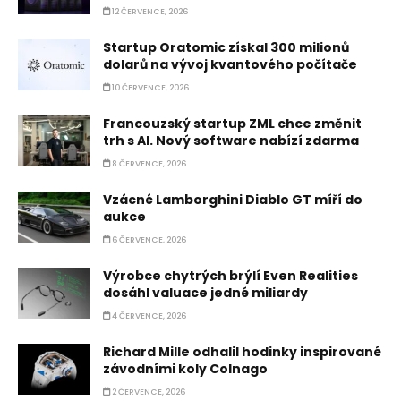
12 ČERVENCE, 2026
Startup Oratomic získal 300 milionů
dolarů na vývoj kvantového počítače
10 ČERVENCE, 2026
Francouzský startup ZML chce změnit
trh s AI. Nový software nabízí zdarma
8 ČERVENCE, 2026
Vzácné Lamborghini Diablo GT míří do
aukce
6 ČERVENCE, 2026
Výrobce chytrých brýlí Even Realities
dosáhl valuace jedné miliardy
4 ČERVENCE, 2026
Richard Mille odhalil hodinky inspirované
závodními koly Colnago
2 ČERVENCE, 2026