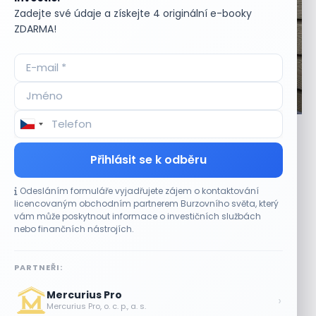
Zadejte své údaje a získejte 4 originální e-booky
ZDARMA!
ALTERNATIVNÍ INVESTICE
Base Power získal miliardu dolarů na rozvoj
domácích bateriových úložišť
Přihlásit se k odběru
4 SRPNA, 2026
Americký startup Base Power získal v novém investičním
Odesláním formuláře vyjadřujete zájem o kontaktování
kole 1 miliardu dolarů, kterou využije k dalšímu rozšiřování
licencovaným obchodním partnerem Burzovního světa, který
vám může poskytnout informace o investičních službách
své sítě domácích...
nebo finančních nástrojích.
Kyberbezpečnostní startup Horizon3
dosáhl valuace 2 miliard dolarů
PARTNEŘI:
2 SRPNA, 2026
Mercurius Pro
›
Lamborghini oslavuje výročí v Japonsku
Mercurius Pro, o. c. p., a. s.