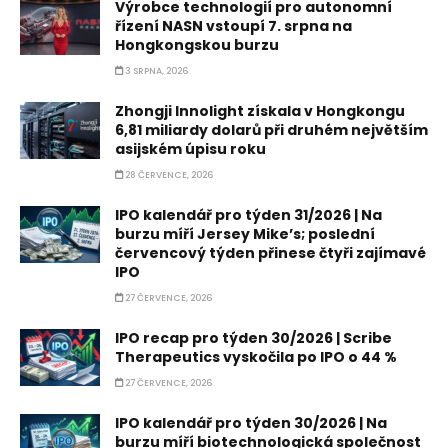
Výrobce technologií pro autonomní
řízení NASN vstoupí 7. srpna na
Hongkongskou burzu
3 SRPNA, 2026
Zhongji Innolight získala v Hongkongu
6,81 miliardy dolarů při druhém největším
asijském úpisu roku
28 ČERVENCE, 2026
IPO kalendář pro týden 31/2026 | Na
burzu míří Jersey Mike’s; poslední
červencový týden přinese čtyři zajímavé
IPO
27 ČERVENCE, 2026
IPO recap pro týden 30/2026 | Scribe
Therapeutics vyskočila po IPO o 44 %
27 ČERVENCE, 2026
IPO kalendář pro týden 30/2026 | Na
burzu míří biotechnologická společnost