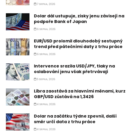
7 SRPNA, 2026
Dolar dál ustupuje, zisky jenu závisejí na
podpoře Bank of Japan
6 SRPNA, 2026
EUR/USD prolomil dlouhodobý sestupný
trend před pátečními daty z trhu práce
6 SRPNA, 2026
Intervence srazila USD/JPY, tlaky na
oslabování jenu však přetrvávají
5 SRPNA, 2026
Libra zaostává za hlavními měnami, kurz
GBP/USD zůstává na 1,3426
4 SRPNA, 2026
Dolar na začátku týdne zpevnil, další
směr určí data z trhu práce
4 SRPNA, 2026