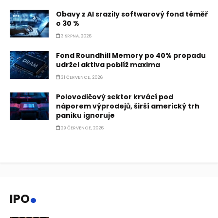
Obavy z AI srazily softwarový fond téměř
o 30 %
3 SRPNA, 2026
Fond Roundhill Memory po 40% propadu
udržel aktiva poblíž maxima
31 ČERVENCE, 2026
Polovodičový sektor krvácí pod
náporem výprodejů, širší americký trh
paniku ignoruje
29 ČERVENCE, 2026
.
IPO