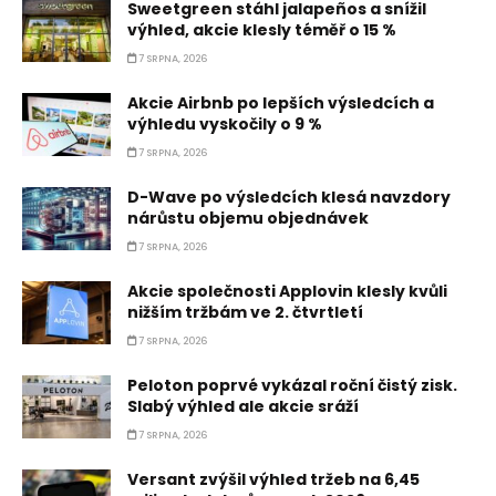
Sweetgreen stáhl jalapeños a snížil
výhled, akcie klesly téměř o 15 %
7 SRPNA, 2026
Akcie Airbnb po lepších výsledcích a
výhledu vyskočily o 9 %
7 SRPNA, 2026
D-Wave po výsledcích klesá navzdory
nárůstu objemu objednávek
7 SRPNA, 2026
Akcie společnosti Applovin klesly kvůli
nižším tržbám ve 2. čtvrtletí
7 SRPNA, 2026
Peloton poprvé vykázal roční čistý zisk.
Slabý výhled ale akcie sráží
7 SRPNA, 2026
Versant zvýšil výhled tržeb na 6,45