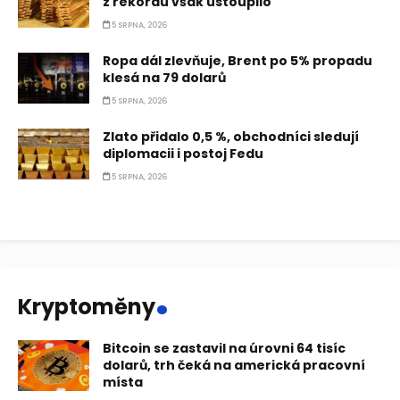
z rekordu však ustoupilo
5 SRPNA, 2026
Ropa dál zlevňuje, Brent po 5% propadu
klesá na 79 dolarů
5 SRPNA, 2026
Zlato přidalo 0,5 %, obchodníci sledují
diplomacii i postoj Fedu
5 SRPNA, 2026
.
Kryptoměny
Bitcoin se zastavil na úrovni 64 tisíc
dolarů, trh čeká na americká pracovní
místa