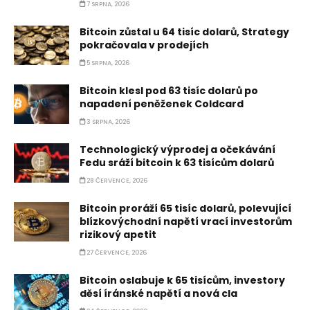
7 SRPNA, 2026
Bitcoin zůstal u 64 tisíc dolarů, Strategy
pokračovala v prodejích
5 SRPNA, 2026
Bitcoin klesl pod 63 tisíc dolarů po
napadení peněženek Coldcard
3 SRPNA, 2026
Technologický výprodej a očekávání
Fedu sráží bitcoin k 63 tisícům dolarů
28 ČERVENCE, 2026
Bitcoin proráží 65 tisíc dolarů, polevující
blízkovýchodní napětí vrací investorům
rizikový apetit
27 ČERVENCE, 2026
Bitcoin oslabuje k 65 tisícům, investory
děsí íránské napětí a nová cla