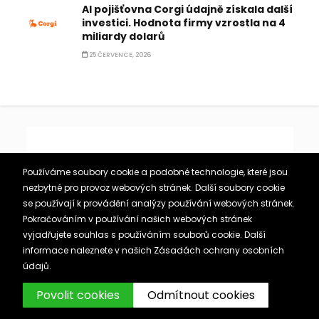
AI pojišťovna Corgi údajně získala další
investici. Hodnota firmy vzrostla na 4
miliardy dolarů
25 ČERVENCE, 2026
Používáme soubory cookie a podobné technologie, které jsou
nezbytné pro provoz webových stránek. Další soubory cookie
se používají k provádění analýzy používání webových stránek.
Pokračováním v používání našich webových stránek
vyjadřujete souhlas s používáním souborů cookie. Další
informace naleznete v našich
Zásadách ochrany osobních
údajů.
Povolit cookies
Odmítnout cookies