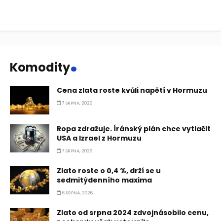
.
Komodity
Cena zlata roste kvůli napětí v Hormuzu
7 SRPNA, 2026
Ropa zdražuje. Íránský plán chce vytlačit
USA a Izrael z Hormuzu
7 SRPNA, 2026
Zlato roste o 0,4 %, drží se u
sedmitýdenního maxima
6 SRPNA, 2026
Zlato od srpna 2024 zdvojnásobilo cenu,