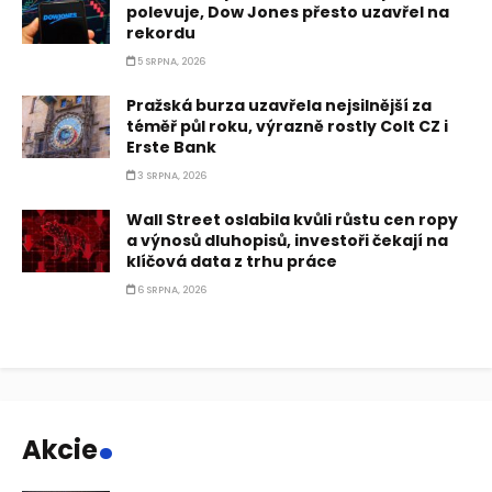
polevuje, Dow Jones přesto uzavřel na
rekordu
5 SRPNA, 2026
Pražská burza uzavřela nejsilnější za
téměř půl roku, výrazně rostly Colt CZ i
Erste Bank
3 SRPNA, 2026
Wall Street oslabila kvůli růstu cen ropy
a výnosů dluhopisů, investoři čekají na
klíčová data z trhu práce
6 SRPNA, 2026
.
Akcie