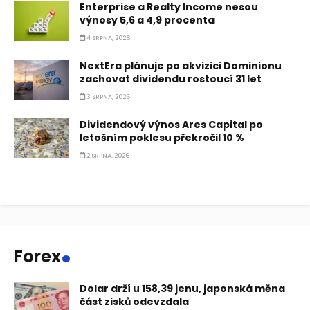
Enterprise a Realty Income nesou
výnosy 5,6 a 4,9 procenta
4 SRPNA, 2026
NextEra plánuje po akvizici Dominionu
zachovat dividendu rostoucí 31 let
3 SRPNA, 2026
Dividendový výnos Ares Capital po
letošním poklesu překročil 10 %
2 SRPNA, 2026
.
Forex
Dolar drží u 158,39 jenu, japonská měna
část zisků odevzdala