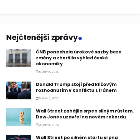
.
Nejčtenější zprávy
ČNB ponechala úrokové sazby beze
změny a zhoršila výhled české
ekonomiky
6 SRPNA, 2026
Donald Trump stojí před klíčovým
rozhodnutím v konfliktu s Íránem
5 SRPNA, 2026
Wall Street zahájila srpen silným růstem,
Dow Jones uzavřel na novém rekordu
3 SRPNA, 2026
Wall Street po silném startu srpna