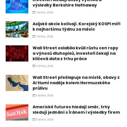
výsledky Berkshire Hathaway
7 SRPNA, 2026
Asijské akcie kolísají. Korejský KOSPI míří
k nejhoršímu týdnu za měsíc
7 SRPNA, 2026
Wall Street oslabila kvůli růstu cen ropy
a výnosů dluhopisů, investoři čekají na
klíčová data z trhu práce
6 SRPNA, 2026
Wall Street přešlapuje na místě, obavy z
AI tlumí naděje kolem Hormuzského
průlivu
6 SRPNA, 2026
Americké futures hledají směr, trhy
sledují jednání s Íránem i výsledky firem
6 SRPNA, 2026