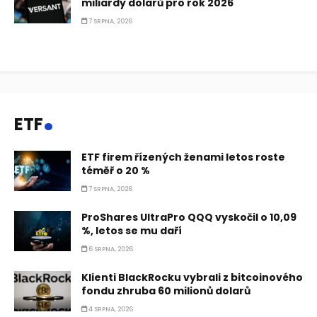
miliardy dolarů pro rok 2026
7 SRPNA, 2026
.
ETF
ETF firem řízených ženami letos roste
téměř o 20 %
7 SRPNA, 2026
ProShares UltraPro QQQ vyskočil o 10,09
%, letos se mu daří
6 SRPNA, 2026
Klienti BlackRocku vybrali z bitcoinového
fondu zhruba 60 milionů dolarů
4 SRPNA, 2026