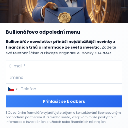
Bullionářovo odpolední menu
Bullionářův newsletter přináší nejdůležitější novinky z
finančních trhů a informace ze světa investic.
Zadejte
své telefonní číslo a získejte originální e-booky ZDARMA!
Přihlásit se k odběru
Odesláním formuláře vyjadřujete zájem o kontaktování licencovaným
obchodním partnerem Burzovního světa, který vám může poskytnout
informace o investičních službách nebo finančních nástrojích.