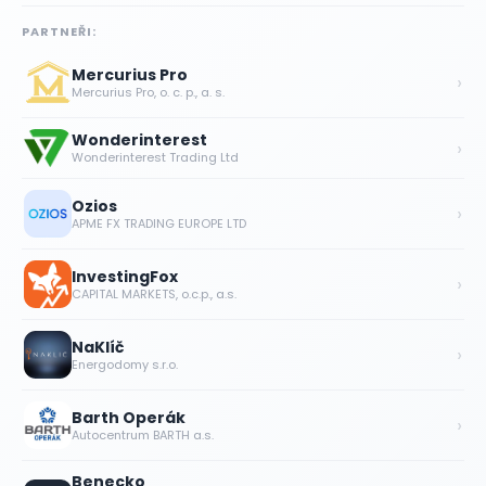
PARTNEŘI:
Mercurius Pro
›
Mercurius Pro, o. c. p., a. s.
Wonderinterest
›
Wonderinterest Trading Ltd
Ozios
›
APME FX TRADING EUROPE LTD
InvestingFox
›
CAPITAL MARKETS, o.c.p., a.s.
NaKlíč
›
Energodomy s.r.o.
Barth Operák
›
Autocentrum BARTH a.s.
Benecko