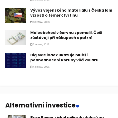
Vývoz vojenského materiálu z Česka loni
vzrostl o téměř čtvrtinu
6 SRPNA, 2026
Maloobchod v červnu zpomalil, Češi
zůstávají při nákupech opatrní
5 SRPNA, 2026
Big Mac index ukazuje hlubší
podhodnocení koruny vůči dolaru
4 SRPNA, 2026
.
Alternativní investice
Base Power získal miliardu dolarů na