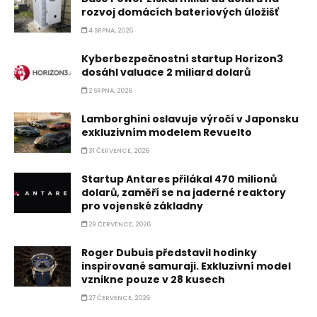
rozvoj domácích bateriových úložišť
4 SRPNA, 2026
Kyberbezpečnostní startup Horizon3
dosáhl valuace 2 miliard dolarů
2 SRPNA, 2026
Lamborghini oslavuje výročí v Japonsku
exkluzivním modelem Revuelto
31 ČERVENCE, 2026
Startup Antares přilákal 470 milionů
dolarů, zaměří se na jaderné reaktory
pro vojenské základny
29 ČERVENCE, 2026
Roger Dubuis představil hodinky
inspirované samuraji. Exkluzivní model
vznikne pouze v 28 kusech
27 ČERVENCE, 2026