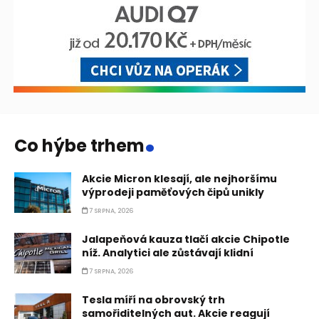
.
Co hýbe trhem
Akcie Micron klesají, ale nejhoršímu
výprodeji paměťových čipů unikly
7 SRPNA, 2026
Jalapeňová kauza tlačí akcie Chipotle
níž. Analytici ale zůstávají klidní
7 SRPNA, 2026
Tesla míří na obrovský trh
samořiditelných aut. Akcie reagují