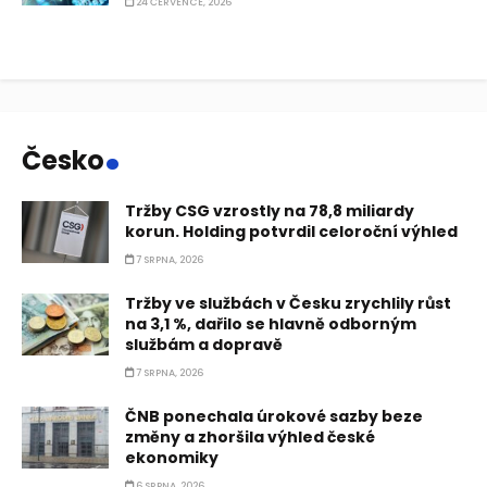
24 ČERVENCE, 2026
.
Česko
Tržby CSG vzrostly na 78,8 miliardy
korun. Holding potvrdil celoroční výhled
7 SRPNA, 2026
Tržby ve službách v Česku zrychlily růst
na 3,1 %, dařilo se hlavně odborným
službám a dopravě
7 SRPNA, 2026
ČNB ponechala úrokové sazby beze
změny a zhoršila výhled české
ekonomiky
6 SRPNA, 2026