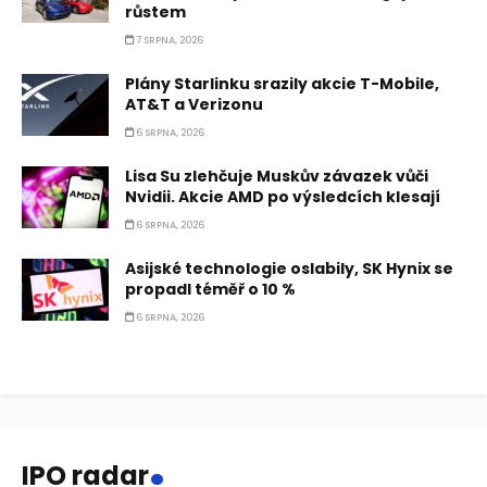
růstem
7 SRPNA, 2026
Plány Starlinku srazily akcie T-Mobile,
AT&T a Verizonu
6 SRPNA, 2026
Lisa Su zlehčuje Muskův závazek vůči
Nvidii. Akcie AMD po výsledcích klesají
6 SRPNA, 2026
Asijské technologie oslabily, SK Hynix se
propadl téměř o 10 %
6 SRPNA, 2026
.
IPO radar