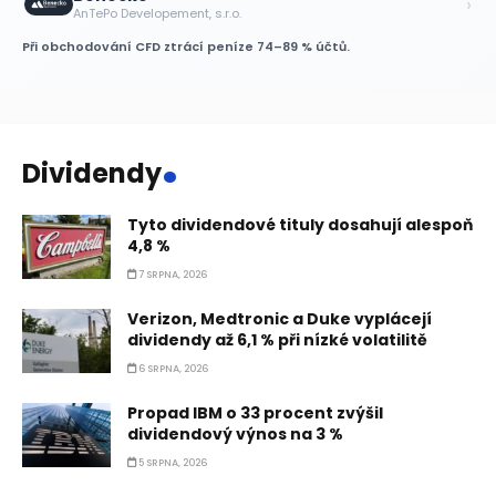
›
AnTePo Developement, s.r.o.
Při obchodování CFD ztrácí peníze 74–89 % účtů.
.
Dividendy
Tyto dividendové tituly dosahují alespoň
4,8 %
7 SRPNA, 2026
Verizon, Medtronic a Duke vyplácejí
dividendy až 6,1 % při nízké volatilitě
6 SRPNA, 2026
Propad IBM o 33 procent zvýšil
dividendový výnos na 3 %
5 SRPNA, 2026