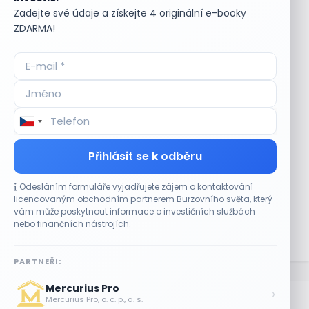
7 SRPNA, 2026
Zadejte své údaje a získejte 4 originální e-booky
ZDARMA!
Fiserv zklamal investory. Akcie po
snížení výhledu prudce oslabily
7 SRPNA, 2026
Google mění vedení AI divize. Větší vliv
získává Sergey Brin, DeepMind čeká
zásadní proměna
7 SRPNA, 2026
Přihlásit se k odběru
Investoři sledují Blízký východ a
výsledky Berkshire Hathaway
Odesláním formuláře vyjadřujete zájem o kontaktování
7 SRPNA, 2026
licencovaným obchodním partnerem Burzovního světa, který
vám může poskytnout informace o investičních službách
nebo finančních nástrojích.
NAČÍST VÍCE
PARTNEŘI:
.
Mercurius Pro
›
Mercurius Pro, o. c. p., a. s.