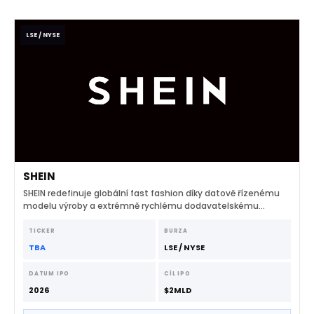
LSE / NYSE
SHEIN
SHEIN redefinuje globální fast fashion díky datově řízenému
modelu výroby a extrémně rychlému dodavatelskému
řetězci.
TICKER
BURZA
TBA
LSE / NYSE
DATUM IPO
CÍL IPO
2026
$2MLD