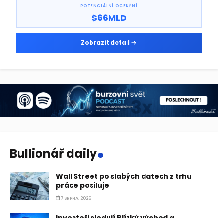
POTENCIÁLNÍ OCENĚNÍ
$66MLD
Zobrazit detail
.
Bullionář daily
Wall Street po slabých datech z trhu
práce posiluje
7 SRPNA, 2026
Investoři sledují Blízký východ a