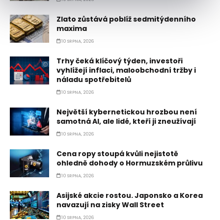
Zlato zůstává poblíž sedmitýdenního
maxima
10 SRPNA, 2026
Trhy čeká klíčový týden, investoři
vyhlížejí inflaci, maloobchodní tržby i
náladu spotřebitelů
10 SRPNA, 2026
Největší kybernetickou hrozbou není
samotná AI, ale lidé, kteří ji zneužívají
10 SRPNA, 2026
Cena ropy stoupá kvůli nejistotě
ohledně dohody o Hormuzském průlivu
10 SRPNA, 2026
Asijské akcie rostou. Japonsko a Korea
navazují na zisky Wall Street
10 SRPNA, 2026