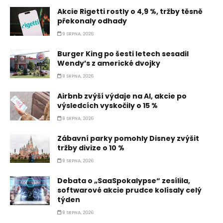
Akcie Rigetti rostly o 4,9 %, tržby těsně
překonaly odhady
9 SRPNA, 2026
Burger King po šesti letech sesadil
Wendy’s z americké dvojky
9 SRPNA, 2026
Airbnb zvýší výdaje na AI, akcie po
výsledcích vyskočily o 15 %
9 SRPNA, 2026
Zábavní parky pomohly Disney zvýšit
tržby divize o 10 %
9 SRPNA, 2026
Debata o „SaaSpokalypse“ zesílila,
softwarové akcie prudce kolísaly celý
týden
9 SRPNA, 2026