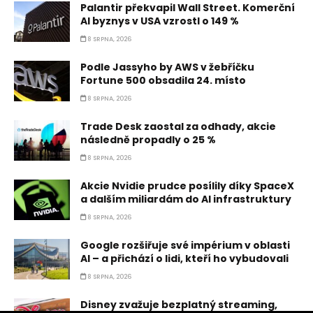
Palantir překvapil Wall Street. Komerční
AI byznys v USA vzrostl o 149 %
8 SRPNA, 2026
Podle Jassyho by AWS v žebříčku
Fortune 500 obsadila 24. místo
8 SRPNA, 2026
Trade Desk zaostal za odhady, akcie
následně propadly o 25 %
8 SRPNA, 2026
Akcie Nvidie prudce posílily díky SpaceX
a dalším miliardám do AI infrastruktury
8 SRPNA, 2026
Google rozšiřuje své impérium v oblasti
AI – a přichází o lidi, kteří ho vybudovali
8 SRPNA, 2026
Disney zvažuje bezplatný streaming,