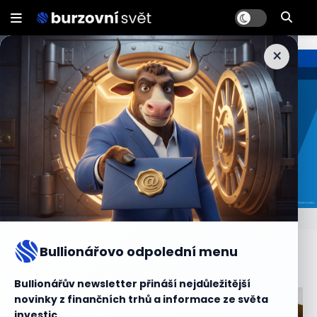
×
.
Bullionářovo odpolední menu
Zprávy
Bullionářův newsletter přináší nejdůležitější
novinky z finančních trhů a informace ze světa
investic.