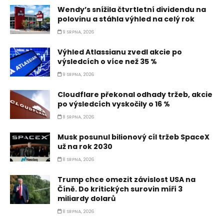
Wendy’s snížila čtvrtletní dividendu na
polovinu a stáhla výhled na celý rok
9 SRPNA, 2026
Výhled Atlassianu zvedl akcie po
výsledcích o více než 35 %
9 SRPNA, 2026
Cloudflare překonal odhady tržeb, akcie
po výsledcích vyskočily o 16 %
8 SRPNA, 2026
Musk posunul bilionový cíl tržeb SpaceX
už na rok 2030
8 SRPNA, 2026
Trump chce omezit závislost USA na
Číně. Do kritických surovin míří 3
miliardy dolarů
8 SRPNA, 2026