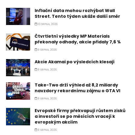
Inflační data mohou rozhýbat Wall
Street. Tento týden ukáže další směr
10 SRPNA, 2026
Čtvrtletní výsledky MP Materials
překonaly odhady, akcie přidaly 7,6 %
9 SRPNA, 2026
Akcie Akamai po výsledcích klesají
9 SRPNA, 2026
Take-Two drží výhled až 8,2 miliardy
navzdory rekordnímu zájmu o GTA VI
9 SRPNA, 2026
Evropské firmy překvapují růstem zisků
a investoři se po měsících vracejí k
evropským akciím
9 SRPNA, 2026