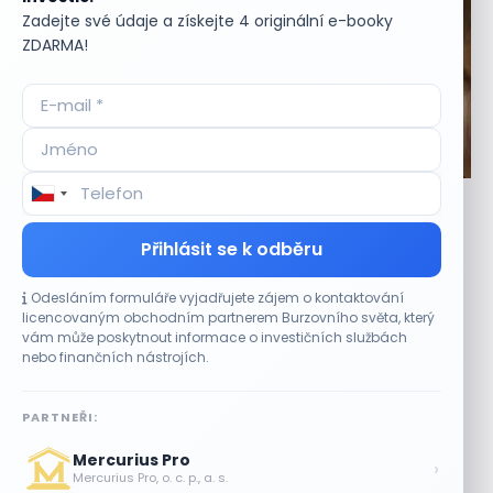
Zadejte své údaje a získejte 4 originální e-booky
ZDARMA!
AKCIE
Twilio zvýšilo celoroční výhled, rekordní tržby
poslaly akcie o 25 %
Přihlásit se k odběru
10 SRPNA, 2026
Rekordní čtvrtletí a vyšší celoroční výhled Americká
Odesláním formuláře vyjadřujete zájem o kontaktování
komunikační platforma Twilio (TWLO) 6. srpna výrazně
licencovaným obchodním partnerem Burzovního světa, který
vám může poskytnout informace o investičních službách
zlepšila svůj výhled na rok 2026....
nebo finančních nástrojích.
Akcie Otis letos ztrácejí 15 %, servisní
marže oslabila o 2,5 bodu
PARTNEŘI:
10 SRPNA, 2026
Mercurius Pro
›
Tržby firem z S&P 500 rostou o 15 %,
Mercurius Pro, o. c. p., a. s.