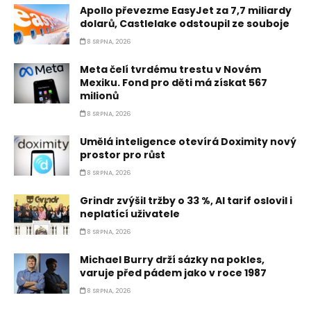
Apollo převezme EasyJet za 7,7 miliardy
dolarů, Castlelake odstoupil ze souboje
8 SRPNA, 2026
Meta čelí tvrdému trestu v Novém
Mexiku. Fond pro děti má získat 567
milionů
8 SRPNA, 2026
Umělá inteligence otevírá Doximity nový
prostor pro růst
8 SRPNA, 2026
Grindr zvýšil tržby o 33 %, AI tarif oslovil i
neplatící uživatele
8 SRPNA, 2026
Michael Burry drží sázky na pokles,
varuje před pádem jako v roce 1987
8 SRPNA, 2026