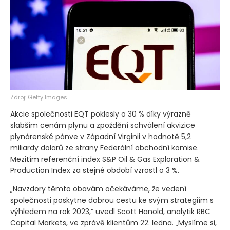
Zdroj: Getty Images
Akcie společnosti EQT poklesly o 30 % díky výrazně
slabším cenám plynu a zpoždění schválení akvizice
plynárenské pánve v Západní Virginii v hodnotě 5,2
miliardy dolarů ze strany Federální obchodní komise.
Mezitím referenční index S&P Oil & Gas Exploration &
Production Index za stejné období vzrostl o 3 %.
„Navzdory těmto obavám očekáváme, že vedení
společnosti poskytne dobrou cestu ke svým strategiím s
výhledem na rok 2023,“ uvedl Scott Hanold, analytik RBC
Capital Markets, ve zprávě klientům 22. ledna. „Myslíme si,