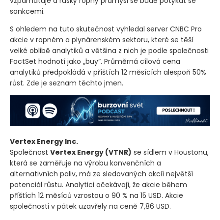
vzpamatuje a ruský ropný průmysl se bude potýkat se
sankcemi.
S ohledem na tuto skutečnost vyhledal server CNBC Pro
akcie v ropném a plynárenském sektoru, které se těší
velké oblibě analytiků a většina z nich je podle společnosti
FactSet hodnotí jako „buy“. Průměrná cílová cena
analytiků předpokládá v příštích 12 měsících alespoň 50%
růst. Zde je seznam těchto jmen.
Vertex Energy Inc.
Společnost
Vertex Energy
(VTNR)
se sídlem v Houstonu,
která se zaměřuje na výrobu konvenčních a
alternativních paliv, má ze sledovaných akcií největší
potenciál růstu. Analytici očekávají, že akcie během
příštích 12 měsíců vzrostou o 90 % na 15 USD. Akcie
společnosti v pátek uzavřely na ceně 7,86 USD.