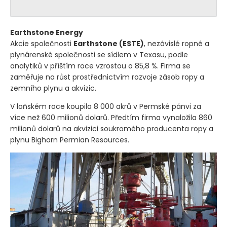
Earthstone Energy
Akcie společnosti
Earthstone
(ESTE)
, nezávislé ropné a
plynárenské společnosti se sídlem v Texasu, podle
analytiků v příštím roce vzrostou o 85,8 %. Firma se
zaměřuje na růst prostřednictvím rozvoje zásob ropy a
zemního plynu a akvizic.
V loňském roce koupila 8 000 akrů v Permské pánvi za
více než 600 milionů dolarů. Předtím firma vynaložila 860
milionů dolarů na akvizici soukromého producenta ropy a
plynu Bighorn Permian Resources.