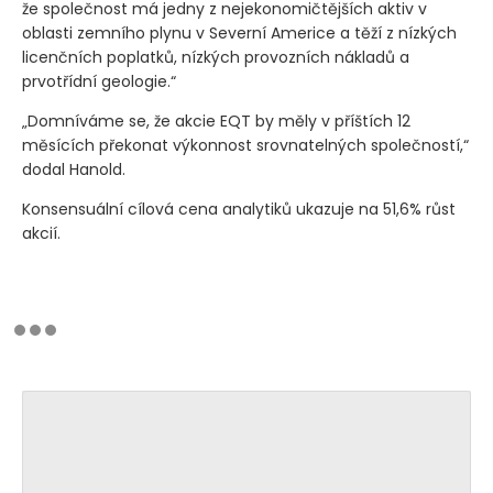
že společnost má jedny z nejekonomičtějších aktiv v
oblasti zemního plynu v Severní Americe a těží z nízkých
licenčních poplatků, nízkých provozních nákladů a
prvotřídní geologie.“
„Domníváme se, že akcie EQT by měly v příštích 12
měsících překonat výkonnost srovnatelných společností,“
dodal Hanold.
Konsensuální cílová cena analytiků ukazuje na 51,6% růst
akcií.