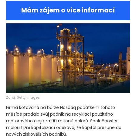
Mám zájem o více informací
Zdroj: Getty Images
Firma kótovaná na burze Nasdaq počátkem tohoto
měsíce prodala svůj podnik na recyklaci použitého
motorového oleje za 90 milionů dolarů. Společnost s
malou tržní kapitalizací očekává, že kapitál přesune do
nových ziskovějších podniků.