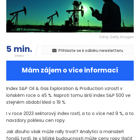
Zdroj: Getty Images
5 min.
Přihlaste se k odběru newsletteru
čtení
Mám zájem o více informací
Index S&P Oil & Gas Exploration & Production vzrostl v
loňském roce o 45 %. Naproti tomu širší index S&P 500 ve
stejném období klesl o 19 %.
I v roce 2023 sektorový index rostl, a to o více než 9 %, a to
navzdory poklesu cen ropy.
Jak dlouho však může rally trvat? Analytici a manažeři
fondů tvrdí, že v blízké budoucnosti může ceny ropy tlačit