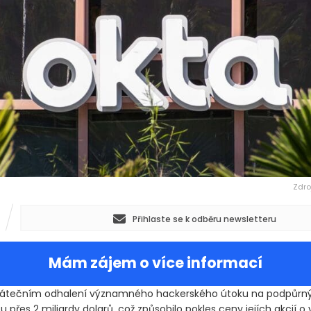
Zdro
Přihlaste se k odběru newsletteru
Mám zájem o více informací
 pátečním odhalení významného hackerského útoku na podpůrn
u přes 2 miliardy dolarů, což způsobilo pokles ceny jejích akcií o v