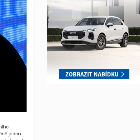
ního
éně jeden