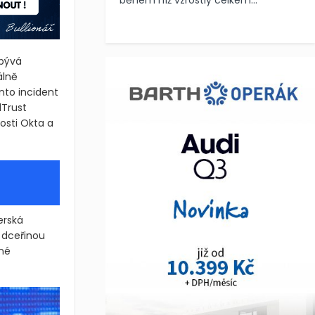
během níž vzrostly celkem...
abývá
álně
nto incident
dTrust
sti Okta a
erská
 dceřinou
né