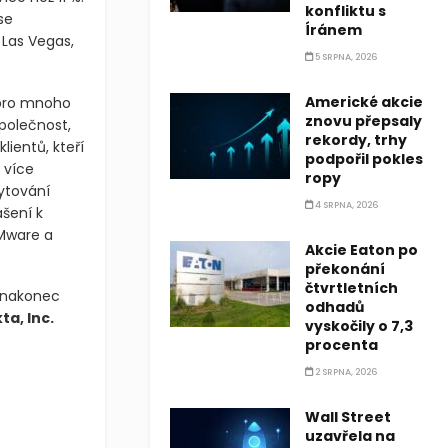
konfliktu s
se
Íránem
 Las Vegas,
5 SRPNA, 2026
Americké akcie
 pro mnoho
znovu přepsaly
Společnost,
rekordy, trhy
lientů, kteří
podpořil pokles
 více
ropy
ytování
4 SRPNA, 2026
šení k
Mware a
Akcie Eaton po
překonání
čtvrtletních
 nakonec
odhadů
ta, Inc.
vyskočily o 7,3
procenta
2 SRPNA, 2026
Wall Street
uzavřela na