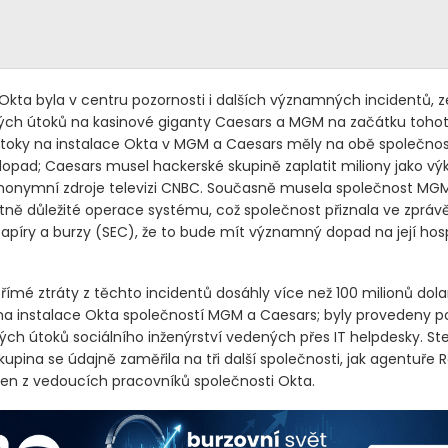
Okta byla v centru pozornosti i dalších významných incidentů, 
ých útoků na kasinové giganty Caesars a MGM na začátku tohot
toky na instalace Okta v MGM a Caesars měly na obě společnos
pad; Caesars musel hackerské skupině zaplatit miliony jako vý
anonymní zdroje televizi CNBC. Současně musela společnost M
otně důležité operace systému, což společnost přiznala ve zpráv
apíry a burzy
(SEC)
, že to bude mít významný dopad na její ho
ímé ztráty z těchto incidentů dosáhly více než 100 milionů dola
 na instalace Okta společností MGM a Caesars; byly provedeny 
ých útoků sociálního inženýrství vedených přes IT helpdesky. St
upina se údajně zaměřila na tři další společnosti, jak agentuře 
eden z vedoucích pracovníků společnosti Okta.