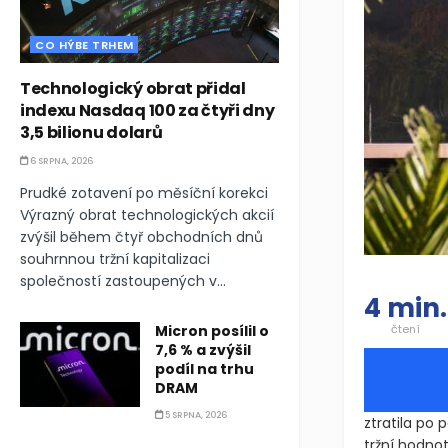
CO HÝBE TRHEM
Technologický obrat přidal
indexu Nasdaq 100 za čtyři dny
3,5 bilionu dolarů
6 SRPNA, 2026
Prudké zotavení po měsíční korekci
Výrazný obrat technologických akcií
zvýšil během čtyř obchodních dnů
souhrnnou tržní kapitalizaci
společností zastoupených v...
4 min.
Micron posílil o
čtení
7,6 % a zvýšil
podíl na trhu
DRAM
5 SRPNA, 2026
ztratila po
tržní hodnot