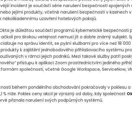
vější incident je součástí série narušení bezpečnosti spojených 
 nebo jejími produkty, včetně narušení bezpečnosti v kasinech v
 k několikadennímu uzavření hotelových pokojů.
Okta je důležitou součástí programů kybernetické bezpečnosti
 ačkoli pro širokou veřejnost nemusí jít o dobře známý subjekt. 
cializuje na správu identit, se pyšní službami pro více než 18 000 k
jí produkty k zajištění jednobodového přihlašovacího systému pro
oužívaných v rámci jejich podniků. Mezi takové služby patří posk
ového” přístupu k aplikaci Zoom prostřednictvím jediného přihlá
atformám společnosti, včetně Google Workspace, ServiceNow, V
čnosti během pondělního obchodování pokračovaly v poklesu a
,1 % níže. Pokles ceny akcií je výrazný od doby, kdy společnost
Ok
rvé přiznala narušení svých podpůrných systémů.