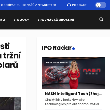
ODEBÍRAT BULLIONÁŘŮV NEWSLETTER
PODCAST
SKO
E-BOOKY
SROVNÁVAČ BROKERŮ
.
sti
IPO Radar
 tržní
olarů
HKEX Main Board
NASN Intelligent Tech (Zhejiang)
Čínský lídr v brake-by-wire
technologiích pro autonomní vozidla
vstupuje na hongkongskou burzu 7.