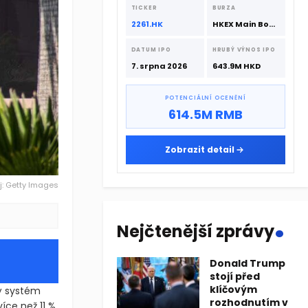
srpna 2026 s podporou CATL a
TICKER
BURZA
Hillhouse Investment.
2261.HK
HKEX Main Board
DATUM IPO
HRUBÝ VÝNOS IPO
7. srpna 2026
643.9M HKD
POTENCIÁLNÍ OCENĚNÍ
614.5M RMB
Zobrazit detail
j: Getty Images
.
Nejčtenější zprávy
Donald Trump
stojí před
klíčovým
ý systém
rozhodnutím v
íce než 11 %.