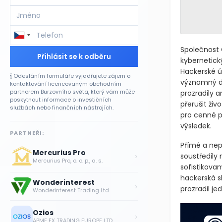
Společnost 
Přihlásit se k odběru
kybernetick
Hackerské ú
Odesláním formuláře vyjadřujete zájem o
významný do
kontaktování licencovaným obchodním
partnerem Burzovního světa, který vám může
prozradily 
poskytnout informace o investičních
přerušit živ
službách nebo finančních nástrojích.
pro cenné p
výsledek.
PARTNEŘI:
Přímé a nepř
Mercurius Pro
›
soustředily
Mercurius Pro, o. c. p., a. s.
sofistikovan
hackerská sk
Wonderinterest
›
prozradil j
Wonderinterest Trading Ltd
Ozios
›
APME FX TRADING EUROPE LTD