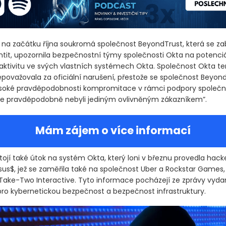
na začátku října soukromá společnost BeyondTrust, která se z
ntit, upozornila bezpečnostní týmy společnosti Okta na potenci
aktivitu ve svých vlastních systémech Okta. Společnost Okta te
považovala za oficiální narušení, přestože se společnost Beyon
soké pravděpodobnosti kompromitace v rámci podpory společno
me pravděpodobně nebyli jediným ovlivněným zákazníkem”.
Mám zájem o více informací
tojí také útok na systém Okta, který loni v březnu provedla hack
sus$, jež se zaměřila také na společnost Uber a Rockstar Games,
Take-Two Interactive. Tyto informace pocházejí ze zprávy vyda
ro kybernetickou bezpečnost a bezpečnost infrastruktury.