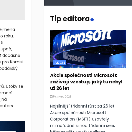
.
Tip editora
zejména
o roku.
ti
kupné,
GM dočasně
ě pro Komisi
AKCIE
spodářský
Akcie společnosti Microsoft
zažívají vzestup, jaký tu nebyl
rů. Útoky se
už 26 let
pomocí
5 SRPNA, 2026
ejná
Reuters
Nejsilnější třídenní růst za 26 let
Akcie společnosti Microsoft
Corporation (MSFT) uzavřely
mimořádně silnou třídenní sérii,