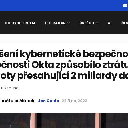
CO HÝBE TRHEM
IPO RADAR
ÚSPĚCH
AI
ČE
šení kybernetické bezpečno
čnosti Okta způsobilo ztrátu
ty přesahující 2 miliardy d
Okta Inc.
hněte si článek
Jan Golda
24 října, 2023