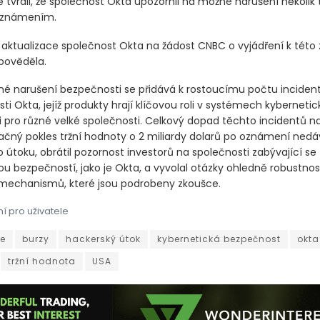
ě tvrdil, že společnost Okta upozornil na možné narušení několik
 oznámením.
aktualizace společnost Okta na žádost CNBC o vyjádření k této z
pověděla.
é narušení bezpečnosti se přidává k rostoucímu počtu incident
ti Okta, jejíž produkty hrají klíčovou roli v systémech kybernetic
 pro různé velké společnosti. Celkový dopad těchto incidentů na
čný pokles tržní hodnoty o 2 miliardy dolarů po oznámení ned
útoku, obrátil pozornost investorů na společnosti zabývající se
u bezpečností, jako je Okta, a vyvolal otázky ohledně robustnost
mechanismů, které jsou podrobeny zkoušce.
í pro uživatele
Okta Inc. ztratila po pátečním odhalení významného hackerského 
ie
burzy
hackerský útok
kybernetická bezpečnost
okta
tržní hodnota
USA