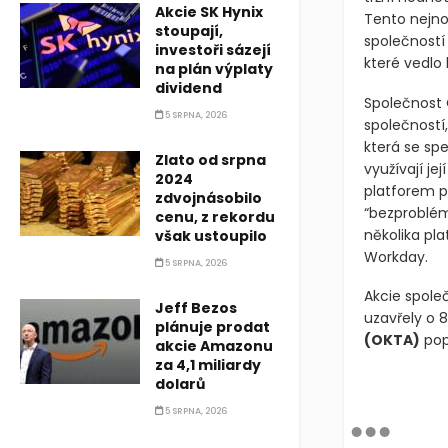
Akcie SK Hynix
Tento nejno
stoupají,
společností
investoři sázejí
které vedlo
na plán výplaty
dividend
Společnost 
5 SRPNA, 2026
společností,
která se spe
Zlato od srpna
využívají je
2024
platforem p
zdvojnásobilo
“bezproblém
cenu, z rekordu
několika pl
však ustoupilo
Workday.
5 SRPNA, 2026
Akcie spole
Jeff Bezos
uzavřely o 8
plánuje prodat
(OKTA)
pop
akcie Amazonu
za 4,1 miliardy
dolarů
5 SRPNA, 2026