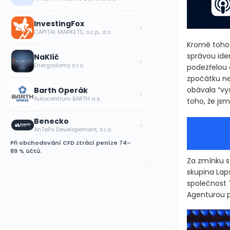
InvestingFox
›
CAPITAL MARKETS, o.c.p., a.s.
Kromě toho 
správou ide
NaKlíč
›
Energodomy s.r.o.
podezřelou 
zpočátku ne
obávala “vy
Barth Operák
›
Autocentrum BARTH a.s.
toho, že js
Benecko
›
AnTePo Developement, s.r.o.
Při obchodování CFD ztrácí peníze 74–
89 % účtů.
Za zmínku s
skupina Lap
společnost 
Agenturou p