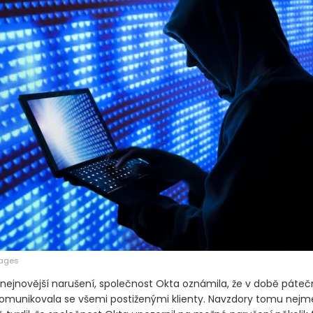
mages
 nejnovější narušení, společnost Okta oznámila, že v době páteč
munikovala se všemi postiženými klienty. Navzdory tomu nejm