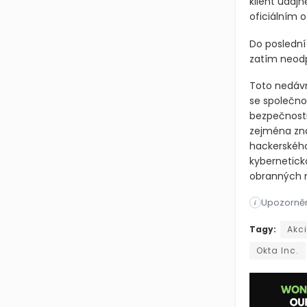
klient údajn
oficiálním
Do poslední 
zatím neod
Toto nedávn
se společnos
bezpečnosti
zejména zna
hackerského 
kyberneticko
obranných 
Upozorněn
i
Společnost 
Tagy:
Akc
Okta Inc.