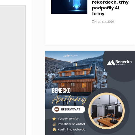
rekordech, trhy
podpořily AI
firmy
4 SRPNA, 2026