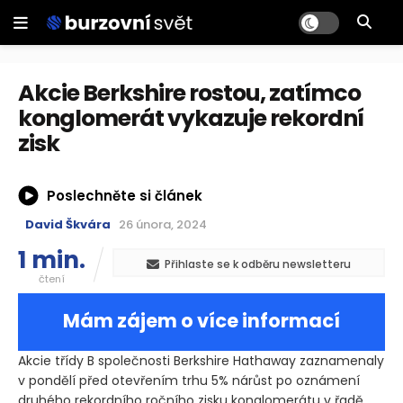
Akcie Berkshire rostou, zatímco
konglomerát vykazuje rekordní
zisk
Poslechněte si článek
David Škvára
26 února, 2024
1 min.
Přihlaste se k odběru newsletteru
čtení
Mám zájem o více informací
Akcie třídy B společnosti Berkshire Hathaway zaznamenaly
v pondělí před otevřením trhu 5% nárůst po oznámení
druhého rekordního ročního zisku konglomerátu v řadě.