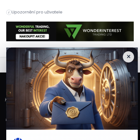
Akcie třídy B společnosti Berkshire Hathaway zaznamenaly v p
Upozornění pro uživatele
i
Akcie třídy B společnosti Berkshire Hathaway zaznamenaly v p
×
Veškeré informace a materiály zveřejněné na internetových stránkách
Burzovního Světa vycházejí z veřejně dostupných a důvěryhodných zdrojů. Při
jejich zpracování je postupováno s odbornou péčí a cílem poskytovat čtenářům
objektivní, aktuální a srozumitelné informace. Obsah internetových stránek
slouží výhradně k informačním a vzdělávacím účelům. Nepředstavuje
individuální investiční doporučení, investiční poradenství ani nabídku či výzvu
ke koupi nebo prodeji konkrétních finančních nástrojů. Veškeré názory, odhady,
prognózy nebo očekávání uvedené v článcích vyjadřují informace dostupné