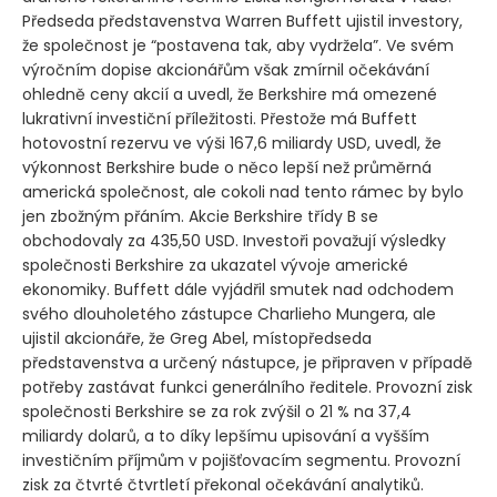
Předseda představenstva Warren Buffett ujistil investory,
že společnost je “postavena tak, aby vydržela”. Ve svém
výročním dopise akcionářům však zmírnil očekávání
ohledně ceny akcií a uvedl, že Berkshire má omezené
lukrativní investiční příležitosti. Přestože má Buffett
hotovostní rezervu ve výši 167,6 miliardy USD, uvedl, že
výkonnost Berkshire bude o něco lepší než průměrná
americká společnost, ale cokoli nad tento rámec by bylo
jen zbožným přáním. Akcie Berkshire třídy B se
obchodovaly za 435,50 USD. Investoři považují výsledky
společnosti Berkshire za ukazatel vývoje americké
ekonomiky. Buffett dále vyjádřil smutek nad odchodem
svého dlouholetého zástupce Charlieho Mungera, ale
ujistil akcionáře, že Greg Abel, místopředseda
představenstva a určený nástupce, je připraven v případě
potřeby zastávat funkci generálního ředitele. Provozní zisk
společnosti Berkshire se za rok zvýšil o 21 % na 37,4
miliardy dolarů, a to díky lepšímu upisování a vyšším
investičním příjmům v pojišťovacím segmentu. Provozní
zisk za čtvrté čtvrtletí překonal očekávání analytiků.