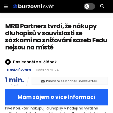
MRB Partners tvrdí, že nákupy
dluhopisů v souvislosti se
sázkami na snižování sazeb Fedu
nejsou na místě
Poslechněte si článek
David Škvára
18 května, 2024
1 min.
Přihlaste se k odběru newsletteru
čtení
Mám zájem o více informací
Investoři, kteří nakupují dluhopisy v naději na výrazné