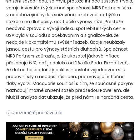
snížení sazeb Fedu, se mýlí, protože inflace zůstává trvalá,
varuje investiční výzkumná společnost MRB Partners. Víra
v nadcházející cyklus snižování sazeb vedla k býčím
sázkám na dluhopisy, což tlačilo výnosy níže. Přestože
nedávná zpráva o vývoji indexu spotřebitelských cen v
USA byla v souladu s očekáváním a signalizovala, že
nedojde k okamžitému zvýšení sazeb, údaje neukázaly
jasnou cestu pro výnosy státních dluhopisů. Společnost
MRB Partners zdůrazňuje, že ukazatel jádrové inflace
přesahuje 6 %, což je daleko od 2% cíle Fedu. Firma tvrdí,
že dokud hospodářský pokles neoslabí vyjednávací sílu
pracovní síly a neudusí růst cen, přetrvávající inflační
tlaky vydrží. Macquarie souhlasí s tím, že současné pokyny
naznačují možné snížení sazeb předsedou Powellem, ale
hlubší analýza dat ukazuje, že před námi je náročná cesta.
Investoři, kteří nakupují dluhopisy v naději na výrazné sníže
Upozornění pro uživatele
i
Investoři, kteří nakupují dluhopisy v naději na výrazné sníže