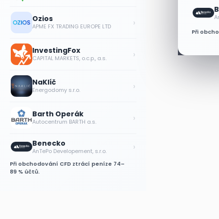
B
A
Ozios
›
APME FX TRADING EUROPE LTD
Při obch
InvestingFox
›
CAPITAL MARKETS, o.c.p., a.s.
NaKlíč
›
Energodomy s.r.o.
Barth Operák
›
Autocentrum BARTH a.s.
Benecko
›
AnTePo Developement, s.r.o.
Při obchodování CFD ztrácí peníze 74–
89 % účtů.