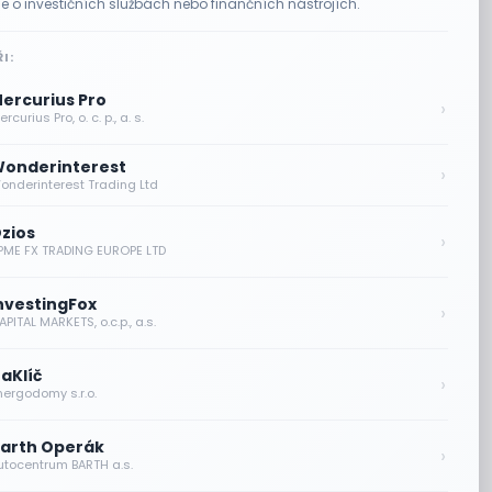
e o investičních službách nebo finančních nástrojích.
I:
ercurius Pro
›
rcurius Pro, o. c. p., a. s.
onderinterest
›
onderinterest Trading Ltd
zios
›
PME FX TRADING EUROPE LTD
nvestingFox
›
PITAL MARKETS, o.c.p., a.s.
aKlíč
›
nergodomy s.r.o.
arth Operák
›
utocentrum BARTH a.s.