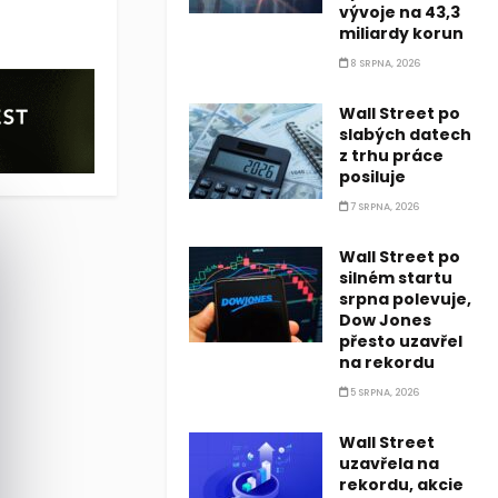
vývoje na 43,3
miliardy korun
ečností Starlink Elona Muska o přidělení spektra pro satelitní š
8 SRPNA, 2026
ečností Starlink Elona Muska o přidělení spektra pro satelitní š
Wall Street po
slabých datech
z trhu práce
posiluje
7 SRPNA, 2026
Wall Street po
silném startu
srpna polevuje,
Dow Jones
přesto uzavřel
na rekordu
5 SRPNA, 2026
Wall Street
uzavřela na
rekordu, akcie