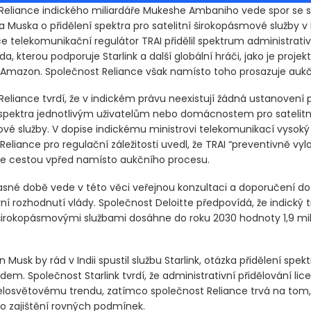
Reliance indického miliardáře Mukeshe Ambaniho vede spor se s
na Muska o přidělení spektra pro satelitní širokopásmové služby v I
e telekomunikační regulátor TRAI přidělil spektrum administrativ
a, kterou podporuje Starlink a další globální hráči, jako je projekt
 Amazon. Společnost Reliance však namísto toho prosazuje aukč
eliance tvrdí, že v indickém právu neexistují žádná ustanovení 
 spektra jednotlivým uživatelům nebo domácnostem pro satelitn
vé služby. V dopise indickému ministrovi telekomunikací vysoký 
Reliance pro regulační záležitosti uvedl, že TRAI “preventivně vylož
 je cestou vpřed namísto aukčního procesu.
asné době vede v této věci veřejnou konzultaci a doporučení d
ní rozhodnutí vlády. Společnost Deloitte předpovídá, že indický t
 širokopásmovými službami dosáhne do roku 2030 hodnoty 1,9 mil
 Musk by rád v Indii spustil službu Starlink, otázka přidělení spek
m. Společnost Starlink tvrdí, že administrativní přidělování lic
losvětovému trendu, zatímco společnost Reliance trvá na tom,
o zajištění rovných podmínek.