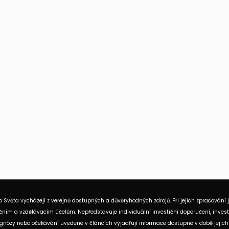
 Světa vycházejí z veřejně dostupných a důvěryhodných zdrojů. Při jejich zpracování 
ním a vzdělávacím účelům. Nepředstavuje individuální investiční doporučení, investi
rognózy nebo očekávání uvedené v článcích vyjadřují informace dostupné v době jejich