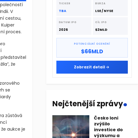
dodavatelskému řetězci.
polečností
TICKER
BURZA
ndii. V
TBA
LSE / NYSE
ní cestou,
DATUM IPO
CÍL IPO
 Kuiper
2026
$2MLD
ní proces.
pro
POTENCIÁLNÍ OCENĚNÍ
í
$66MLD
představitel
ila”, že
Zobrazit detail
ozorového
rh se
.
iardy
Nejčtenější zprávy
tra zůstává
Česko loni
encí
zvýšilo
 že aukce je
investice do
výzkumu a