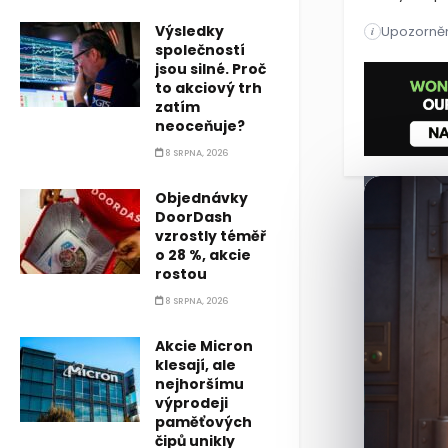
Výsledky
Upozorněn
Společnost R
i
společností
jsou silné. Proč
Společnost R
to akciový trh
zatím
neoceňuje?
8 SRPNA, 2026
Objednávky
DoorDash
vzrostly téměř
o 28 %, akcie
rostou
8 SRPNA, 2026
Akcie Micron
klesají, ale
nejhoršímu
výprodeji
paměťových
čipů unikly