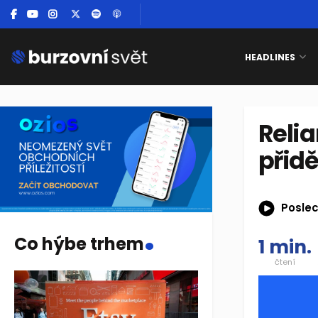
HEADLINES
Relia
přidě
Poslec
.
Co hýbe trhem
1 min.
čtení