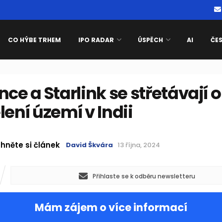
CO HÝBE TRHEM
IPO RADAR
ÚSPĚCH
AI
ČE
nce a Starlink se střetávají o
lení území v Indii
hněte si článek
David Škvára
13 října, 2024
Přihlaste se k odběru newsletteru
Mám zájem o více informací