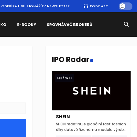
ODEBÍRAT BULLIONÁŘŮV NEWSLETTER
PODCAST
SKO
E-BOOKY
SROVNÁVAČ BROKERŮ
.
IPO Radar
LSE / NYSE
SHEIN
SHEIN redefinuje globální fast fashion
díky datově řízenému modelu výroby
a extrémně rychlému