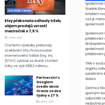
Společnost 
Starlink Elo
CO HÝBE TRHEM
loňském roc
což je metod
Etsy překonala odhady tržeb,
společnosti
objem prodejů vzrostl
meziročně o 7,5 %
Společnost R
přidělování
9 SRPNA, 2026
širokopásmo
Čtvrtletní výsledky překonaly
společnosti 
očekávání trhu Provozovatel
přidělování
internetového tržiště Etsy, Inc.
(ETSY) vykázal za druhé čtvrtletí
TRAI v souč
tržby ve výši 668,3 milionu...
orgánu ovliv
satelitními
Partnerství s
dolarů.
Googlem
zvedlo akcie
Zatímco Elon
Oracle za dva
sporným bode
týdny o 27 %
odpovídá ce
9 SRPNA, 2026
nezbytná pr