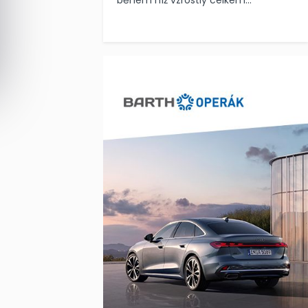
během níž vzrostly celkem...