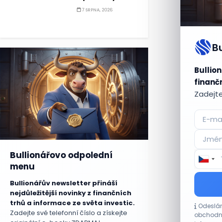
7 SRPNA, 2026
B
Bullion
finančn
Zadejte
Bullionářovo odpolední
menu
Bullionářův newsletter přináší
nejdůležitější novinky z finančních
trhů a informace ze světa investic.
Odeslán
Zadejte své telefonní číslo a získejte
obchodní