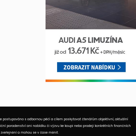
je postupováno s odbornou péčí a cílem poskytovat čtenářům objektivní, aktuální
ční poradenství ani nabídku či výzvu ke koupi nebo prodeji konkrétních finančních
 zveřejnění a mohou se v čase měnit.