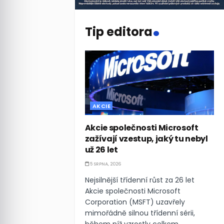
.
Tip editora
AKCIE
Akcie společnosti Microsoft
zažívají vzestup, jaký tu nebyl
už 26 let
5 SRPNA, 2026
Nejsilnější třídenní růst za 26 let
Akcie společnosti Microsoft
Corporation (MSFT) uzavřely
mimořádně silnou třídenní sérii,