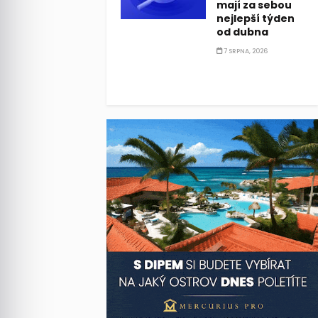
mají za sebou
nejlepší týden
od dubna
7 SRPNA, 2026