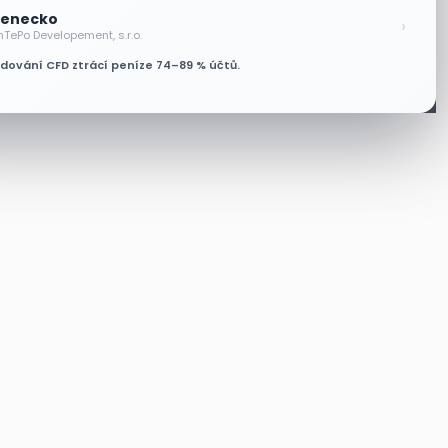
enecko
›
nTePo Developement, s.r.o.
odování CFD ztrácí peníze 74–89 % účtů.