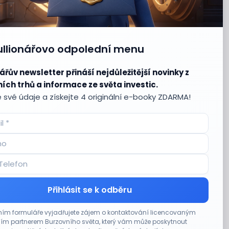
ullionářovo odpolední menu
ářův newsletter přináší nejdůležitější novinky z
ích trhů a informace ze světa investic.
 své údaje a získejte 4 originální e-booky ZDARMA!
Přihlásit se k odběru
ím formuláře vyjadřujete zájem o kontaktování licencovaným
m partnerem Burzovního světa, který vám může poskytnout