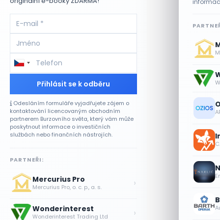
originální e-booky ZDARMA!
informac
PARTNEŘ
M
Me
W
W
Přihlásit se k odběru
Odesláním formuláře vyjadřujete zájem o
O
kontaktování licencovaným obchodním
A
partnerem Burzovního světa, který vám může
poskytnout informace o investičních
službách nebo finančních nástrojích.
I
CA
PARTNEŘI:
N
E
Mercurius Pro
›
Mercurius Pro, o. c. p., a. s.
B
A
Wonderinterest
›
Wonderinterest Trading Ltd