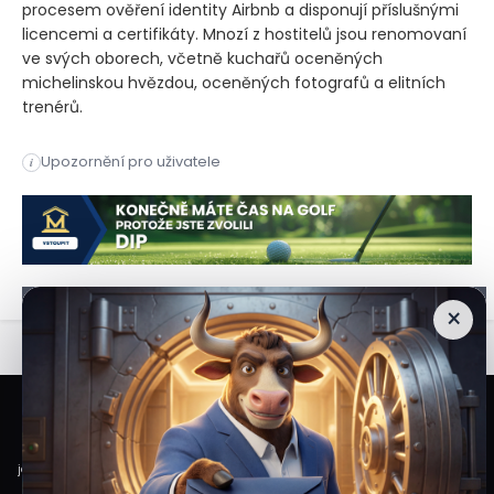
procesem ověření identity Airbnb a disponují příslušnými
licencemi a certifikáty. Mnozí z hostitelů jsou renomovaní
ve svých oborech, včetně kuchařů oceněných
michelinskou hvězdou, oceněných fotografů a elitních
trenérů.
Airbnb Inc , populární online platforma pro pronájem prázdnin
Upozornění pro uživatele
i
Airbnb Inc (NASDAQ:ABNB), populární online platforma pro pro
×
Veškeré informace a materiály zveřejněné na internetových stránkách
Burzovního Světa vycházejí z veřejně dostupných a důvěryhodných zdrojů. Při
jejich zpracování je postupováno s odbornou péčí a cílem poskytovat čtenářům
objektivní, aktuální a srozumitelné informace. Obsah internetových stránek