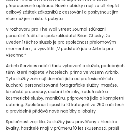
přepracované aplikace. Nové nabídky mají za cíl zlepšit
celkový zážitek zákazníků z cestování a poskytnout jim
více než jen místo k pobytu.
V rozhovoru pro The Wall Street Journal zdůraznil
generální ředitel a spoluzakladatel Brian Chesky, že
uvedení těchto služeb je pro společnost přelomovým
momentem, a vysvětlil: „V podstatě jde o Airbnb pro
všechno.“
Airbnb Services nabízí řadu vybavení a služeb, podobných
těm, které najdete v hotelech, přímo ve vašem Airbnb.
Tyto služby zahrnují domácí jídla od profesionálních
kuchařů, personalizované fotografické služby, masáže,
lázeňské procedury, osobní tréninky, kadeřnické a
kosmetické služby, manikúru, připravená jídla a kompletní
catering. Společnost spustila 10 kategorií ve 260 městech
a pravidelně přidává nové nabídky a lokality.
Společnost zajistila, že služby jsou prověřeny z hlediska
kvality, hostitelé mají v průměru 10 let zkušeností, prošli