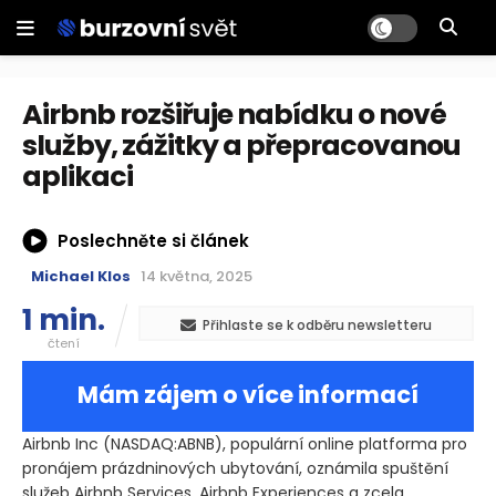
Airbnb rozšiřuje nabídku o nové
služby, zážitky a přepracovanou
aplikaci
Poslechněte si článek
Michael Klos
14 května, 2025
1 min.
Přihlaste se k odběru newsletteru
čtení
Mám zájem o více informací
Airbnb Inc
(NASDAQ:ABNB)
, populární online platforma pro
pronájem prázdninových ubytování, oznámila spuštění
služeb Airbnb Services, Airbnb Experiences a zcela