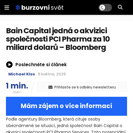
Bain Capital jedná o akvizici
společnosti PCI Pharma za 10
miliard dolarů – Bloomberg
Poslechněte si článek
Michael Klos
9 května, 2025
1 min.
Přihlaste se k odběru newsletteru
čtení
Mám zájem o více informací
Podle agentury Bloomberg, která cituje osoby
obeznámené se situací, jedná společnost Bain Capital o
akvizici společnosti PCI Pharma Services. Tato potenciální