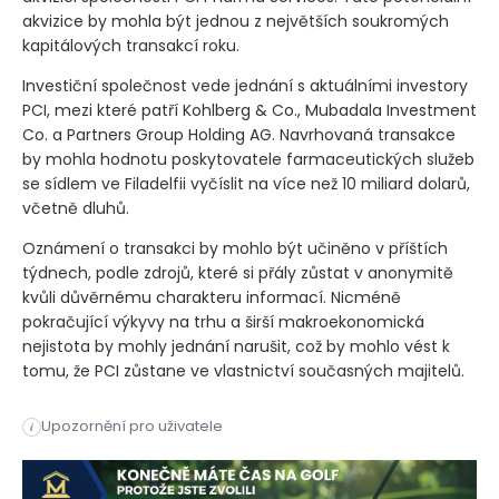
akvizice by mohla být jednou z největších soukromých
kapitálových transakcí roku.
Investiční společnost vede jednání s aktuálními investory
PCI, mezi které patří Kohlberg & Co., Mubadala Investment
Co. a Partners Group Holding AG. Navrhovaná transakce
by mohla hodnotu poskytovatele farmaceutických služeb
se sídlem ve Filadelfii vyčíslit na více než 10 miliard dolarů,
včetně dluhů.
Oznámení o transakci by mohlo být učiněno v příštích
týdnech, podle zdrojů, které si přály zůstat v anonymitě
kvůli důvěrnému charakteru informací. Nicméně
pokračující výkyvy na trhu a širší makroekonomická
nejistota by mohly jednání narušit, což by mohlo vést k
tomu, že PCI zůstane ve vlastnictví současných majitelů.
Podle agentury Bloomberg, která cituje osoby obeznámené se s
Upozornění pro uživatele
i
Podle agentury Bloomberg, která cituje osoby obeznámené se s