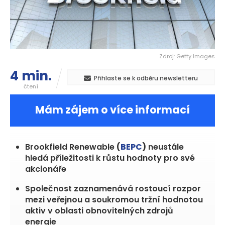
Zdroj: Getty Images
4 min.
Přihlaste se k odběru newsletteru
čtení
Mám zájem o více informací
Brookfield Renewable
(
BEPC
)
neustále
hledá příležitosti k růstu hodnoty pro své
akcionáře
Společnost zaznamenává rostoucí rozpor
mezi veřejnou a soukromou tržní hodnotou
aktiv v oblasti obnovitelných zdrojů
energie