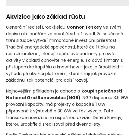
Akvizice jako základ růstu
Generální ředitel Brookfieldu
Connor Teskey
ve svém
dopise akcionářům za první čtvrtletí uvedl, že současná
tržní situace vytváří mimořádné investiční příležitosti.
Tradiční energetické společnosti, které čelí tlaku na
restrukturalizaci, hledají kapitálové partnery pro své
aktivity v oblasti obnovitelné energie. To dává firmám s
přístupem ke kapitálu a know-how – jako je Brookfield –
výhodu při akvizici platforem, které mají jak provozní
základnu, tak potenciál pro další rozvoj.
Nejnovějším příkladem je dohoda o
koupi společnosti
National Grid Renewables
(NGR)
. NGR disponuje 3,9 GW
provozní kapacity, má projekty o kapacitě 1 GW
připravené k výstavbě a 30 GW ve fázi vývoje. Tato
transakce navazuje na úspěšnou akvizici Deriva Energy,
kterou Brookfield zrealizoval před dvěma lety.
Podle Teskeyho jde o typický příklad efektivního nákupu: