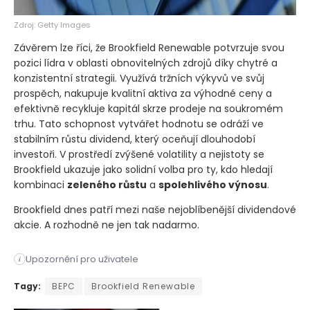
Zdroj: Getty Images
Závěrem lze říci, že Brookfield Renewable potvrzuje svou
pozici lídra v oblasti obnovitelných zdrojů díky chytré a
konzistentní strategii. Využívá tržních výkyvů ve svůj
prospěch, nakupuje kvalitní aktiva za výhodné ceny a
efektivně recykluje kapitál skrze prodeje na soukromém
trhu. Tato schopnost vytvářet hodnotu se odráží ve
stabilním růstu dividend, který oceňují dlouhodobí
investoři. V prostředí zvýšené volatility a nejistoty se
Brookfield ukazuje jako solidní volba pro ty, kdo hledají
kombinaci
zeleného růstu
a
spolehlivého výnosu
.
Brookfield dnes patří mezi naše nejoblíbenější dividendové
akcie. A rozhodně ne jen tak nadarmo.
Upozornění pro uživatele
i
Společnost Brookfield Renewable (BEPC) patří dlouhodobě mezi
Tagy:
BEPC
Brookfield Renewable