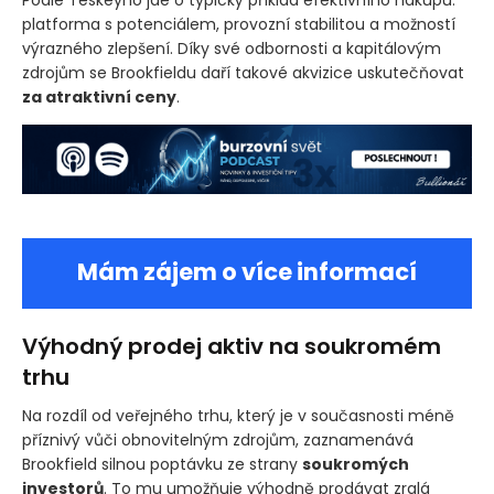
platforma s potenciálem, provozní stabilitou a možností
výrazného zlepšení. Díky své odbornosti a kapitálovým
zdrojům se Brookfieldu daří takové akvizice uskutečňovat
za atraktivní ceny
.
Mám zájem o více informací
Výhodný prodej aktiv na soukromém
trhu
Na rozdíl od veřejného trhu, který je v současnosti méně
příznivý vůči obnovitelným zdrojům, zaznamenává
Brookfield silnou poptávku ze strany
soukromých
investorů
. To mu umožňuje výhodně prodávat zralá