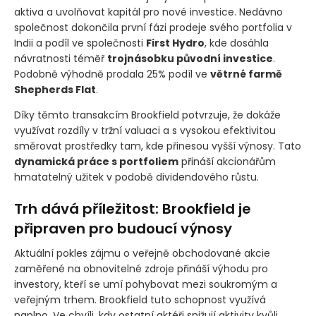
aktiva a uvolňovat kapitál pro nové investice. Nedávno
společnost dokončila první fázi prodeje svého portfolia v
Indii a podíl ve společnosti
First Hydro
, kde dosáhla
návratnosti téměř
trojnásobku původní investice
.
Podobně výhodně prodala 25% podíl ve
větrné farmě
Shepherds Flat
.
Díky těmto transakcím Brookfield potvrzuje, že dokáže
využívat rozdíly v tržní valuaci a s vysokou efektivitou
směrovat prostředky tam, kde přinesou vyšší výnosy. Tato
dynamická práce s portfoliem
přináší akcionářům
hmatatelný užitek v podobě dividendového růstu.
Trh dává příležitost: Brookfield je
připraven pro budoucí výnosy
Aktuální pokles zájmu o veřejně obchodované akcie
zaměřené na obnovitelné zdroje přináší výhodu pro
investory, kteří se umí pohybovat mezi soukromým a
veřejným trhem. Brookfield tuto schopnost využívá
naplno. Ve chvíli, kdy ostatní aktéři snižují aktivity kvůli