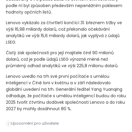
podle ní byl způsoben především nepeněžním poklesem
hodnoty opčních listů.
Lenovo vykázalo za čtvrtletí končící 31. březnem tržby ve
výši 16,98 miliardy dolarů, což překonalo očekávání
analytiků ve výši 15,6 miliardy dolarů, jak vyplývá z údajů
LSEG.
Čistý zisk společnosti pro její majitele činil 90 milionů
dolarů, což je podle údajů LSEG výrazně méně než
průměrný odhad analytiků ve výši 225,8 milionu dolarů.
Lenovo uvedlo na trh své první počítače s umělou
inteligencí v Číně loni v květnu a v září následovalo
globální uvedení na trh. Generální ředitel Yang Yuanqing
odhaduje, že počítače s umělou inteligencí budou do roku
2025 tvořit čtvrtinu dodávek společnosti Lenovo a do roku
2027 by mohly dosáhnout 80 %.
Čínská společnost Lenovo, největší výrobce osobních počítačů 
Upozornění pro uživatele
i