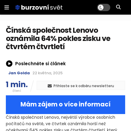
Čínská společnost Lenovo
oznámila 64% pokles zisku ve
čtvrtém čtvrtletí
Poslechněte si článek
Jan Golda
22 května, 2025
1 min.
Přihlaste se k odběru newsletteru
čtení
Mám zájem o více informací
Čínská společnost Lenovo, největší výrobce osobních
počítačů na světě, ve čtvrtek oznámila horší než
očekávaný 64% pokles zisku ve čtvrtém čtvrtletí, který