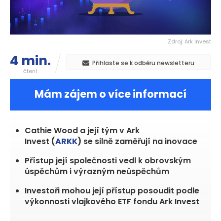
Zdroj: Ark Invest
4 min.
Přihlaste se k odběru newsletteru
čtení
Mám zájem o více informací
Cathie Wood a její tým v Ark
Invest
(
ARKK
)
se silně zaměřují na inovace
Přístup její společnosti vedl k obrovským
úspěchům i výrazným neúspěchům
Investoři mohou její přístup posoudit podle
výkonnosti vlajkového ETF fondu Ark Invest