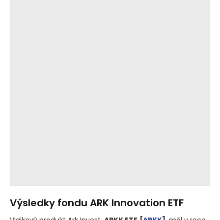
Výsledky fondu ARK Innovation ETF
Vlajkový produkt Ark Invest,
ARKK ETF
[
ARKK
]
, měl v roce