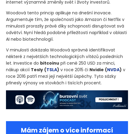
internet významně změnily svět i životy investorů.
Woodová tento princip aplikuje na dnešní inovace.
Argumentuje tím, že společnosti jako Amazon či Netflix v
minulosti prorazily právě díky schopnosti disruptovat svá
odvětví. Nyní hledá podobné příležitosti například v oblasti
AI nebo biotechnologií.
V minulosti dokázala Woodová správně identifikovat
některé z největších technologických vítězů posledních
let. Investice do
bitcoinu
při ceně 250 USD za minci,
nákup akcií
Tesly
(
TSLA
)
v roce 2015 či
Nvidie
(
NVDA
)
v
roce 2016 patří mezi její největší úspěchy. Tyto sázky
přinesly výnosy ve stovkách i tisících procent.
Mám zájem o více informací