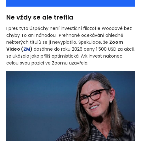
Ne vždy se ale trefila
I přes tyto úspěchy není investiční filozofie Woodové bez
chyby To ani náhodou.. Přehnané očekávání ohledně
některých titulů se jí nevyplatilo. Spekulace, že
Zoom
Video
(
ZM
)
dosáhne do roku 2026 ceny 1 500 USD za akcii,
se ukázala jako příliš optimistická. Ark Invest nakonec
celou svou pozici ve Zoomu uzavřela.