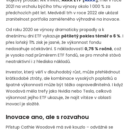
2021 na vrcholu býčího trhu výnosy okolo 1 000 % za
předchozích pět let. Medvědí trh v roce 2022 ale ukázal
zranitelnost portfolia zaměřeného výhradně na inovace.
Od roku 2020 se výnosy dramaticky propadly a k
dnešnímu dni ETF vykazuje
pětiletý pokles téměř o 6 %
. I
přes loňský 11% zisk je jasné, že výkonnost fondu
nedosahuje očekávání. S nákladovostí
0,75 % ročně
, což
je vysoko nad průměrem ETF fondů, se pro mnohé stává
neatraktivní i z hlediska nákladů.
Investor, který věří v dlouhodobý růst, může přehlédnout
krátkodobé ztráty, ale kombinace vysokých poplatků a
špatné výkonnosti může být těžko ospravedlnitelná. I když
Woodová měla trefy jako Nvidia nebo Tesla, celková
výkonnost jejího ETF ukazuje, že najít vítěze v oblasti
inovací je složité.
Inovace ano, ale s rozvahou
Přístup Cathie Woodové má své kouzlo – odvážně se