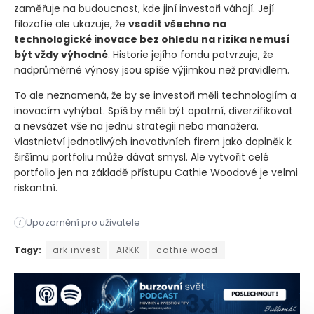
zaměřuje na budoucnost, kde jiní investoři váhají. Její
filozofie ale ukazuje, že
vsadit všechno na
technologické inovace bez ohledu na rizika nemusí
být vždy výhodné
. Historie jejího fondu potvrzuje, že
nadprůměrné výnosy jsou spíše výjimkou než pravidlem.
To ale neznamená, že by se investoři měli technologiím a
inovacím vyhýbat. Spíš by měli být opatrní, diverzifikovat
a nevsázet vše na jednu strategii nebo manažera.
Vlastnictví jednotlivých inovativních firem jako doplněk k
širšímu portfoliu může dávat smysl. Ale vytvořit celé
portfolio jen na základě přístupu Cathie Woodové je velmi
riskantní.
Upozornění pro uživatele
i
Cathie Wood se mezi investory proslavila svou agresivní inves
Tagy:
ark invest
ARKK
cathie wood