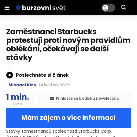
Zaměstnanci Starbucks
protestují proti novým pravidlům
oblékání, očekávají se další
stávky
Poslechněte si článek
Michael Klos
14 května, 2025
1 min.
Přihlaste se k odběru newsletteru
čtení
Mám zájem o více informací
Stovky zaměstnanců společnosti Starbucks Corp