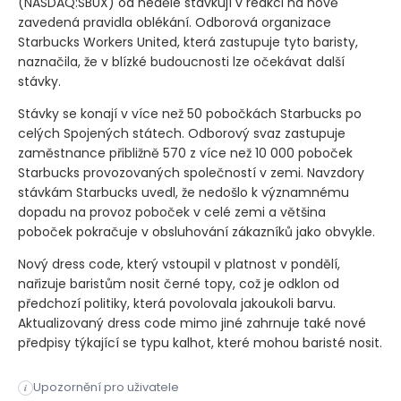
(NASDAQ:SBUX)
od neděle stávkují v reakci na nově
zavedená pravidla oblékání. Odborová organizace
Starbucks Workers United, která zastupuje tyto baristy,
naznačila, že v blízké budoucnosti lze očekávat další
stávky.
Stávky se konají v více než 50 pobočkách Starbucks po
celých Spojených státech. Odborový svaz zastupuje
zaměstnance přibližně 570 z více než 10 000 poboček
Starbucks provozovaných společností v zemi. Navzdory
stávkám Starbucks uvedl, že nedošlo k významnému
dopadu na provoz poboček v celé zemi a většina
poboček pokračuje v obsluhování zákazníků jako obvykle.
Nový dress code, který vstoupil v platnost v pondělí,
nařizuje baristům nosit černé topy, což je odklon od
předchozí politiky, která povolovala jakoukoli barvu.
Aktualizovaný dress code mimo jiné zahrnuje také nové
předpisy týkající se typu kalhot, které mohou baristé nosit.
Stovky zaměstnanců společnosti Starbucks Corp od neděle stáv
Upozornění pro uživatele
i