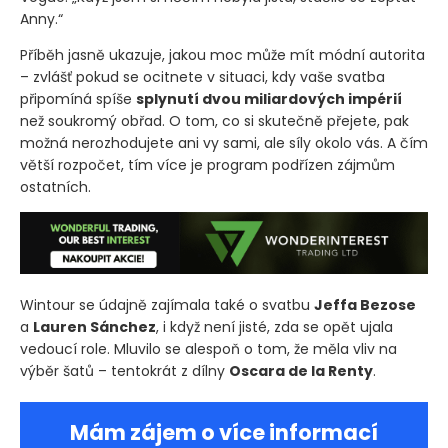
Anny.“
Příběh jasně ukazuje, jakou moc může mít módní autorita
– zvlášť pokud se ocitnete v situaci, kdy vaše svatba
připomíná spíše
splynutí dvou miliardových impérií
než soukromý obřad. O tom, co si skutečně přejete, pak
možná nerozhodujete ani vy sami, ale síly okolo vás. A čím
větší rozpočet, tím více je program podřízen zájmům
ostatních.
Wintour se údajně zajímala také o svatbu
Jeffa Bezose
a
Lauren Sánchez
, i když není jisté, zda se opět ujala
vedoucí role. Mluvilo se alespoň o tom, že měla vliv na
výběr šatů – tentokrát z dílny
Oscara de la Renty
.
Mám zájem o více informací