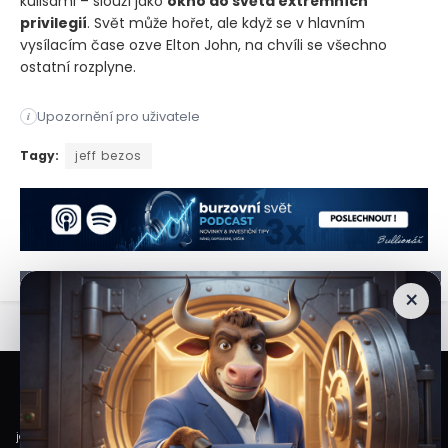
kulisami – slouží jako
okno do světa extrémních
privilegií
. Svět může hořet, ale když se v hlavním
vysílacím čase ozve Elton John, na chvíli se všechno
ostatní rozplyne.
Upozornění pro uživatele
i
Někteří z nás možná pohrdají okázalými svatebními plány mili
Tagy:
jeff bezos
×
Veškeré informace a materiály zveřejněné na internetových stránkách
Burzovního Světa vycházejí z veřejně dostupných a důvěryhodných zdrojů. Při
jejich zpracování je postupováno s odbornou péčí a cílem poskytovat čtenářům