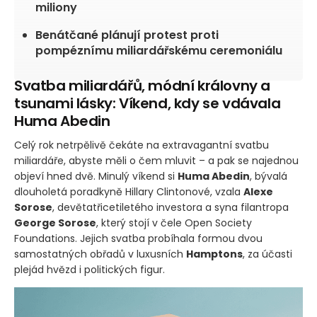
miliony
Benátčané plánují protest proti
pompéznímu miliardářskému ceremoniálu
Svatba miliardářů, módní královny a
tsunami lásky: Víkend, kdy se vdávala
Huma Abedin
Celý rok netrpělivě čekáte na extravagantní svatbu
miliardáře, abyste měli o čem mluvit – a pak se najednou
objeví hned dvě. Minulý víkend si
Huma Abedin
, bývalá
dlouholetá poradkyně Hillary Clintonové, vzala
Alexe
Sorose
, devětatřicetiletého investora a syna filantropa
George Sorose
, který stojí v čele Open Society
Foundations. Jejich svatba probíhala formou dvou
samostatných obřadů v luxusních
Hamptons
, za účasti
plejád hvězd i politických figur.