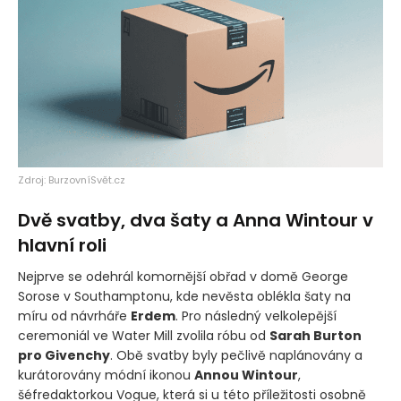
Zdroj: BurzovníSvět.cz
Dvě svatby, dva šaty a Anna Wintour v
hlavní roli
Nejprve se odehrál komornější obřad v domě George
Sorose v Southamptonu, kde nevěsta oblékla šaty na
míru od návrháře
Erdem
. Pro následný velkolepější
ceremoniál ve Water Mill zvolila róbu od
Sarah Burton
pro Givenchy
. Obě svatby byly pečlivě naplánovány a
kurátorovány módní ikonou
Annou Wintour
,
šéfredaktorkou Vogue, která si u této příležitosti osobně