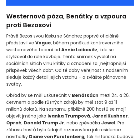
Westernová póza, Benátky a vzpoura
proti Bezosovi
Právě Bezos svou lásku se Sánchez poprvé oficiálně
představil ve
Vogue
, během poněkud kontroverzního
westernového focení od
Annie Leibovitz
, kde se
stylizoval do role kovboje. Tento snímek vyvolal na
sociálních sítích vlnu kritiky a označení za „nejtrapnější
příspěvek všech dob“. Od té doby veřejnost s nadšením
sleduje každý detail jejich vztahu – a zvláště plánované
svatby.
Obřad by se měl uskutečnit v
Benátkách
mezi 24. a 26.
červnem a podle různých zdrojů by měl stát 9 až 11
milionů dolarů. Na seznamu přibližně 200 hostů se mají
objevit jména jako
Ivanka Trumpová
,
Jared Kushner
,
Oprah
,
Donald Trump Jr.
nebo zpěvačka
Jewel
. Pro
zábavu hostů byla údajně rezervována jak residence
návrhářky
Diane von Furstenberg
, tak historická budova