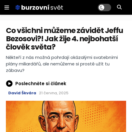
Co všichni můžeme závidět Jeffu
Bezosovi?! Jak žije 4. nejbohatší
člověk světa?
Někteří z nás možná pohrdají okázalými svatebními
plány miliardářů, ale nemůžeme si prostě užít tu
zábavu?
Poslechněte si článek
David Škvára
21 června, 2025