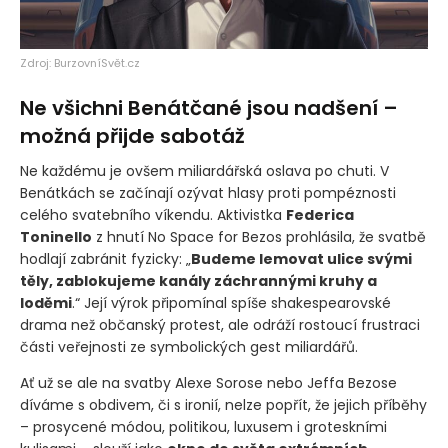
Zdroj: BurzovníSvět.cz
Ne všichni Benátčané jsou nadšení –
možná přijde sabotáž
Ne každému je ovšem miliardářská oslava po chuti. V
Benátkách se začínají ozývat hlasy proti pompéznosti
celého svatebního víkendu. Aktivistka
Federica
Toninello
z hnutí No Space for Bezos prohlásila, že svatbě
hodlají zabránit fyzicky: „
Budeme lemovat ulice svými
těly, zablokujeme kanály záchrannými kruhy a
loděmi
.“ Její výrok připomínal spíše shakespearovské
drama než občanský protest, ale odráží rostoucí frustraci
části veřejnosti ze symbolických gest miliardářů.
Ať už se ale na svatby Alexe Sorose nebo Jeffa Bezose
díváme s obdivem, či s ironií, nelze popřít, že jejich příběhy
– prosycené módou, politikou, luxusem i groteskními