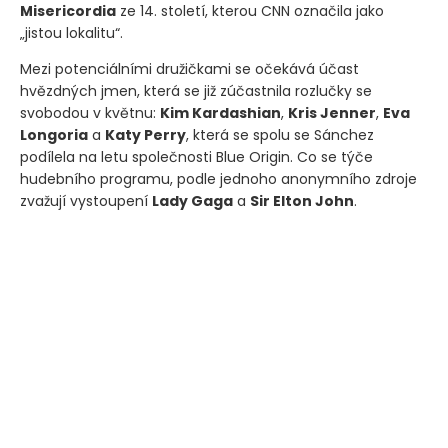
Misericordia
ze 14. století, kterou CNN označila jako
„jistou lokalitu“.
Mezi potenciálními družičkami se očekává účast
hvězdných jmen, která se již zúčastnila rozlučky se
svobodou v květnu:
Kim Kardashian
,
Kris Jenner
,
Eva
Longoria
a
Katy Perry
, která se spolu se Sánchez
podílela na letu společnosti Blue Origin. Co se týče
hudebního programu, podle jednoho anonymního zdroje
zvažují vystoupení
Lady Gaga
a
Sir Elton John
.