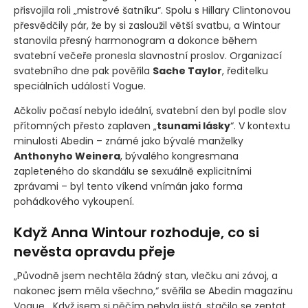
přisvojila roli „mistrové šatníku“. Spolu s Hillary Clintonovou
přesvědčily pár, že by si zasloužil větší svatbu, a Wintour
stanovila přesný harmonogram a dokonce během
svatební večeře pronesla slavnostní proslov. Organizací
svatebního dne pak pověřila
Sache Taylor
, ředitelku
speciálních událostí Vogue.
Ačkoliv počasí nebylo ideální, svatební den byl podle slov
přítomných přesto zaplaven „
tsunami lásky
“. V kontextu
minulosti Abedin – známé jako bývalé manželky
Anthonyho Weinera
, bývalého kongresmana
zapleteného do skandálu se sexuálně explicitními
zprávami – byl tento víkend vnímán jako forma
pohádkového vykoupení.
Když Anna Wintour rozhoduje, co si
nevěsta opravdu přeje
„Původně jsem nechtěla žádný stan, vlečku ani závoj, a
nakonec jsem měla všechno,“ svěřila se Abedin magazínu
Vogue. „Když jsem si něčím nebyla jistá, stačilo se zeptat