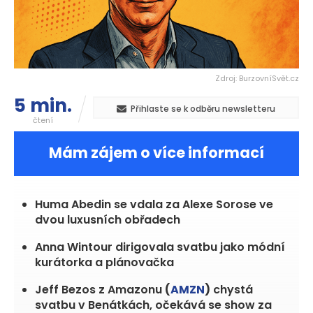
Zdroj: BurzovníSvět.cz
5 min.
Přihlaste se k odběru newsletteru
čtení
Mám zájem o více informací
Huma Abedin se vdala za Alexe Sorose ve
dvou luxusních obřadech
Anna Wintour dirigovala svatbu jako módní
kurátorka a plánovačka
Jeff Bezos z Amazonu
(
AMZN
)
chystá
svatbu v Benátkách, očekává se show za