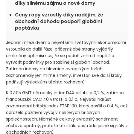
díky silnému zájmu o nové domy
Ceny ropy vzrostly díky nadějím, že
obchodní dohoda podpoří globální
poptávku
Jednání mezi dvěma největšími světovými ekonomikami
vstoupila do další fáze, přičemž obě strany vyjádřily
umírněný optimismus, že se podaří zmírnit napětí a
vytvořit podmínky pro stabilnější globální obchod.
Zatímco indexy na hlavních evropských trzích
zaznamenaly jen mírné změny, investoři své další kroky
podřizují výsledkům těchto rozhovorů.
K 07:05 GMT německý index DAX oslabil o 0,2 %, zatímco
francouzský CAC 40 vzrostl o 0,1 %. Největší nárůst
zaznamenal britský index FTSE 100, který posílil o 0,4 %, což
odráželo pozitivní vývoj v některých britských
společnostech. Nicméně celkový evropský sentiment
zůstává opatrný, protože trh stále postrádá jasné signály z
obchodních rozhovorů.