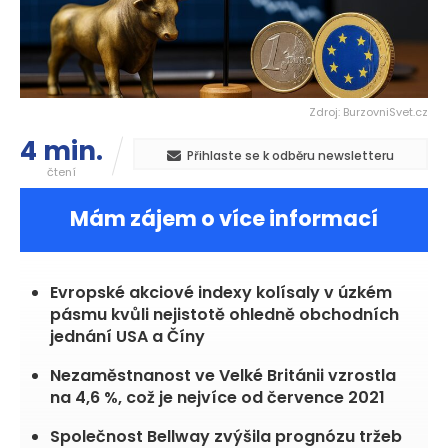
Zdroj: BurzovniSvet.cz
4 min.
Přihlaste se k odběru newsletteru
čtení
Mám zájem o více informací
Evropské akciové indexy kolísaly v úzkém
pásmu kvůli nejistotě ohledně obchodních
jednání USA a Číny
Nezaměstnanost ve Velké Británii vzrostla
na 4,6 %, což je nejvíce od července 2021
Společnost Bellway zvýšila prognózu tržeb