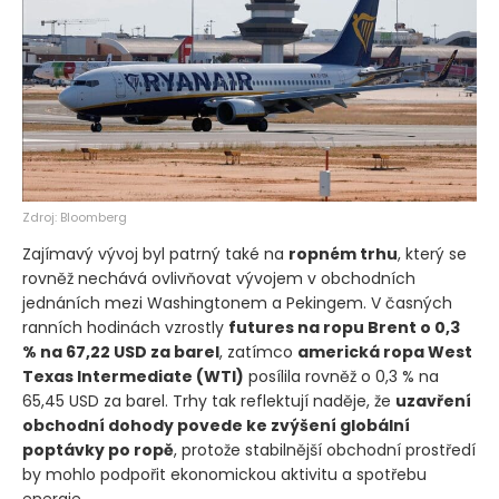
Zdroj: Bloomberg
Zajímavý vývoj byl patrný také na
ropném trhu
, který se
rovněž nechává ovlivňovat vývojem v obchodních
jednáních mezi Washingtonem a Pekingem. V časných
ranních hodinách vzrostly
futures na ropu Brent o 0,3
% na 67,22 USD za barel
, zatímco
americká ropa West
Texas Intermediate
(WTI)
posílila rovněž o 0,3 % na
65,45 USD za barel. Trhy tak reflektují naděje, že
uzavření
obchodní dohody povede ke zvýšení globální
poptávky po ropě
, protože stabilnější obchodní prostředí
by mohlo podpořit ekonomickou aktivitu a spotřebu
energie.