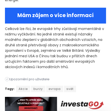
Mám zájem o více informací
Celkově lze říci, že evropské trhy zůstávají momentálně v
režimu vyčkávání. Na jedné straně existují náznaky
možného zlepšení v globálních obchodních vztazích, na
druhé straně přetrvávají obavy z makroekonomického
zpomalení v Evropě, zejména ve Velké Británii. Výsledky
jednání mezi USA a Čínou tak budou v příštích dnech
určujícím faktorem pro další směřování evropských
akciových indexů i komoditních trhů.
Upozornění pro uživatele
i
Evropské akcie v úterý kolísaly v úzkém pásmu, protože inves
Tagy:
Akcie
burzy
evropa
svět