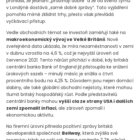
prohlásil, že jednání „probíhají dobře“ a že od svého týmu
v Londýně dostává „samé dobré zprávy“. Tato vyjádření
pomohla mírně zklidnit trhy, přesto však převládá
vyčkávací přístup.
Vedle obchodních témat se investoři zaměřují také na
makroekonomický vývoj ve Velké Británii
. Nově
zveřejněná data ukázala, že míra nezaměstnanosti v zemi
v dubnu vzrostla na 4,6 %, což je nejvyšší úroveň od
července 2021. Tento nárůst přichází v době, kdy britská
centrální banka Bank of England již přistoupila ke snížení
úrokových sazeb – minulý měsíc je snížila o čtvrt
procentního bodu na 4,25 %. Důvodem jsou nejen domácí
slabiny, ale také globální obchodní nejistoty, které mohou
tlumit britský hospodářský růst. Podle představitelů
centrální banky mohou
vyšší cla ze strany USA i dalších
zemí zpomalit inflaci
, ale zároveň zpomalí i
ekonomickou aktivitu.
Na firemní úrovni přinesla pozitivní zprávy britská
developerská společnost
Bellway
, která zvýšila své
prognózy tržeb za celý rok. Firma oznámila 7,7% nárůst