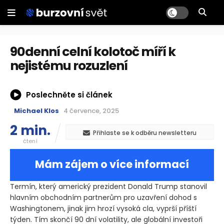
90denní celní kolotoč míří k
nejistému rozuzlení
Poslechněte si článek
Michael Klos
4 července, 2025
2 min.
Přihlaste se k odběru newsletteru
čtení
Mám zájem o více informací
Termín, který americký prezident Donald Trump stanovil
hlavním obchodním partnerům pro uzavření dohod s
Washingtonem, jinak jim hrozí vysoká cla, vyprší příští
týden. Tím skončí 90 dní volatility, ale globální investoři