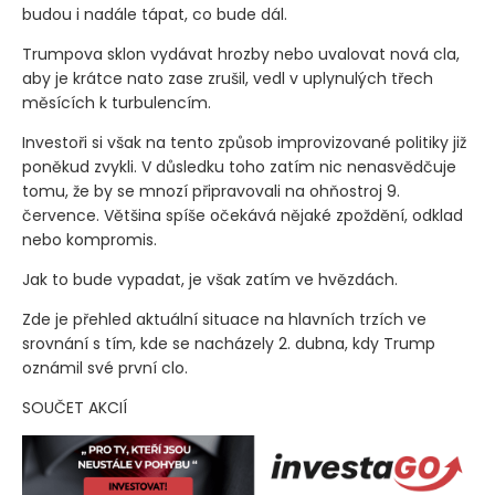
budou i nadále tápat, co bude dál.
Trumpova sklon vydávat hrozby nebo uvalovat nová cla,
aby je krátce nato zase zrušil, vedl v uplynulých třech
měsících k turbulencím.
Investoři si však na tento způsob improvizované politiky již
poněkud zvykli. V důsledku toho zatím nic nenasvědčuje
tomu, že by se mnozí připravovali na ohňostroj 9.
července. Většina spíše očekává nějaké zpoždění, odklad
nebo kompromis.
Jak to bude vypadat, je však zatím ve hvězdách.
Zde je přehled aktuální situace na hlavních trzích ve
srovnání s tím, kde se nacházely 2. dubna, kdy Trump
oznámil své první clo.
SOUČET AKCIÍ