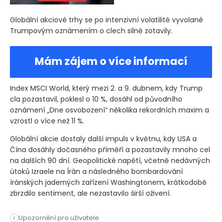
Globální akciové trhy se po intenzivní volatilitě vyvolané
Trumpovým oznámením o clech silně zotavily.
Mám zájem o více informací
Index MSCI World, který mezi 2. a 9. dubnem, kdy Trump
cla pozastavil, poklesl o 10 %, dosáhl od původního
oznámení „Dne osvobození“ několika rekordních maxim a
vzrostl o více než 11 %.
Globální akcie dostaly další impuls v květnu, kdy USA a
Čína dosáhly dočasného příměří a pozastavily mnoho cel
na dalších 90 dní. Geopolitické napětí, včetně nedávných
útoků Izraele na Írán a následného bombardování
íránských jaderných zařízení Washingtonem, krátkodobě
zbrzdilo sentiment, ale nezastavilo širší oživení.
Termín, který americký prezident Donald Trump stanovil hlavn
Upozornění pro uživatele
i