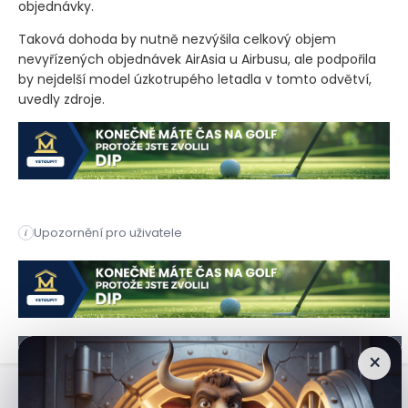
objednávky.
Taková dohoda by nutně nezvýšila celkový objem
nevyřízených objednávek AirAsia u Airbusu, ale podpořila
by nejdelší model úzkotrupého letadla v tomto odvětví,
uvedly zdroje.
Nízkonákladová letecká společnost AirAsia jedná s Airbusem o
Upozornění pro uživatele
i
Nízkonákladová letecká společnost AirAsia jedná s Airbusem o
×