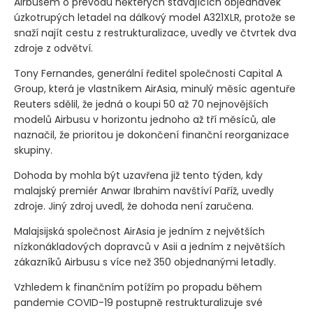
Airbusem o převodu některých stávajících objednávek
úzkotrupých letadel na dálkový model A321XLR, protože se
snaží najít cestu z restrukturalizace, uvedly ve čtvrtek dva
zdroje z odvětví.
Tony Fernandes, generální ředitel společnosti Capital A
Group, která je vlastníkem AirAsia, minulý měsíc agentuře
Reuters sdělil, že jedná o koupi 50 až 70 nejnovějších
modelů Airbusu v horizontu jednoho až tří měsíců, ale
naznačil, že prioritou je dokončení finanční reorganizace
skupiny.
Dohoda by mohla být uzavřena již tento týden, kdy
malajský premiér Anwar Ibrahim navštíví Paříž, uvedly
zdroje. Jiný zdroj uvedl, že dohoda není zaručena.
Malajsijská společnost AirAsia je jedním z největších
nízkonákladových dopravců v Asii a jedním z největších
zákazníků Airbusu s více než 350 objednanými letadly.
Vzhledem k finančním potížím po propadu během
pandemie COVID-19 postupně restrukturalizuje své