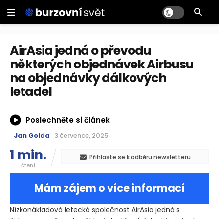
AirAsia jedná o převodu
některých objednávek Airbusu
na objednávky dálkových
letadel
Poslechněte si článek
Jan Golda
3 července, 2025
1 min.
Přihlaste se k odběru newsletteru
čtení
Mám zájem o více informací
Nízkonákladová letecká společnost AirAsia jedná s