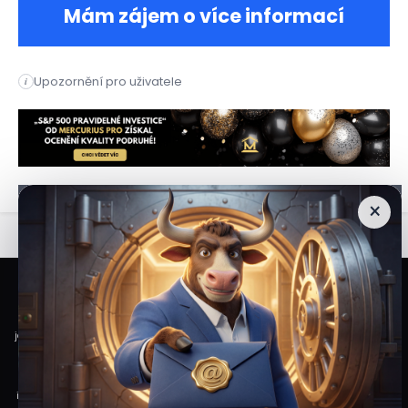
Mám zájem o více informací
Americké akciové fondy zaznamenaly v týdnu do 2. července si
Upozornění pro uživatele
i
Americké akciové fondy zaznamenaly v týdnu do 2. července si
×
Veškeré informace a materiály zveřejněné na internetových stránkách
Burzovního Světa vycházejí z veřejně dostupných a důvěryhodných zdrojů. Při
jejich zpracování je postupováno s odbornou péčí a cílem poskytovat čtenářům
objektivní, aktuální a srozumitelné informace. Obsah internetových stránek
slouží výhradně k informačním a vzdělávacím účelům. Nepředstavuje
individuální investiční doporučení, investiční poradenství ani nabídku či výzvu