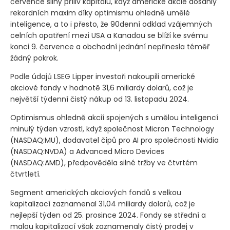
července silný příliv kapitálu, když americké akcie dosáhly
rekordních maxim díky optimismu ohledně umělé
inteligence, a to i přesto, že 90denní odklad vzájemných
celních opatření mezi USA a Kanadou se blíží ke svému
konci 9. července a obchodní jednání nepřinesla téměř
žádný pokrok.
Podle údajů LSEG Lipper investoři nakoupili americké
akciové fondy v hodnotě 31,6 miliardy dolarů, což je
největší týdenní čistý nákup od 13. listopadu 2024.
Optimismus ohledně akcií spojených s umělou inteligencí
minulý týden vzrostl, když společnost Micron Technology
(NASDAQ:MU)
, dodavatel čipů pro AI pro společnosti Nvidia
(NASDAQ:NVDA)
a Advanced Micro Devices
(NASDAQ:AMD)
, předpověděla silné tržby ve čtvrtém
čtvrtletí.
Segment amerických akciových fondů s velkou
kapitalizací zaznamenal 31,04 miliardy dolarů, což je
nejlepší týden od 25. prosince 2024. Fondy se střední a
malou kapitalizací však zaznamenaly čistý prodej v