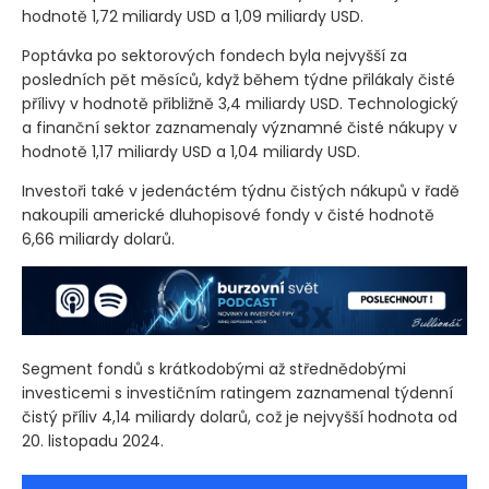
hodnotě 1,72 miliardy USD a 1,09 miliardy USD.
Poptávka po sektorových fondech byla nejvyšší za
posledních pět měsíců, když během týdne přilákaly čisté
přílivy v hodnotě přibližně 3,4 miliardy USD. Technologický
a finanční sektor zaznamenaly významné čisté nákupy v
hodnotě 1,17 miliardy USD a 1,04 miliardy USD.
Investoři také v jedenáctém týdnu čistých nákupů v řadě
nakoupili americké dluhopisové fondy v čisté hodnotě
6,66 miliardy dolarů.
Segment fondů s krátkodobými až střednědobými
investicemi s investičním ratingem zaznamenal týdenní
čistý příliv 4,14 miliardy dolarů, což je nejvyšší hodnota od
20. listopadu 2024.