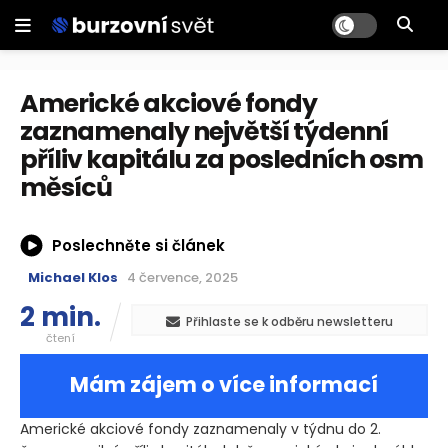
Americké akciové fondy
zaznamenaly největší týdenní
příliv kapitálu za posledních osm
měsíců
Poslechněte si článek
Michael Klos
4 července, 2025
2 min.
Přihlaste se k odběru newsletteru
čtení
Mám zájem o více informací
Americké akciové fondy zaznamenaly v týdnu do 2.