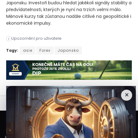
Japonsku. Investoři budou hledat jakékoli signály stability a
předvídatelnosti, kterých je nyní na trzích velmi málo.
Měnové kurzy tak zůstanou nadále citlivé na geopolitické i
ekonomické impulsy.
Upozornění pro uživatele
i
Ve středu došlo na devizových trzích v Asii k mírnému posíle
Tagy:
asie
Forex
Japonsko
×
Veškeré informace a materiály zveřejněné na internetových stránkách
Burzovního Světa vycházejí z veřejně dostupných a důvěryhodných zdrojů. Při
jejich zpracování je postupováno s odbornou péčí a cílem poskytovat čtenářům