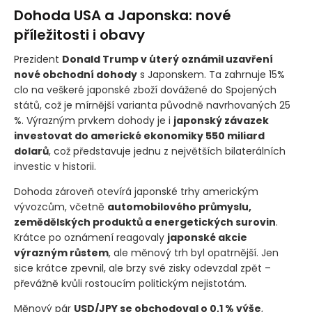
Dohoda USA a Japonska: nové
příležitosti i obavy
Prezident
Donald Trump v úterý oznámil uzavření
nové obchodní dohody
s Japonskem. Ta zahrnuje 15%
clo na veškeré japonské zboží dovážené do Spojených
států, což je mírnější varianta původně navrhovaných 25
%. Výrazným prvkem dohody je i
japonský závazek
investovat do americké ekonomiky 550 miliard
dolarů
, což představuje jednu z největších bilaterálních
investic v historii.
Dohoda zároveň otevírá japonské trhy americkým
vývozcům, včetně
automobilového průmyslu,
zemědělských produktů a energetických surovin
.
Krátce po oznámení reagovaly
japonské akcie
výrazným růstem
, ale měnový trh byl opatrnější. Jen
sice krátce zpevnil, ale brzy své zisky odevzdal zpět –
převážně kvůli rostoucím politickým nejistotám.
Měnový pár
USD/JPY se obchodoval o 0,1 % výše
,