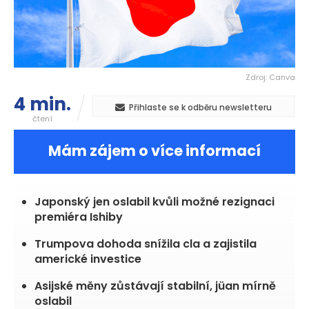
Zdroj: Canva
4 min.
Přihlaste se k odběru newsletteru
čtení
Mám zájem o více informací
Japonský jen oslabil kvůli možné rezignaci
premiéra Ishiby
Trumpova dohoda snížila cla a zajistila
americké investice
Asijské měny zůstávají stabilní, jüan mírně
oslabil