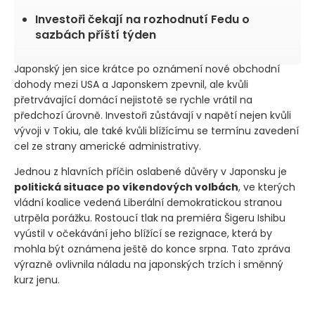
Investoři čekají na rozhodnutí Fedu o
sazbách příští týden
Japonský jen sice krátce po oznámení nové obchodní
dohody mezi USA a Japonskem zpevnil, ale kvůli
přetrvávající domácí nejistotě se rychle vrátil na
předchozí úrovně. Investoři zůstávají v napětí nejen kvůli
vývoji v Tokiu, ale také kvůli blížícímu se termínu zavedení
cel ze strany americké administrativy.
Jednou z hlavních příčin oslabené důvěry v Japonsku je
politická situace po víkendových volbách
, ve kterých
vládní koalice vedená Liberální demokratickou stranou
utrpěla porážku. Rostoucí tlak na premiéra Šigeru Ishibu
vyústil v očekávání jeho blížící se rezignace, která by
mohla být oznámena ještě do konce srpna. Tato zpráva
výrazně ovlivnila náladu na japonských trzích i směnný
kurz jenu.