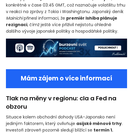
konkrétně v čase 03:45 GMT, což naznačuje volatilitu trhu
v reakci na zprávy z Tokia i Washingtonu. Japonský deník
Mainichi
přinesl informaci, že
premiér Ishiba plánuje
rezignaci
, čímž ještě více přiživil nejistotu ohledně
dalšího vývoje japonské politiky a hospodářské politiky.
Mám zájem o více informací
Tlak na měny v regionu: cla a Fed na
obzoru
Situace kolem obchodní dohody USA–Japonsko není
jediným faktorem, který ovlivňuje
asijské měnové trhy
.
Investoři zároveň pozorně sledují blížící se
termín 1.