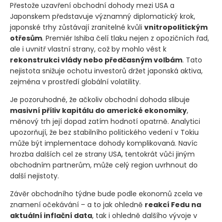
Přestože uzavření obchodní dohody mezi USA a
Japonskem představuje významný diplomatický krok,
japonské trhy zůstávají zranitelné kvůli
vnitropolitickým
otřesům
. Premiér Ishiba čelí tlaku nejen z opozičních řad,
ale i uvnitř vlastní strany, což by mohlo vést k
rekonstrukci vlády nebo předčasným volbám
. Tato
nejistota snižuje ochotu investorů držet japonská aktiva,
zejména v prostředí globální volatility.
Je pozoruhodné, že ačkoliv obchodní dohoda slibuje
masivní příliv kapitálu do americké ekonomiky
,
měnový trh její dopad zatím hodnotí opatrně. Analytici
upozorňují, že bez stabilního politického vedení v Tokiu
může být implementace dohody komplikovaná. Navíc
hrozba dalších cel ze strany USA, tentokrát vůči jiným
obchodním partnerům, může celý region uvrhnout do
další nejistoty.
Závěr obchodního týdne bude podle ekonomů zcela ve
znamení očekávání – a to jak ohledně
reakcí Fedu na
aktuální inflační data
, tak i ohledně dalšího vývoje v