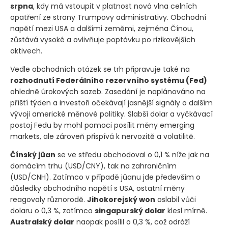
srpna
, kdy má vstoupit v platnost nová vlna celních
opatření ze strany Trumpovy administrativy. Obchodní
napětí mezi USA a dalšími zeměmi, zejména Čínou,
zůstává vysoké a ovlivňuje poptávku po rizikovějších
aktivech.
Vedle obchodních otázek se trh připravuje také na
rozhodnutí Federálního rezervního systému
(Fed)
ohledně úrokových sazeb. Zasedání je naplánováno na
příští týden a investoři očekávají jasnější signály o dalším
vývoji americké měnové politiky. Slabší dolar a vyčkávací
postoj Fedu by mohl pomoci posílit měny emerging
markets, ale zároveň přispívá k nervozitě a volatilitě.
Čínský jüan
se ve středu obchodoval o 0,1 % níže jak na
domácím trhu
(USD/CNY)
, tak na zahraničním
(USD/CNH)
. Zatímco v případě jüanu jde především o
důsledky obchodního napětí s USA, ostatní měny
reagovaly různorodě.
Jihokorejský won
oslabil vůči
dolaru o 0,3 %, zatímco
singapurský dolar
klesl mírně.
Australský dolar
naopak posílil o 0,3 %, což odráží