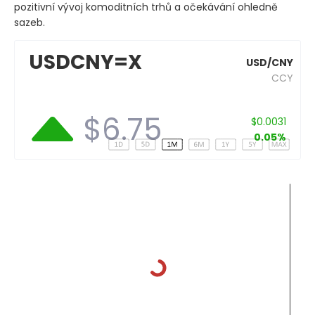
pozitivní vývoj komoditních trhů a očekávání ohledně
sazeb.
USDCNY=X
USD/CNY
CCY
$6.75
$0.0031
0.05%