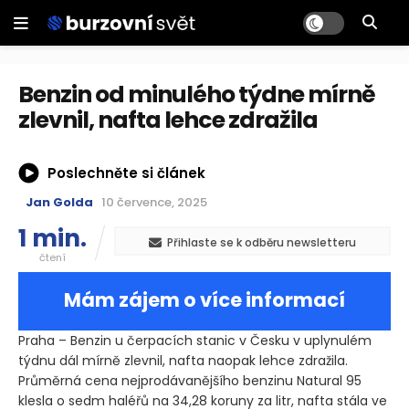
Benzin od minulého týdne mírně
zlevnil, nafta lehce zdražila
Poslechněte si článek
Jan Golda
10 července, 2025
1 min.
Přihlaste se k odběru newsletteru
čtení
Mám zájem o více informací
Praha – Benzin u čerpacích stanic v Česku v uplynulém
týdnu dál mírně zlevnil, nafta naopak lehce zdražila.
Průměrná cena nejprodávanějšího benzinu Natural 95
klesla o sedm haléřů na 34,28 koruny za litr, nafta stála ve