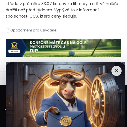
středu v průměru 33,07 koruny za litr a byla o čtyři haléře
dražší než před týdnem. Vyplývá to z informací
společnosti CCS, která ceny sleduje.
Praha – Benzin u čerpacích stanic v Česku v uplynulém týdnu d
Upozornění pro uživatele
i
Praha – Benzin u čerpacích stanic v Česku v uplynulém týdnu d
×
Veškeré informace a materiály zveřejněné na internetových stránkách
Burzovního Světa vycházejí z veřejně dostupných a důvěryhodných zdrojů. Při
jejich zpracování je postupováno s odbornou péčí a cílem poskytovat čtenářům
objektivní, aktuální a srozumitelné informace. Obsah internetových stránek
slouží výhradně k informačním a vzdělávacím účelům. Nepředstavuje