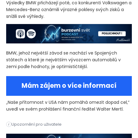
Výsledky BMW přicházejí poté, co konkurenti Volkswagen a
Mercedes-Benz oznámili výrazné poklesy svých zisků a
snížili své výhledy.
BMW, jehož největší závod se nachází ve Spojených
státech a které je největším vývozcem automobilů v
zemi podle hodnoty, je optimističtější.
Mám zájem o více informací
„Naše přítomnost v USA nám pomáhá omezit dopad cel,“
uvedl ve svém prohlášení finanční ředitel Walter Mertl.
Německý výrobce automobilů BMW ve čtvrtek potvrdil výhledy 
Upozornění pro uživatele
i
Německý výrobce automobilů BMW ve čtvrtek potvrdil výhledy 