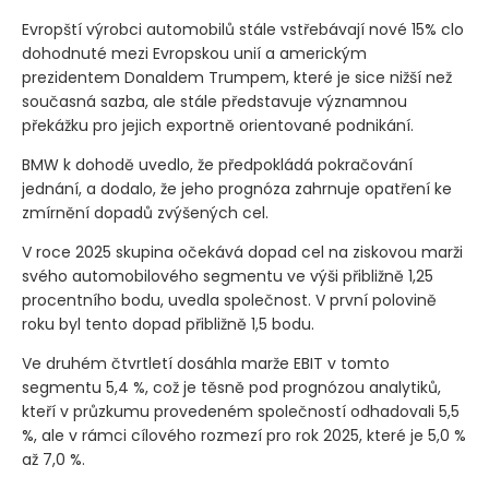
Evropští výrobci automobilů stále vstřebávají nové 15% clo
dohodnuté mezi Evropskou unií a americkým
prezidentem Donaldem Trumpem, které je sice nižší než
současná sazba, ale stále představuje významnou
překážku pro jejich exportně orientované podnikání.
BMW k dohodě uvedlo, že předpokládá pokračování
jednání, a dodalo, že jeho prognóza zahrnuje opatření ke
zmírnění dopadů zvýšených cel.
V roce 2025 skupina očekává dopad cel na ziskovou marži
svého automobilového segmentu ve výši přibližně 1,25
procentního bodu, uvedla společnost. V první polovině
roku byl tento dopad přibližně 1,5 bodu.
Ve druhém čtvrtletí dosáhla marže EBIT v tomto
segmentu 5,4 %, což je těsně pod prognózou analytiků,
kteří v průzkumu provedeném společností odhadovali 5,5
%, ale v rámci cílového rozmezí pro rok 2025, které je 5,0 %
až 7,0 %.