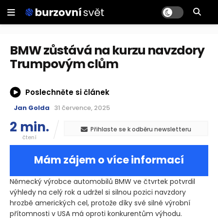
BMW zůstává na kurzu navzdory
Trumpovým clům
Poslechněte si článek
Jan Golda
31 července, 2025
2 min.
Přihlaste se k odběru newsletteru
čtení
Mám zájem o více informací
Německý výrobce automobilů BMW ve čtvrtek potvrdil
výhledy na celý rok a udržel si silnou pozici navzdory
hrozbě amerických cel, protože díky své silné výrobní
přítomnosti v USA má oproti konkurentům výhodu.