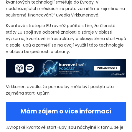
kvantových technologií směřuje do Evropy. V
nadcházejících měsících se proto zaměříme zejména na
soukromé financování,“ uvedla Virkkunenová.
Kvantová strategie EU rovněž počítá s tím, že členské
státy EU spojí své odborné znalosti a zdroje v oblasti
výzkumu, kvantové infrastruktury a ekosystému start-upů
a scale-upů a zaměří se na dvojí využití této technologie
v oblasti bezpečnosti a obrany.
Virkkunen uvedla, že pomoc by měla být poskytnuta
zejména start-upům.
Mám zájem o více informací
„Evropské kvantové start-upy jsou náchylné k tomu, že je