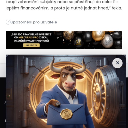
koupí zahraniční subjekty nebo se přestěhují do oblastí s
lepším financováním, a proto je nutné jednat hned,“ řekla.
Evropská unie se snaží přilákat soukromé finanční prostředky
Upozornění pro uživatele
i
Evropská unie se snaží přilákat soukromé finanční prostředky
×
Veškeré informace a materiály zveřejněné na internetových stránkách
Burzovního Světa vycházejí z veřejně dostupných a důvěryhodných zdrojů. Při
jejich zpracování je postupováno s odbornou péčí a cílem poskytovat čtenářům
objektivní, aktuální a srozumitelné informace. Obsah internetových stránek
slouží výhradně k informačním a vzdělávacím účelům. Nepředstavuje
individuální investiční doporučení, investiční poradenství ani nabídku či výzvu
ke koupi nebo prodeji konkrétních finančních nástrojů. Veškeré názory, odhady,