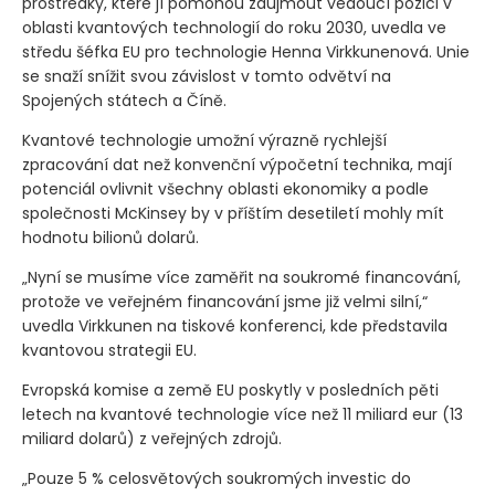
prostředky, které jí pomohou zaujmout vedoucí pozici v
oblasti kvantových technologií do roku 2030, uvedla ve
středu šéfka EU pro technologie Henna Virkkunenová. Unie
se snaží snížit svou závislost v tomto odvětví na
Spojených státech a Číně.
Kvantové technologie umožní výrazně rychlejší
zpracování dat než konvenční výpočetní technika, mají
potenciál ovlivnit všechny oblasti ekonomiky a podle
společnosti McKinsey by v příštím desetiletí mohly mít
hodnotu bilionů dolarů.
„Nyní se musíme více zaměřit na soukromé financování,
protože ve veřejném financování jsme již velmi silní,“
uvedla Virkkunen na tiskové konferenci, kde představila
kvantovou strategii EU.
Evropská komise a země EU poskytly v posledních pěti
letech na kvantové technologie více než 11 miliard eur
(13
miliard dolarů)
z veřejných zdrojů.
„Pouze 5 % celosvětových soukromých investic do