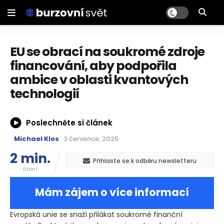
EU se obrací na soukromé zdroje
financování, aby podpořila
ambice v oblasti kvantových
technologií
Poslechněte si článek
Michael Klos
3 července, 2025
2 min.
Přihlaste se k odběru newsletteru
čtení
Mám zájem o více informací
Evropská unie se snaží přilákat soukromé finanční