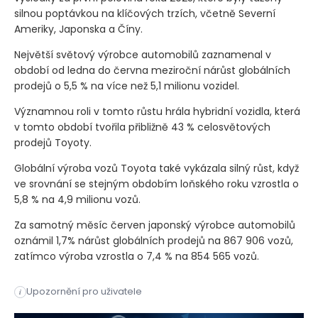
silnou poptávkou na klíčových trzích, včetně Severní
Ameriky, Japonska a Číny.
Největší světový výrobce automobilů zaznamenal v
období od ledna do června meziroční nárůst globálních
prodejů o 5,5 % na více než 5,1 milionu vozidel.
Významnou roli v tomto růstu hrála hybridní vozidla, která
v tomto období tvořila přibližně 43 % celosvětových
prodejů Toyoty.
Globální výroba vozů Toyota také vykázala silný růst, když
ve srovnání se stejným obdobím loňského roku vzrostla o
5,8 % na 4,9 milionu vozů.
Za samotný měsíc červen japonský výrobce automobilů
oznámil 1,7% nárůst globálních prodejů na 867 906 vozů,
zatímco výroba vzrostla o 7,4 % na 854 565 vozů.
Společnost Toyota Motor Corporation ve středu oznámila rekor
Upozornění pro uživatele
i