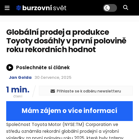
Globální prodej a produkce
Toyoty dosáhly v první polovině
roku rekordních hodnot
Poslechněte si článek
Jan Golda
30 července, 2025
1 min.
Přihlaste se k odběru newsletteru
čtení
Mám zájem o více informací
Společnost Toyota Motor
(NYSE:TM)
Corporation ve
středu oznámila rekordní globální prodejní a výrobní
výsledky za první polovinu roku 2025, které byly taženy