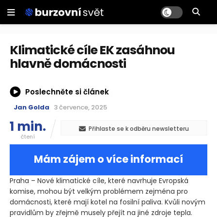
Klimatické cíle EK zasáhnou
hlavně domácnosti
Poslechněte si článek
Jan Golda
3 července, 2025
1 min.
Přihlaste se k odběru newsletteru
čtení
Mám zájem o více informací
Praha – Nové klimatické cíle, které navrhuje Evropská
komise, mohou být velkým problémem zejména pro
domácnosti, které mají kotel na fosilní paliva. Kvůli novým
pravidlům by zřejmě musely přejít na jiné zdroje tepla.