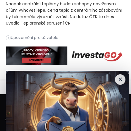
Naopak centrální teplárny budou schopny navrženým
cílům vyhovět lépe, cena tepla z centrálního zásobování
by tak neměla výrazněji vzrůst. Na dotaz ČTK to dnes
uvedlo Teplárenské sdružení ČR.
Praha – Nové klimatické cíle, které navrhuje Evropská komis
Upozornění pro uživatele
i
Praha – Nové klimatické cíle, které navrhuje Evropská komis
×
Veškeré informace a materiály zveřejněné na internetových stránkách
Burzovního Světa vycházejí z veřejně dostupných a důvěryhodných zdrojů. Při
jejich zpracování je postupováno s odbornou péčí a cílem poskytovat čtenářům
objektivní, aktuální a srozumitelné informace. Obsah internetových stránek