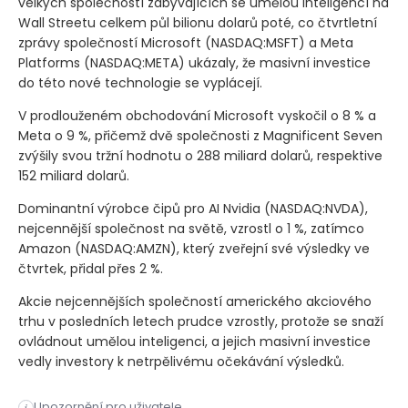
velkých společností zabývajících se umělou inteligencí na
Wall Streetu celkem půl bilionu dolarů poté, co čtvrtletní
zprávy společností Microsoft
(NASDAQ:MSFT)
a Meta
Platforms
(NASDAQ:META)
ukázaly, že masivní investice
do této nové technologie se vyplácejí.
V prodlouženém obchodování Microsoft vyskočil o 8 % a
Meta o 9 %, přičemž dvě společnosti z Magnificent Seven
zvýšily svou tržní hodnotu o 288 miliard dolarů, respektive
152 miliard dolarů.
Dominantní výrobce čipů pro AI Nvidia
(NASDAQ:NVDA)
,
nejcennější společnost na světě, vzrostl o 1 %, zatímco
Amazon
(NASDAQ:AMZN)
, který zveřejní své výsledky ve
čtvrtek, přidal přes 2 %.
Akcie nejcennějších společností amerického akciového
trhu v posledních letech prudce vzrostly, protože se snaží
ovládnout umělou inteligenci, a jejich masivní investice
vedly investory k netrpělivému očekávání výsledků.
Ve středu pozdě večer přibylo na burzovní hodnotě akcií velký
Upozornění pro uživatele
i