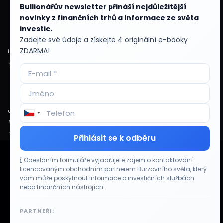
Bullionářův newsletter přináší nejdůležitější
růst i klesat a návratnost investované částky není zaručena. Minulé výnosy
novinky z finančních trhů a informace ze světa
nejsou zárukou výnosů budoucích. Před přijetím jakéhokoli investičního
investic.
rozhodnutí doporučujeme posoudit vlastní finanční situaci, investiční cíle
Zadejte své údaje a získejte 4 originální e-booky
a toleranci k riziku, případně využít služeb licencovaného poskytovatele
ZDARMA!
investičních služeb. Burzovní Svět nenese odpovědnost za investiční rozhodnutí
učiněná na základě informací zveřejněných na těchto internetových stránkách.
Diskusní příspěvky a komentáře zveřejněné uživateli vyjadřují názory jejich
autorů a nemusí odpovídat stanovisku provozovatele portálu.
Odesláním kontaktního formuláře nebo udělením příslušného souhlasu bere
uživatel na vědomí, že může být kontaktován obchodním partnerem Burzovního
Světa za účelem poskytnutí informací o investičních službách nebo finančních
nástrojích. Podrobnosti o zpracování osobních údajů, využívání souborů cookies
Přihlásit se k odběru
a obchodních partnerech jsou uvedeny v příslušných dokumentech
Používáme soubory cookie a podobné technologie, které jsou
dostupných na těchto internetových stránkách. U jednotlivých článků mohou
Odesláním formuláře vyjadřujete zájem o kontaktování
nezbytné pro provoz webových stránek. Další soubory cookie
být uvedeny informace o použitých zdrojích, datu původní analýzy nebo datu,
licencovaným obchodním partnerem Burzovního světa, který
se používají k provádění analýzy používání webových stránek.
ke kterému se vztahují uvedené tržní údaje.
vám může poskytnout informace o investičních službách
Pokračováním v používání našich webových stránek
nebo finančních nástrojích.
vyjadřujete souhlas s používáním souborů cookie. Další
Zásady ochrany osobních údajů a cookies
informace naleznete v našich
Zásadách ochrany osobních
PARTNEŘI:
Reklama
Kontakt
údajů.