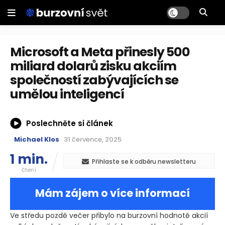
Microsoft a Meta přinesly 500
miliard dolarů zisku akciím
společností zabývajících se
umělou inteligencí
Poslechněte si článek
Michael Klos
31 července, 2025
1 min.
Přihlaste se k odběru newsletteru
čtení
Mám zájem o více informací
Ve středu pozdě večer přibylo na burzovní hodnotě akcií