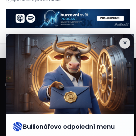
Ve středu pozdě večer přibylo na burzovní hodnotě akcií velk
×
Veškeré informace a materiály zveřejněné na internetových stránkách
Burzovního Světa vycházejí z veřejně dostupných a důvěryhodných zdrojů. Při
jejich zpracování je postupováno s odbornou péčí a cílem poskytovat čtenářům
objektivní, aktuální a srozumitelné informace. Obsah internetových stránek
slouží výhradně k informačním a vzdělávacím účelům. Nepředstavuje
individuální investiční doporučení, investiční poradenství ani nabídku či výzvu
ke koupi nebo prodeji konkrétních finančních nástrojů. Veškeré názory, odhady,
prognózy nebo očekávání uvedené v článcích vyjadřují informace dostupné
v době jejich zveřejnění a mohou se v čase měnit.
Bullionářovo odpolední menu
Investování na kapitálových trzích je spojeno s rizikem. Hodnota investic může