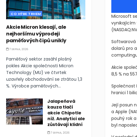
CO HÝBE TRHEM
Microsoft se
vynikajícím
Akcie Micron klesají, ale
(NASDAQ:N
nejhoršímu výprodeji
paměťových čipů unikly
Softwarová 
dolarů pro a
7 SRPNA, 2026
computingu
Paměťový sektor zasáhl plošný
pokles Akcie společnosti Micron
Akcie spole
Technology (MU) ve čtvrtek
8,5 % na 557
uzavřely obchodování se ztrátou 1,3
%. Výrobce paměťových...
Společnost 
hranici 1 bi
Jalapeňová
Její posun n
kauza tlačí
a Apple
(NA
akcie Chipotle
pouhý rok a 
níž. Analytici ale
zůstávají klidní
byl naposled
7 SRPNA, 2026