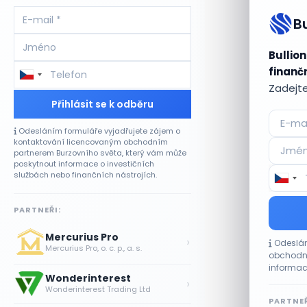
B
Bullion
finančn
Zadejte
Přihlásit se k odběru
Odesláním formuláře vyjadřujete zájem o
kontaktování licencovaným obchodním
partnerem Burzovního světa, který vám může
poskytnout informace o investičních
službách nebo finančních nástrojích.
PARTNEŘI:
Mercurius Pro
›
Odeslán
Mercurius Pro, o. c. p., a. s.
obchodní
informac
Wonderinterest
›
Wonderinterest Trading Ltd
PARTNEŘ