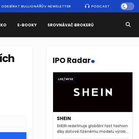
ODEBÍRAT BULLIONÁŘŮV NEWSLETTER
PODCAST
SKO
E-BOOKY
SROVNÁVAČ BROKERŮ
.
ích
IPO Radar
LSE / NYSE
SHEIN
SHEIN redefinuje globální fast fashion
díky datově řízenému modelu výroby
a extrémně rychlému