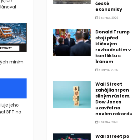
jejich
české
lánoval
ekonomiky
6 SRPNA, 2026
Donald Trump
stojí před
klíčovým
rozhodnutím v
konfliktu s
Íránem
svých minim
5 SRPNA, 2026
Wall Street
zahájila srpen
silným růstem,
Dow Jones
luje jeho
uzavřel na
ChatGPT na
novém rekordu
3 SRPNA, 2026
rů, když díky vynikajícím výsledkům se tento technologický gigan
Wall Street po