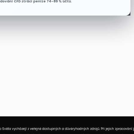
odování CFD ztrácí peníze 74–89 % účtů.
 Světa vycházejí z veřejně dostupných a důvěryhodných zdrojů. Při jejich zpracování 