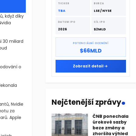
dodavatelskému řetězci.
TICKER
BURZA
TBA
LSE / NYSE
ů, když díky
vidia
DATUM IPO
CÍL IPO
2026
$2MLD
 30 miliard
POTENCIÁLNÍ OCENĚNÍ
loud
$66MLD
Zobrazit detail
odování o
řekonala
.
Nejčtenější zprávy
antů, Nvidie
notu za
ČNB ponechala
larů. Apple
úrokové sazby
beze změny a
zhoršila výhled