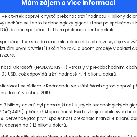
Mám zájem o více informací
 ve čtvrtek poprvé chystá překonat tržní hodnotu 4 biliony dolar
 výsledkům se tento technologický gigant stane po společnosti N
VDA)
druhou společností, která překonala tento milník.
společnost ve středu oznámila rekordní kapitálové výdaje ve výši
ktuální první čtvrtletí fiskálního roku a boom prodeje v oblasti c
 Azure.
čnosti Microsoft
(NASDAQ:MSFT)
vzrostly v předobchodním obch
,03 USD, což odpovídá tržní hodnotě 4,14 bilionu dolarů.
Microsoft se sídlem v Redmondu ve státě Washington poprvé p
lionu dolarů v dubnu 2019.
a 3 biliony dolarů byl pomalejší než u jiných technologických gig
SDAQ:AAPL)
, přičemž AI společnost Nvidia ztrojnásobila svou hod
9. července jako první společnost překonala hranici 4 bilionů do
y oceněn na 3,12 bilionu dolarů.