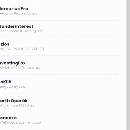
ercurius Pro
›
rcurius Pro, o. c. p., a. s.
onderinterest
›
onderinterest Trading Ltd
zios
›
PME FX TRADING EUROPE LTD
nvestingFox
›
PITAL MARKETS, o.c.p., a.s.
aKlíč
›
nergodomy s.r.o.
arth Operák
›
utocentrum BARTH a.s.
enecko
›
nTePo Developement, s.r.o.