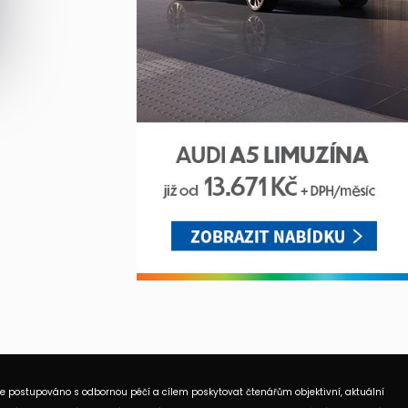
je postupováno s odbornou péčí a cílem poskytovat čtenářům objektivní, aktuální