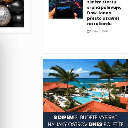
silném startu
rů, když díky vynikajícím výsledkům se tento technologický giga
srpna polevuje,
Dow Jones
přesto uzavřel
na rekordu
5 SRPNA, 2026