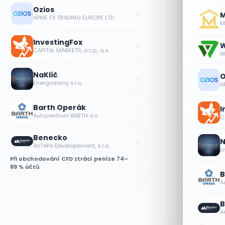
Ozios
›
M
APME FX TRADING EUROPE LTD
Me
InvestingFox
›
W
CAPITAL MARKETS, o.c.p., a.s.
W
NaKlíč
O
›
Energodomy s.r.o.
A
Barth Operák
I
›
Autocentrum BARTH a.s.
CA
Benecko
›
N
AnTePo Developement, s.r.o.
E
Při obchodování CFD ztrácí peníze 74–
89 % účtů.
B
A
B
A