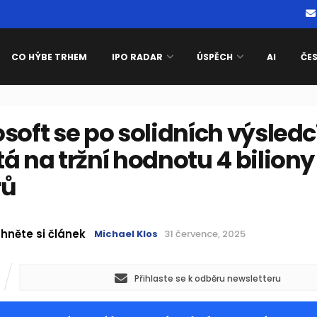
CO HÝBE TRHEM
IPO RADAR
ÚSPĚCH
AI
ČE
soft se po solidních výsledc
á na tržní hodnotu 4 biliony
rů
hněte si článek
Michael Klos
31 července, 2025
Přihlaste se k odběru newsletteru