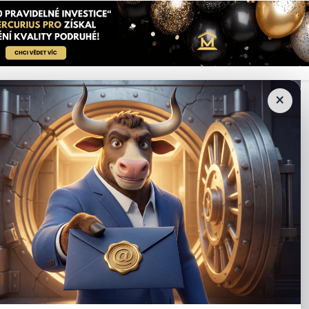
e ve čtvrtek poprvé chystá překonat tržní hodnotu 4 biliony dola
×