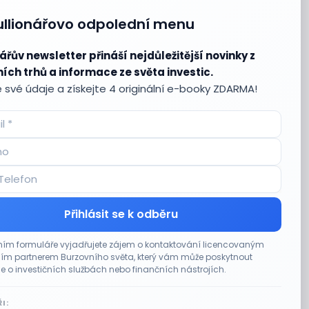
ullionářovo odpolední menu
ářův newsletter přináší nejdůležitější novinky z
ích trhů a informace ze světa investic.
 své údaje a získejte 4 originální e-booky ZDARMA!
Přihlásit se k odběru
ím formuláře vyjadřujete zájem o kontaktování licencovaným
m partnerem Burzovního světa, který vám může poskytnout
e o investičních službách nebo finančních nástrojích.
I: