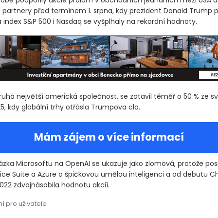
době podpořily akcie průlom v obchodních jednáních mezi USA a 
partnery před termínem 1. srpna, kdy prezident Donald Trump p
a index S&P 500 i Nasdaq se vyšplhaly na rekordní hodnoty.
druhá největší americká společnost, se zotavil téměř o 50 % ze 
, kdy globální trhy otřásla Trumpova cla.
Mám zájem o více informací
sázka Microsoftu na OpenAI se ukazuje jako zlomová, protože posi
ice Suite a Azure o špičkovou umělou inteligenci a od debutu 
022 zdvojnásobila hodnotu akcií.
í pro uživatele
 ve čtvrtek poprvé chystá překonat tržní hodnotu 4 biliony dola