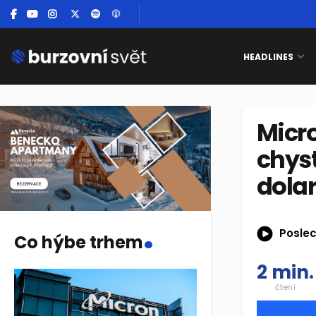
HEADLINES
Micro
chyst
dola
.
Poslec
Co hýbe trhem
2 min.
čtení