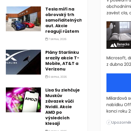
V poslední 
obchodními 
Tesla míří na
zavést cla, 
obrovský trh
samořiditelných
aut. Akcie
reagují růstem
7 SRPNA, 2026
Plány Starlinku
srazily akcie T-
Microsoft, 
Mobile, AT&T a
z dubna 2025
Verizonu
6 SRPNA, 2026
Lisa Su zlehčuje
Muskův
Miliardová 
závazek vůči
nabídku Off
Nvidii. Akcie
konci roku 2
AMD po
výsledcích
Upozorněn
Microsoft se
i
klesají