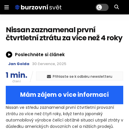
Nissan zaznamenal první
čtvrtletní ztrátu za více než 4 roky
Poslechněte si článek
Jan Golda
30 července, 2025
1 min.
Přihlaste se k odběru newsletteru
čtení
Mám zájem o více informací
Nissan ve středu zaznamenal první čtvrtletní provozní
ztrátu za více než čtyři roky, když tento japonský
automobilový výrobce čelící obtížné situaci utrpěl ztráty v
důsledku amerických dovozních cel a nižších prodejů.