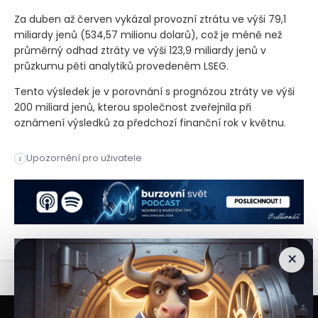
Za duben až červen vykázal provozní ztrátu ve výši 79,1
miliardy jenů
(534,57 milionu dolarů)
, což je méně než
průměrný odhad ztráty ve výši 123,9 miliardy jenů v
průzkumu pěti analytiků provedeném LSEG.
Tento výsledek je v porovnání s prognózou ztráty ve výši
200 miliard jenů, kterou společnost zveřejnila při
oznámení výsledků za předchozí finanční rok v květnu.
Nissan ve středu zaznamenal první čtvrtletní provozní ztrátu 
Upozornění pro uživatele
i
Nissan ve středu zaznamenal první čtvrtletní provozní ztrátu 
×