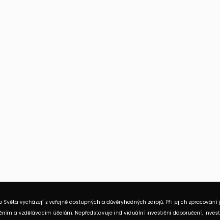
 Světa vycházejí z veřejně dostupných a důvěryhodných zdrojů. Při jejich zpracování 
ním a vzdělávacím účelům. Nepředstavuje individuální investiční doporučení, investi