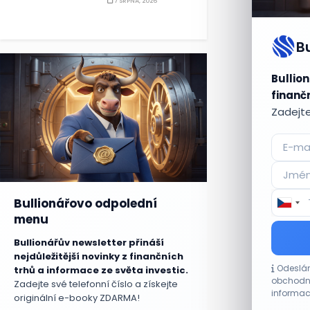
7 SRPNA, 2026
B
Bullion
finančn
Zadejte
Bullionářovo odpolední
menu
Bullionářův newsletter přináší
nejdůležitější novinky z finančních
Odeslán
trhů a informace ze světa investic.
obchodní
Zadejte své telefonní číslo a získejte
informac
originální e-booky ZDARMA!