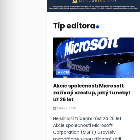
.
Tip editora
AKCIE
Akcie společnosti Microsoft
zažívají vzestup, jaký tu nebyl
už 26 let
5 SRPNA, 2026
Nejsilnější třídenní růst za 26 let
Akcie společnosti Microsoft
Corporation (MSFT) uzavřely
mimořádně silnou třídenní sérii,