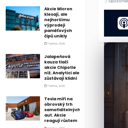
Upozorněn
Přepravní sa
i
Akcie Micron
Přepravní sa
klesají, ale
nejhoršímu
výprodeji
paměťových
čipů unikly
7 SRPNA, 2026
Jalapeňová
kauza tlačí
akcie Chipotle
níž. Analytici ale
zůstávají klidní
7 SRPNA, 2026
Tesla míří na
obrovský trh
samořiditelných
aut. Akcie
reagují růstem