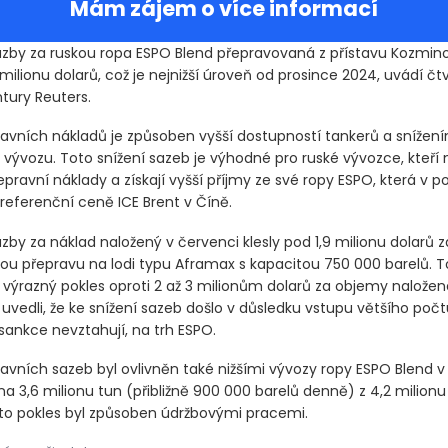
Mám zájem o více informací
azby za ruskou ropa ESPO Blend přepravovaná z přístavu Kozmin
9 milionu dolarů, což je nejnižší úroveň od prosince 2024, uvádí čt
tury Reuters.
ravních nákladů je způsoben vyšší dostupností tankerů a snížen
vývozu. Toto snížení sazeb je výhodné pro ruské vývozce, kteří n
ravní náklady a získají vyšší příjmy ze své ropy ESPO, která v p
i referenční ceně ICE Brent v Číně.
zby za náklad naložený v červenci klesly pod 1,9 milionu dolarů z
u přepravu na lodi typu Aframax s kapacitou 750 000 barelů. T
 výrazný pokles oproti 2 až 3 milionům dolarů za objemy naložen
uvedli, že ke snížení sazeb došlo v důsledku vstupu většího počt
sankce nevztahují, na trh ESPO.
ravních sazeb byl ovlivněn také nižšími vývozy ropy ESPO Blend v
 na 3,6 milionu tun
(přibližně 900 000 barelů denně)
z 4,2 milionu
to pokles byl způsoben údržbovými pracemi.