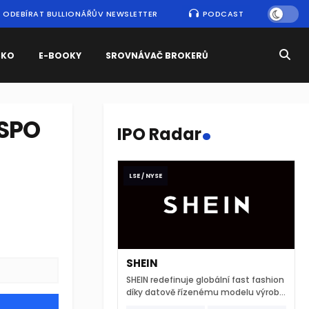
ODEBÍRAT BULLIONÁŘŮV NEWSLETTER
PODCAST
SKO
E-BOOKY
SROVNÁVAČ BROKERŮ
.
ESPO
IPO Radar
LSE / NYSE
SHEIN
SHEIN redefinuje globální fast fashion
díky datově řízenému modelu výroby
a extrémně rychlému