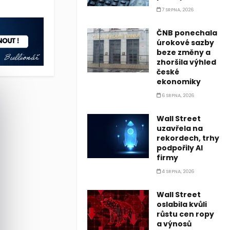
o Číny klesly na 1,9 milionu dolarů, což je nejnižší úroveň od p
7 SRPNA, 2026
o Číny klesly na 1,9 milionu dolarů, což je nejnižší úroveň od p
ČNB ponechala
úrokové sazby
beze změny a
zhoršila výhled
české
ekonomiky
6 SRPNA, 2026
Wall Street
uzavřela na
rekordech, trhy
podpořily AI
firmy
4 SRPNA, 2026
Wall Street
oslabila kvůli
růstu cen ropy
a výnosů