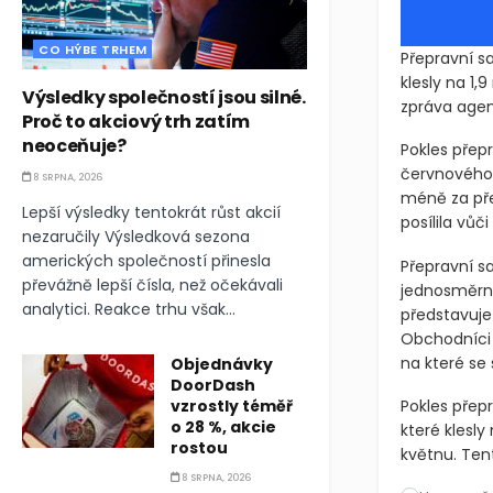
CO HÝBE TRHEM
Přepravní s
klesly na 1,
Výsledky společností jsou silné.
zpráva agen
Proč to akciový trh zatím
neoceňuje?
Pokles přep
červnového 
8 SRPNA, 2026
méně za přep
Lepší výsledky tentokrát růst akcií
posílila vůč
nezaručily Výsledková sezona
amerických společností přinesla
Přepravní sa
převážně lepší čísla, než očekávali
jednosměrno
analytici. Reakce trhu však...
představuje
Obchodníci 
na které se 
Objednávky
DoorDash
vzrostly téměř
Pokles přep
o 28 %, akcie
které klesly
rostou
květnu. Ten
8 SRPNA, 2026