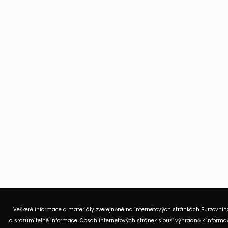
Veškeré informace a materiály zveřejněné na internetových stránkách Burzovního
a srozumitelné informace. Obsah internetových stránek slouží výhradně k informač