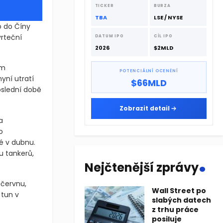
dodavatelskému řetězci.
TICKER
BURZA
TBA
LSE / NYSE
o do Číny
vrteční
DATUM IPO
CÍL IPO
2026
$2MLD
ím
POTENCIÁLNÍ OCENĚNÍ
yní utratí
$66MLD
oslední době
Zobrazit detail
a
o
é v dubnu.
.
u tankerů,
Nejčtenější zprávy
 červnu,
Wall Street po
 tun v
slabých datech
z trhu práce
posiluje