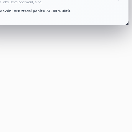
nTePo Developement, s.r.o.
odování CFD ztrácí peníze 74–89 % účtů.