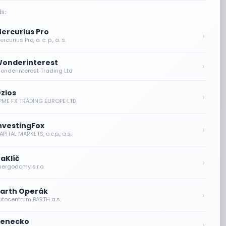
I:
ercurius Pro
›
rcurius Pro, o. c. p., a. s.
onderinterest
›
onderinterest Trading Ltd
zios
›
PME FX TRADING EUROPE LTD
nvestingFox
›
PITAL MARKETS, o.c.p., a.s.
aKlíč
›
nergodomy s.r.o.
arth Operák
›
utocentrum BARTH a.s.
enecko
›