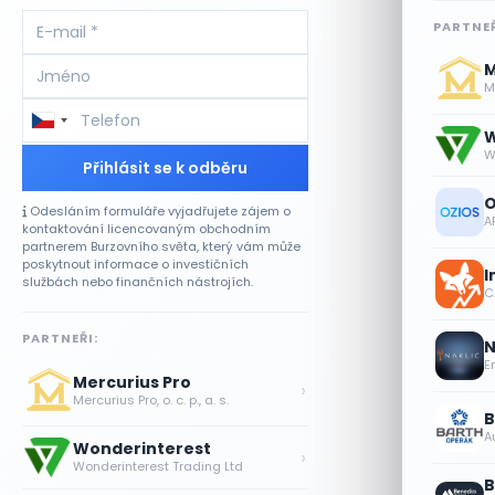
PARTNEŘ
M
Me
W
W
Přihlásit se k odběru
O
Odesláním formuláře vyjadřujete zájem o
A
kontaktování licencovaným obchodním
partnerem Burzovního světa, který vám může
poskytnout informace o investičních
I
službách nebo finančních nástrojích.
CA
PARTNEŘI:
N
E
Mercurius Pro
›
Mercurius Pro, o. c. p., a. s.
B
A
Wonderinterest
›
Wonderinterest Trading Ltd
B