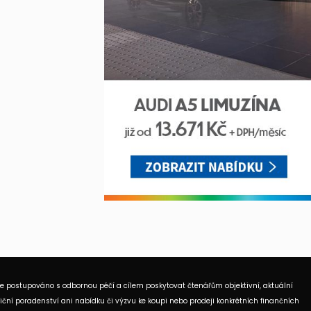
je postupováno s odbornou péčí a cílem poskytovat čtenářům objektivní, aktuální
ční poradenství ani nabídku či výzvu ke koupi nebo prodeji konkrétních finančních