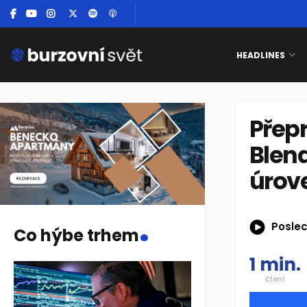
HEADLINES
Přepr
Blend
úrov
.
Poslec
Co hýbe trhem
1 min.
čtení