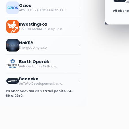
A
Ozios
›
APME FX TRADING EUROPE LTD
Při obch
InvestingFox
›
CAPITAL MARKETS, o.c.p., a.s.
NaKlíč
›
Energodomy s.r.o.
Barth Operák
›
Autocentrum BARTH a.s.
Benecko
›
AnTePo Developement, s.r.o.
Při obchodování CFD ztrácí peníze 74–
89 % účtů.