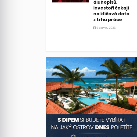
dluhopisů,
investoři čekají
na klíčová data
z trhu práce
6 SRPNA, 2026