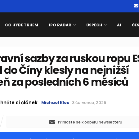
CO HÝBE TRHEM
IPO RADAR
ÚSPĚCH
AI
ČE
avní sazby za ruskou ropu 
 do Číny klesly na nejnižší
eň za posledních 6 měsíců
hněte si článek
Michael Klos
3 července, 2025
Přihlaste se k odběru newsletteru