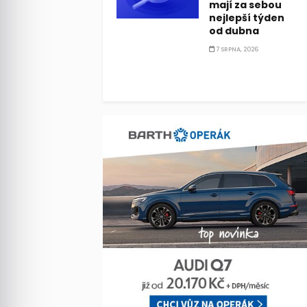
mají za sebou
nejlepší týden
od dubna
7 SRPNA, 2026