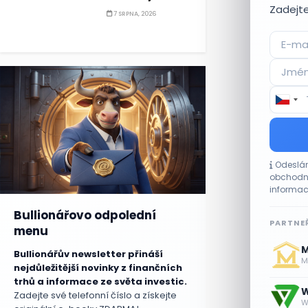
Zadejte
7 SRPNA, 2026
Odeslán
obchodní
informac
Bullionářovo odpolední
PARTNEŘ
menu
M
Bullionářův newsletter přináší
Me
nejdůležitější novinky z finančních
trhů a informace ze světa investic.
W
Zadejte své telefonní číslo a získejte
W