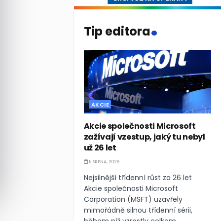
.
Tip editora
AKCIE
Akcie společnosti Microsoft
zažívají vzestup, jaký tu nebyl
už 26 let
5 SRPNA, 2026
Nejsilnější třídenní růst za 26 let
Akcie společnosti Microsoft
Corporation (MSFT) uzavřely
mimořádně silnou třídenní sérii,