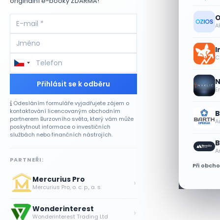
originální e-booky ZDARMA!
O
A
I
CA
N
Přihlásit se k odběru
E
Odesláním formuláře vyjadřujete zájem o
kontaktování licencovaným obchodním
B
partnerem Burzovního světa, který vám může
A
poskytnout informace o investičních
službách nebo finančních nástrojích.
B
A
PARTNEŘI:
Při obch
Mercurius Pro
›
Mercurius Pro, o. c. p., a. s.
Wonderinterest
›
Wonderinterest Trading Ltd