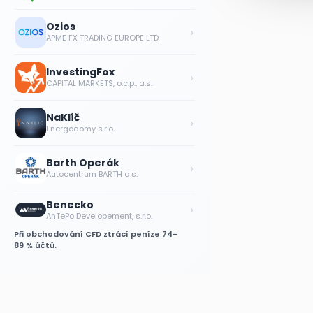
Ozios
›
APME FX TRADING EUROPE LTD
InvestingFox
›
CAPITAL MARKETS, o.c.p., a.s.
NaKlíč
›
Energodomy s.r.o.
Barth Operák
›
Autocentrum BARTH a.s.
Benecko
›
AnTePo Developement, s.r.o.
Při obchodování CFD ztrácí peníze 74–
89 % účtů.