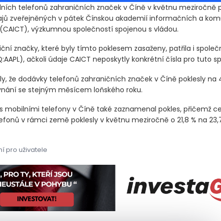
lních telefonů zahraničních značek v Číně v květnu meziročně po
ajů zveřejněných v pátek Čínskou akademií informačních a ko
(CAICT)
, výzkumnou společností spojenou s vládou.
ční značky, které byly tímto poklesem zasaženy, patřila i společ
:AAPL)
, ačkoli údaje CAICT neposkytly konkrétní čísla pro tuto s
ly, že dodávky telefonů zahraničních značek v Číně poklesly na 
vnání se stejným měsícem loňského roku.
 s mobilními telefony v Číně také zaznamenal pokles, přičemž c
efonů v rámci země poklesly v květnu meziročně o 21,8 % na 23,
í pro uživatele
lních telefonů zahraničních značek v Číně v květnu meziročně po
lních telefonů zahraničních značek v Číně v květnu meziročně po