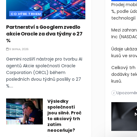
Prodej mobi
%, podle úd
CO HÝBE TRHEM
technologií
Partnerství s Googlem zvedlo
Mezi zahrani
akcie Oracle za dva týdny o 27
Inc
(NASDAQ
%
Údaje ukáza
9 SRPNA, 2026
kusů ve sro
Gemini rozšíří nástroje pro tvorbu AI
agentů Akcie společnosti Oracle
Celkový trh
Corporation (ORCL) během
dodávky tel
posledních dvou týdnů posílily o 27
kusů.
%....
Upozorněn
Prodej mobi
i
Výsledky
Prodej mobi
společností
jsou silné. Proč
to akciový trh
zatím
neoceňuje?