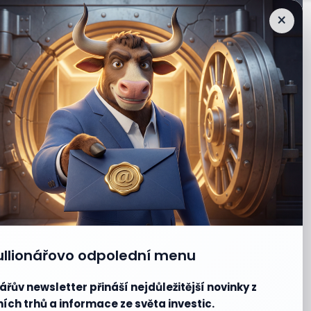
×
ullionářovo odpolední menu
ářův newsletter přináší nejdůležitější novinky z
ích trhů a informace ze světa investic.