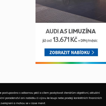
je postupováno s odbornou péčí a cílem poskytovat čtenářům objektivní, aktuální
ční poradenství ani nabídku či výzvu ke koupi nebo prodeji konkrétních finančních
 zveřejnění a mohou se v čase měnit.