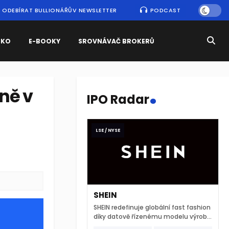
ODEBÍRAT BULLIONÁŘŮV NEWSLETTER
PODCAST
SKO
E-BOOKY
SROVNÁVAČ BROKERŮ
.
ně v
IPO Radar
LSE / NYSE
SHEIN
SHEIN redefinuje globální fast fashion
díky datově řízenému modelu výroby
a extrémně rychlému