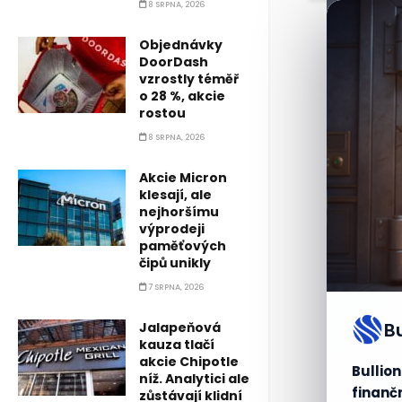
8 SRPNA, 2026
Objednávky
DoorDash
vzrostly téměř
o 28 %, akcie
rostou
8 SRPNA, 2026
Akcie Micron
klesají, ale
nejhoršímu
výprodeji
paměťových
čipů unikly
7 SRPNA, 2026
B
Jalapeňová
kauza tlačí
akcie Chipotle
Bullion
níž. Analytici ale
finančn
zůstávají klidní