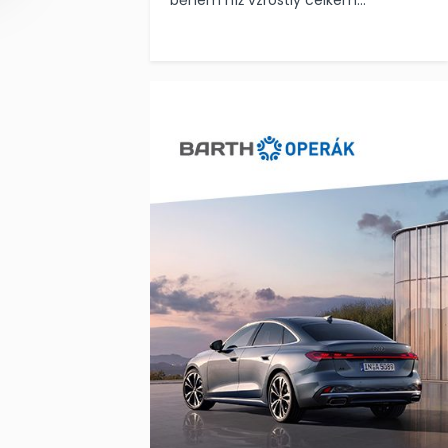
během níž vzrostly celkem...