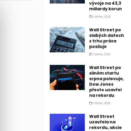
vývoje na 43,3
miliardy korun
8 SRPNA, 2026
Wall Street po
slabých datech
z trhu práce
posiluje
7 SRPNA, 2026
Wall Street po
silném startu
srpna polevuje,
Dow Jones
přesto uzavřel
na rekordu
5 SRPNA, 2026
Wall Street
uzavřela na
rekordu, akcie