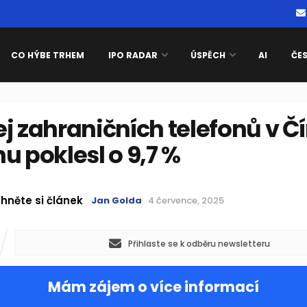
CO HÝBE TRHEM
IPO RADAR
ÚSPĚCH
AI
ČE
j zahraničních telefonů v Čí
u poklesl o 9,7 %
hněte si článek
Jan Golda
4 července, 2025
Přihlaste se k odběru newsletteru
Mám zájem o více informací