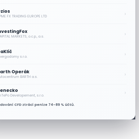
zios
›
PME FX TRADING EUROPE LTD
nvestingFox
›
PITAL MARKETS, o.c.p., a.s.
aKlíč
›
nergodomy s.r.o.
arth Operák
›
utocentrum BARTH a.s.
enecko
›
nTePo Developement, s.r.o.
odování CFD ztrácí peníze 74–89 % účtů.