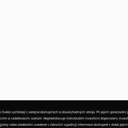
 Světa vycházejí z veřejně dostupných a důvěryhodných zdrojů. Při jejich zpracování 
ním a vzdělávacím účelům. Nepředstavuje individuální investiční doporučení, investi
rognózy nebo očekávání uvedené v článcích vyjadřují informace dostupné v době jejich