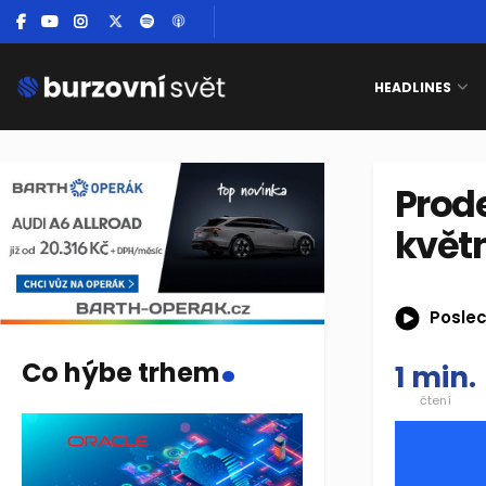
HEADLINES
Prode
květn
Poslec
.
Co hýbe trhem
1 min.
čtení