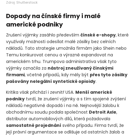
Zdroj: Shutterstock
Dopady na čínské firmy i malé
americké podniky
Zrušení výjimky zasáhlo především
čínské e-shopy
, které
využívaly možnosti odesílat malé zásilky bez celních
nákladů. Tato strategie umožnila firmám jako Shein nebo
Temu konkurovat cenou a výrazně expandovat na
americkém trhu. Trumpova administrativa však tyto
výjimky označila za
nástroj zneužívaný čínskými
firmami
, včetně případů, kdy měly být
přes tyto zásilky
pašovány nelegální syntetické opioidy
.
Kritika však přichází i zevnitř USA.
Menší americké
podniky
tvrdí, že zrušení výjimky a s tím spojené zvýšení
nákladů negativně dopadá i na ně. Nejnovější žalobu k
obchodnímu soudu podala společnost
Detroit Axle
,
distributor automobilových dílů, která požadovala
samostatné projednání
svého případu. Firma tvrdí, že
její právní argumentace se odlišuje od ostatních žalob a