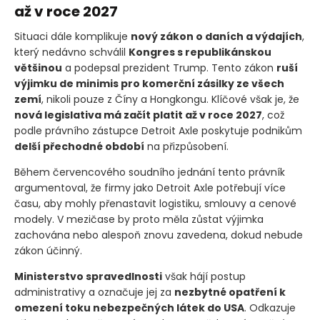
až v roce 2027
Situaci dále komplikuje
nový zákon o daních a výdajích
,
který nedávno schválil
Kongres s republikánskou
většinou
a podepsal prezident Trump. Tento zákon
ruší
výjimku de minimis pro komerční zásilky ze všech
zemí
, nikoli pouze z Číny a Hongkongu. Klíčové však je, že
nová legislativa má začít platit až v roce 2027
, což
podle právního zástupce Detroit Axle poskytuje podnikům
delší přechodné období
na přizpůsobení.
Během červencového soudního jednání tento právník
argumentoval, že firmy jako Detroit Axle potřebují více
času, aby mohly přenastavit logistiku, smlouvy a cenové
modely. V mezičase by proto měla zůstat výjimka
zachována nebo alespoň znovu zavedena, dokud nebude
zákon účinný.
Ministerstvo spravedlnosti
však hájí postup
administrativy a označuje jej za
nezbytné opatření k
omezení toku nebezpečných látek do USA
. Odkazuje