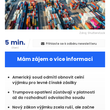
Zdroj: Shutterstock
5 min.
Přihlaste se k odběru newsletteru
čtení
Mám zájem o více informací
Americký soud odmítl obnovit celní
výjimku pro levné čínské zásilky
Trumpova opatření zůstávají v platnosti
až do rozhodnutí odvolacího soudu
Nový zákon výjimku zcela ruší, ale začne