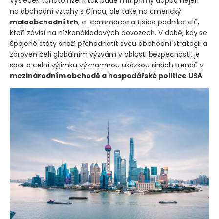
Výsledek tohoto řízení tak bude mít přímý dopad nejen
na obchodní vztahy s Čínou, ale také na americký
maloobchodní trh
, e-commerce a tisíce podnikatelů,
kteří závisí na nízkonákladových dovozech. V době, kdy se
Spojené státy snaží přehodnotit svou obchodní strategii a
zároveň čelí globálním výzvám v oblasti bezpečnosti, je
spor o celní výjimku významnou ukázkou širších trendů v
mezinárodním obchodě a hospodářské politice USA
.