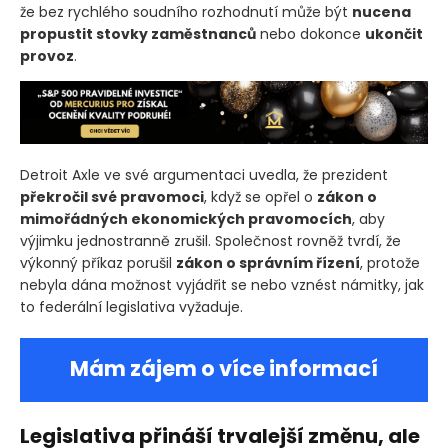
že bez rychlého soudního rozhodnutí může být
nucena
propustit stovky zaměstnanců
nebo dokonce
ukončit
provoz
.
Detroit Axle ve své argumentaci uvedla, že prezident
překročil své pravomoci
, když se opřel o
zákon o
mimořádných ekonomických pravomocích
, aby
výjimku jednostranně zrušil. Společnost rovněž tvrdí, že
výkonný příkaz porušil
zákon o správním řízení
, protože
nebyla dána možnost vyjádřit se nebo vznést námitky, jak
to federální legislativa vyžaduje.
Mám zájem o více informací
Legislativa přináší trvalejší změnu, ale