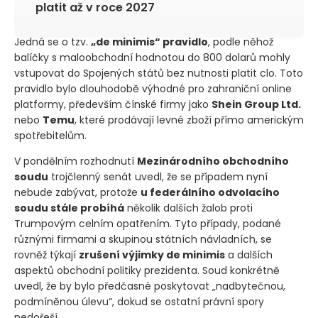
platit až v roce 2027
Jedná se o tzv.
„de minimis“ pravidlo
, podle něhož
balíčky s maloobchodní hodnotou do 800 dolarů mohly
vstupovat do Spojených států bez nutnosti platit clo. Toto
pravidlo bylo dlouhodobě výhodné pro zahraniční online
platformy, především čínské firmy jako
Shein Group Ltd.
nebo
Temu
, které prodávají levné zboží přímo americkým
spotřebitelům.
V pondělním rozhodnutí
Mezinárodního obchodního
soudu
trojčlenný senát uvedl, že se případem nyní
nebude zabývat, protože
u federálního odvolacího
soudu stále probíhá
několik dalších žalob proti
Trumpovým celním opatřením. Tyto případy, podané
různými firmami a skupinou státních návladních, se
rovněž týkají
zrušení výjimky de minimis
a dalších
aspektů obchodní politiky prezidenta. Soud konkrétně
uvedl, že by bylo předčasné poskytovat „nadbytečnou,
podmíněnou úlevu“, dokud se ostatní právní spory
nedořeší.