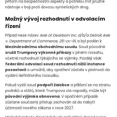
přitom na bezpečnostní aspekty a potřebu mít pružné
nástroje v boji proti dovozu syntetických drog.
Možný vývoj rozhodnutí v odvolacím
řízení
Případ nese název
Axle of Dearborn Inc. d/b/a Detroit Axle
v. Department of Commerce, 25-cv-91
, a byl podán k
Mezinárodnímu obchodnímu soudu
. Soud původně
zrušil Trumpovy výkonné příkazy
v plném rozsahu,
včetně rozhodnutí týkajícího se výjimky. Později však
federální odvolací soud rozhodnutí nižší instance
pozastavil
a umožnil, aby opatření zůstala v platnosti do
vydání definitivního rozsudku.
Pokud vyšší soud
podpoří žalobce
a přikloní se na stranu
podniků a států, které Trumpova cla napadly, může být
původní výjimka obnovena
. V opačném případě
zůstane současný přístup zachován až do nabytí
účinnosti nového zákona v roce 2027.