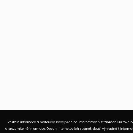
Veškeré informace a materiály zveřejněné na internetových stránkách Burzovního
a srozumitelné informace. Obsah internetových stránek slouží výhradně k informač