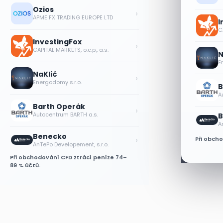
Ozios
›
APME FX TRADING EUROPE LTD
I
CA
InvestingFox
›
CAPITAL MARKETS, o.c.p., a.s.
N
E
NaKlíč
›
Energodomy s.r.o.
B
A
Barth Operák
›
Autocentrum BARTH a.s.
B
A
Benecko
›
Při obch
AnTePo Developement, s.r.o.
Při obchodování CFD ztrácí peníze 74–
89 % účtů.