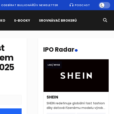
ODEBÍRAT BULLIONÁŘŮV NEWSLETTER
PODCAST
SKO
E-BOOKY
SROVNÁVAČ BROKERŮ
.
st
IPO Radar
rem
2025
LSE / NYSE
SHEIN
SHEIN redefinuje globální fast fashion
díky datově řízenému modelu výroby
a extrémně rychlému