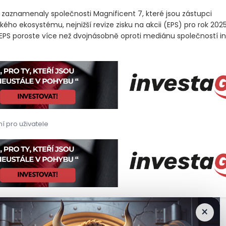
 zaznamenaly společnosti Magnificent 7, které jsou zástupci
ého ekosystému, nejnižší revize zisku na akcii
(EPS)
pro rok 202
ch EPS poroste více než dvojnásobně oproti mediánu společností 
í pro uživatele
rch nadále tvrdí, že výdaje na umělou inteligenci zůstanou klíč
rch nadále tvrdí, že výdaje na umělou inteligenci (AI) zůstanou
×