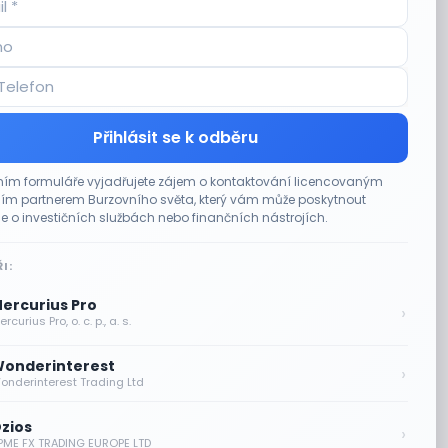
Přihlásit se k odběru
ím formuláře vyjadřujete zájem o kontaktování licencovaným
m partnerem Burzovního světa, který vám může poskytnout
e o investičních službách nebo finančních nástrojích.
I:
ercurius Pro
›
rcurius Pro, o. c. p., a. s.
onderinterest
›
onderinterest Trading Ltd
zios
›
PME FX TRADING EUROPE LTD