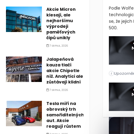
Podle Wolfe
Akcie Micron
technologick
klesají, ale
nejhoršímu
se, že jeji
výprodeji
500.
paměťových
čipů unikly
7 SRPNA, 2026
Jalapeňová
kauza tlačí
akcie Chipotle
Upozorněn
Wolfe Resea
i
níž. Analytici ale
zůstávají klidní
Wolfe Resea
7 SRPNA, 2026
Tesla míří na
obrovský trh
samořiditelných
aut. Akcie
reagují růstem