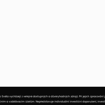
 Světa vycházejí z veřejně dostupných a důvěryhodných zdrojů. Při jejich zpracování 
ním a vzdělávacím účelům. Nepředstavuje individuální investiční doporučení, investi