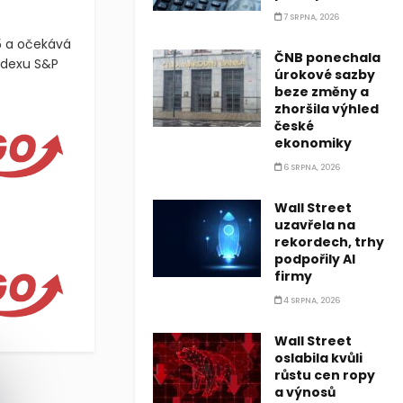
7 SRPNA, 2026
5 a očekává
ČNB ponechala
indexu S&P
úrokové sazby
beze změny a
zhoršila výhled
české
ekonomiky
6 SRPNA, 2026
Wall Street
ovým investičním tématem pro druhou polovinu roku 2025, přičemž
uzavřela na
rekordech, trhy
 klíčovým investičním tématem pro druhou polovinu roku 2025, př
podpořily AI
firmy
4 SRPNA, 2026
Wall Street
oslabila kvůli
růstu cen ropy
a výnosů