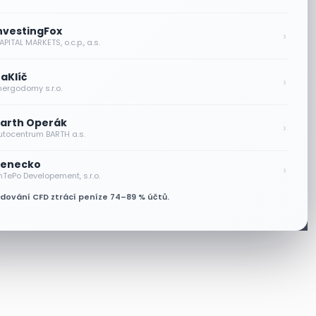
nvestingFox
›
PITAL MARKETS, o.c.p., a.s.
aKlíč
›
nergodomy s.r.o.
arth Operák
›
utocentrum BARTH a.s.
enecko
›
nTePo Developement, s.r.o.
odování CFD ztrácí peníze 74–89 % účtů.