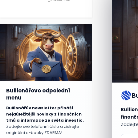
7 SRPNA, 2026
Bullionářovo odpolední
B
menu
Bullionářův newsletter přináší
Bullion
nejdůležitější novinky z finančních
finančn
trhů a informace ze světa investic.
Zadejte
Zadejte své telefonní číslo a získejte
originální e-booky ZDARMA!