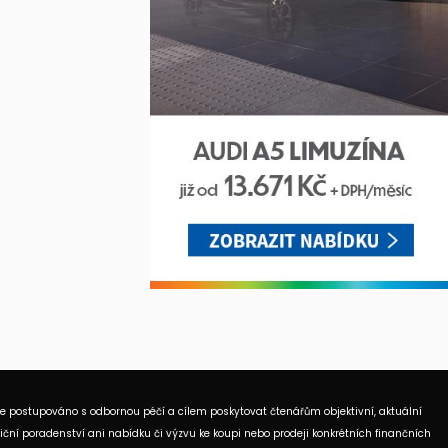
je postupováno s odbornou péčí a cílem poskytovat čtenářům objektivní, aktuální
ční poradenství ani nabídku či výzvu ke koupi nebo prodeji konkrétních finančních