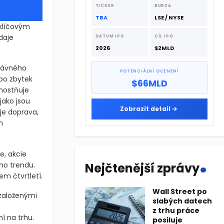
dodavatelskému řetězci.
TICKER
BURZA
TBA
LSE / NYSE
klíčovým
daje
DATUM IPO
CÍL IPO
2026
$2MLD
dávného
POTENCIÁLNÍ OCENĚNÍ
 po zbytek
$66MLD
nostňuje
jako jsou
Zobrazit detail
 je doprava,
h
.
e, akcie
ho trendu.
Nejčtenější zprávy
m čtvrtletí.
Wall Street po
založenými
slabých datech
ě
z trhu práce
í na trhu.
posiluje