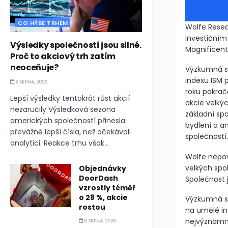
CO HÝBE TRHEM
Wolfe Resea
investičním
Výsledky společností jsou silné.
Magnificent
Proč to akciový trh zatím
neoceňuje?
Výzkumná s
indexu ISM 
8 SRPNA, 2026
roku pokrač
Lepší výsledky tentokrát růst akcií
akcie velký
nezaručily Výsledková sezona
základní spo
amerických společností přinesla
bydlení a a
převážně lepší čísla, než očekávali
společností.
analytici. Reakce trhu však...
Wolfe nepov
velkých spo
Objednávky
DoorDash
Společnost 
vzrostly téměř
o 28 %, akcie
Výzkumná sp
rostou
na umělé in
nejvýznamněj
8 SRPNA, 2026