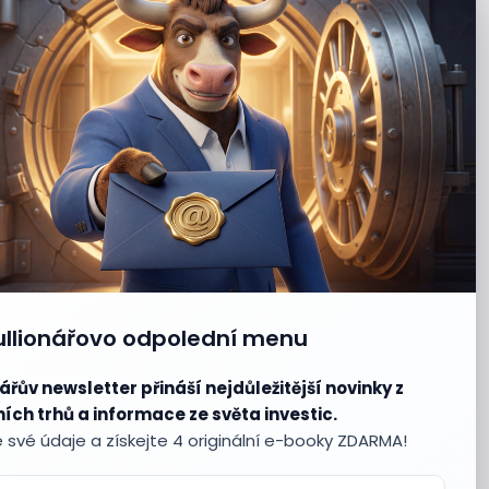
ullionářovo odpolední menu
ářův newsletter přináší nejdůležitější novinky z
ích trhů a informace ze světa investic.
 své údaje a získejte 4 originální e-booky ZDARMA!