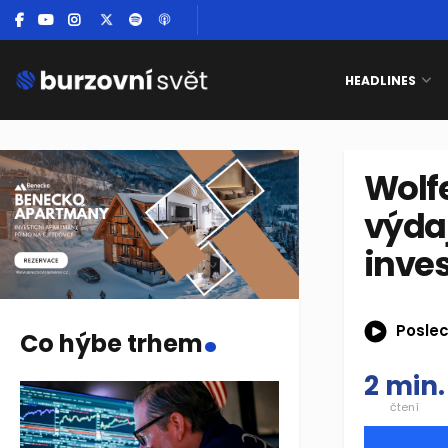
HEADLINES
Wolfe
výda
inves
.
Poslec
Co hýbe trhem
2 min.
čtení