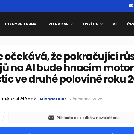
CO HÝBE TRHEM
IPO RADAR
ÚSPĚCH
AI
ČE
 očekává, že pokračující rů
jů na AI bude hnacím moto
tic ve druhé polovině roku 
hněte si článek
Michael Klos
2 července, 2025
Přihlaste se k odběru newsletteru