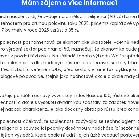
Mám zájem o více informací
rch nadále tvrdí, že výdaje na umělou inteligenci
(AI)
zůstanou 
 tématem pro druhou polovinu roku 2025, přičemž kapitálové vý
 7 by měly v roce 2025 vzrůst o 35 %.
polečnost poznamenává, že ekonomické ukazatele, včetně ne
pro výrobní sektor pod hranicí 50, naznačují, že ekonomika bude
ovat v pozdní fázi cyklu. Na základě tohoto výhledu Wolfe upřed
ch společností s dlouhodobým růstem a defenzivní sektory trhu, 
třební zboží a veřejné služby, před sektory v rané fázi cyklu, jako
nalogové polovodiče, stejně jako hodnotové akcie a akcie malýc
ažuje pondělní cenový vývoj, kdy index Nasdaq 100, růstové akci
lečností a akcie s vysokou dynamikou zaostaly, za začátek nové
jej naopak charakterizuje jako dočasný obrat po růstu před konce
olečnost očekává, že společnosti zabývající se technologiemi 
teligenci a související podniky dosáhnou v nadcházející sezónn
ších výsledků, které podle ní udrží jejich úzké vedoucí postaven