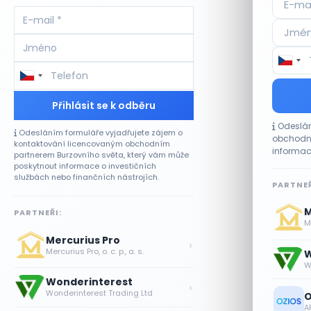
Přihlásit se k odběru
Odeslán
Odesláním formuláře vyjadřujete zájem o
obchodní
kontaktování licencovaným obchodním
informac
partnerem Burzovního světa, který vám může
poskytnout informace o investičních
službách nebo finančních nástrojích.
PARTNEŘ
M
PARTNEŘI:
Me
Mercurius Pro
›
Mercurius Pro, o. c. p., a. s.
W
W
Wonderinterest
›
Wonderinterest Trading Ltd
O
A