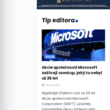
.
Tip editora
AKCIE
Akcie společnosti Microsoft
zažívají vzestup, jaký tu nebyl
už 26 let
5 SRPNA, 2026
Nejsilnější třídenní růst za 26 let
Akcie společnosti Microsoft
Corporation (MSFT) uzavřely
mimořádně silnou třídenní sérii,