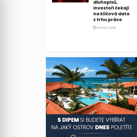
dluhopisů,
investoři čekají
na klíčová data
z trhu práce
6 SRPNA, 2026