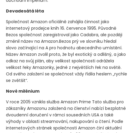
obchodní impérium.
Devadesátá léta
Společnost Amazon oficiálně zahájila činnost jako
internetový prodejce knih 16. července 1995. Původně
Bezos společnost zaregistroval jako Cadabra, ale později
změnil název na Amazon.Bezos prý ve slovníku hledal
slovo začínající na A pro hodnotu abecedního umístění.
Název Amazon zvolil proto, že byl exotický a odlišný, a jako
odkaz na svůj plán, aby velikost společnosti odrážela
velikost řeky Amazonky, jedné z největších řek na světě.
Od svého založení se společnost vždy řídila heslem „rychle
se zvětšit“.
Nové milénium
V roce 2005 vznikla služba Amazon Prime Tato služba pro
zákazníky Amazonu založená na členství nabízí bezplatné
dvoudenní doručení v rámci sousedních USA a také
výhody v oblasti streamování, nakupování a čtení. Podle
internetových stránek společnosti Amazon činí aktuální