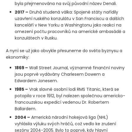
byla přejmenována na svůj původní název Denali.
2017 –
Druhá studená válka: Spojené státy nařídily
uzavření ruského konzulátu v San Franciscu a dalších
kanceláří v New Yorku a Washingtonu jako reakci na
omezení počtu pracovníků na americké ambasádě a
konzulátech v Rusku.
A nyní se už jako obvykle přesuneme do světa byznysu a
ekonomiky:
1869 –
Wall Street Journal, významné finanční noviny
jsou poprvé vydávány Charlesem Dowem a
Edwardem Jonesem.
1985 –
Vrak slavné osobní lodi RMS Titanic, která se
potopila v roce 1912, byl nalezen společnou americko-
francouzskou expedicí vedenou Dr. Robertem
Ballardem.
2004 –
Americká národní hokejová liga
(NHL)
vyhlásila výluku svých hráčů, což vedlo ke zrušení
sezóny 2004-2005. Bylo to poprvé, kdy hlavní