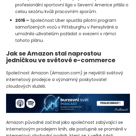
profesionální sportovní liga v Severní Americe přišla o
celou sezónu kvůli pracovním sporům.
2016 –
Společnost Uber spustila pilotní program
samořízených vozů v Pittsburghu v Pensylvánii a
umožnila uživatelům požádat o svezení v rámci
tohoto plánu.
Jak se Amazon stal naprostou
jedničkou ve světové e-commerce
Společnost Amazon
(Amazon.com)
je největší světový
internetový prodejce a významný poskytovatel
cloudových služeb.
Amazon původně začínal jako společnost zabývající se
internetovým prodejem knih, ale postupně se proměnil v
internetový obchodní podnik, který se z velké části