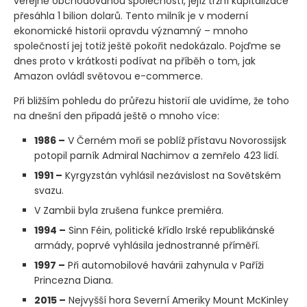
veřejně obchodovanou společností, jejíž tržní kapitalizace
přesáhla 1 bilion dolarů. Tento milník je v moderní
ekonomické historii opravdu významný – mnoho
společností jej totiž ještě pokořit nedokázalo. Pojďme se
dnes proto v krátkosti podívat na příběh o tom, jak
Amazon ovládl světovou e-commerce.
Při bližším pohledu do průřezu historií ale uvidíme, že toho
na dnešní den připadá ještě o mnoho více:
1986 –
V Černém moři se poblíž přístavu Novorossijsk
potopil parník Admiral Nachimov a zemřelo 423 lidí.
1991 –
Kyrgyzstán vyhlásil nezávislost na Sovětském
svazu.
V Zambii byla zrušena funkce premiéra.
1994 –
Sinn Féin, politické křídlo Irské republikánské
armády, poprvé vyhlásila jednostranné příměří.
1997 –
Při automobilové havárii zahynula v Paříži
Princezna Diana.
2015 –
Nejvyšší hora Severní Ameriky Mount McKinley