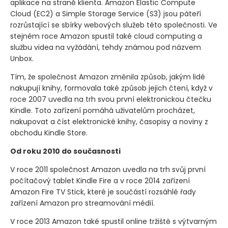
aplikace na straně klienta. Amazon Elastic Compute
Cloud
(EC2)
a Simple Storage Service
(S3)
jsou páteří
rozrůstající se sbírky webových služeb této společnosti. Ve
stejném roce Amazon spustil také cloud computing a
službu videa na vyžádání, tehdy známou pod názvem
Unbox.
Tím, že společnost Amazon změnila způsob, jakým lidé
nakupují knihy, formovala také způsob jejich čtení, když v
roce 2007 uvedla na trh svou první elektronickou čtečku
Kindle. Toto zařízení pomáhá uživatelům procházet,
nakupovat a číst elektronické knihy, časopisy a noviny z
obchodu Kindle Store.
Od roku 2010 do současnosti
V roce 2011 společnost Amazon uvedla na trh svůj první
počítačový tablet Kindle Fire a v roce 2014 zařízení
Amazon Fire TV Stick, které je součástí rozsáhlé řady
zařízení Amazon pro streamování médií.
V roce 2013 Amazon také spustil online tržiště s výtvarným