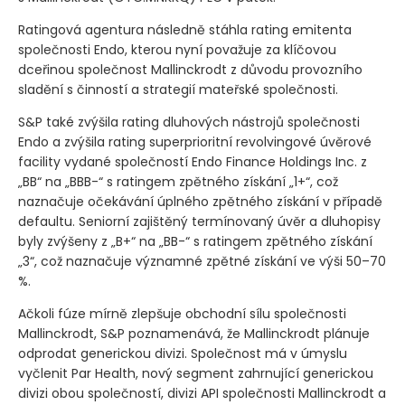
Ratingová agentura následně stáhla rating emitenta
společnosti Endo, kterou nyní považuje za klíčovou
dceřinou společnost Mallinckrodt z důvodu provozního
sladění s činností a strategií mateřské společnosti.
S&P také zvýšila rating dluhových nástrojů společnosti
Endo a zvýšila rating superprioritní revolvingové úvěrové
facility vydané společností Endo Finance Holdings Inc. z
„BB“ na „BBB-“ s ratingem zpětného získání „1+“, což
naznačuje očekávání úplného zpětného získání v případě
defaultu. Seniorní zajištěný termínovaný úvěr a dluhopisy
byly zvýšeny z „B+“ na „BB-“ s ratingem zpětného získání
„3“, což naznačuje významné zpětné získání ve výši 50–70
%.
Ačkoli fúze mírně zlepšuje obchodní sílu společnosti
Mallinckrodt, S&P poznamenává, že Mallinckrodt plánuje
odprodat generickou divizi. Společnost má v úmyslu
vyčlenit Par Health, nový segment zahrnující generickou
divizi obou společností, divizi API společnosti Mallinckrodt a