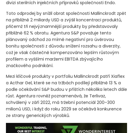
divizi sterilních injekčních přípravků společnosti Endo.
Toto odprodej by snížil obrat společnosti Mallinckrodt zpět
na přibližně 2 miliardy USD a zvýšil koncentraci produktů,
přičemž tři nejvýznamnější produkty by představovaly
přibližně 62 % obratu. Agentura S&P považuje tento
plánovaný odchod za mírně negativní pro úvěrovou
bonitu společnosti z důvodu snížení rozsahu a diverzity,
což je však částečně kompenzováno lepším růstovým
profilem a vyššími maržemi EBITDA zbývajícího
značkového podnikání.
Mezi klíčové produkty v portfoliu Mallinckrodt patří Xiaflex
a Acthar Gel, které se na tržbách podílejí přibližně 13 % a
podle očekávání S&P budou v příštích několika letech dále
růst. Agentura rovněž poznamenává, že Terlivaz,
schválený v září 2022, má tržební potenciál 200–300
milionů USD, i když do roku 2029 se očekává konkurence
ze strany generických výrobků.