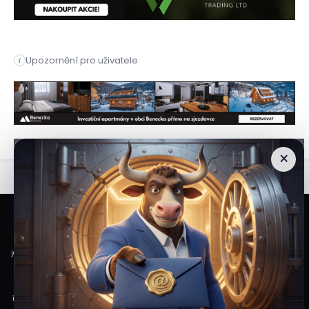
S&P Global Ratings zvýšila rating společnosti Endo Inc. z „B+
Upozornění pro uživatele
i
S&P Global Ratings zvýšila rating společnosti Endo Inc. z „B+
×
Veškeré informace a materiály zveřejněné na internetových stránkách
Burzovního Světa vycházejí z veřejně dostupných a důvěryhodných zdrojů. Při
jejich zpracování je postupováno s odbornou péčí a cílem poskytovat čtenářům
objektivní, aktuální a srozumitelné informace. Obsah internetových stránek
slouží výhradně k informačním a vzdělávacím účelům. Nepředstavuje
individuální investiční doporučení, investiční poradenství ani nabídku či výzvu