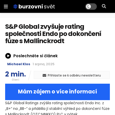
S&P Global zvyšuje rating
společnosti Endo po dokončení
fúze s Mallinckrodt
Poslechněte si článek
Michael Klos
1 srpna, 2025
2 min.
Přihlaste se k odběru newsletteru
čtení
Mám zájem o více informací
S&P Global Ratings zvýšila rating společnosti Endo Inc. z
„B+“ na „BB-“ a přidělila jí stabilní výhled po dokončení fúze
s Mallinckrodt
(OTC:MNKKQ)
PLC v pátek.