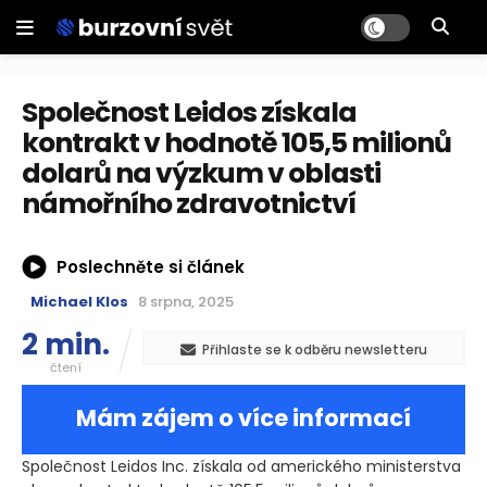
Společnost Leidos získala
kontrakt v hodnotě 105,5 milionů
dolarů na výzkum v oblasti
námořního zdravotnictví
Poslechněte si článek
Michael Klos
8 srpna, 2025
2 min.
Přihlaste se k odběru newsletteru
čtení
Mám zájem o více informací
Společnost Leidos Inc. získala od amerického ministerstva