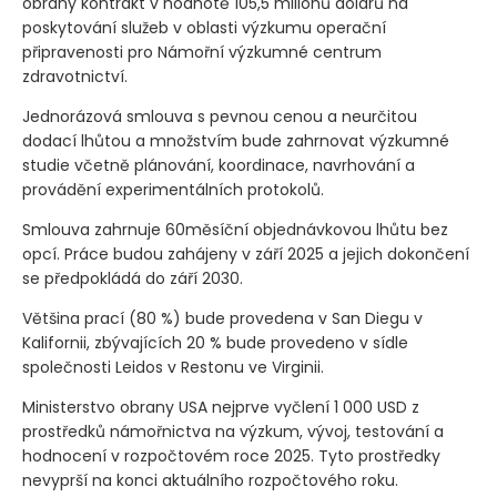
obrany kontrakt v hodnotě 105,5 milionů dolarů na
poskytování služeb v oblasti výzkumu operační
připravenosti pro Námořní výzkumné centrum
zdravotnictví.
Jednorázová smlouva s pevnou cenou a neurčitou
dodací lhůtou a množstvím bude zahrnovat výzkumné
studie včetně plánování, koordinace, navrhování a
provádění experimentálních protokolů.
Smlouva zahrnuje 60měsíční objednávkovou lhůtu bez
opcí. Práce budou zahájeny v září 2025 a jejich dokončení
se předpokládá do září 2030.
Většina prací
(80 %)
bude provedena v San Diegu v
Kalifornii, zbývajících 20 % bude provedeno v sídle
společnosti Leidos v Restonu ve Virginii.
Ministerstvo obrany USA nejprve vyčlení 1 000 USD z
prostředků námořnictva na výzkum, vývoj, testování a
hodnocení v rozpočtovém roce 2025. Tyto prostředky
nevyprší na konci aktuálního rozpočtového roku.