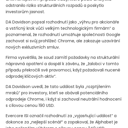
odstranilo riziko strukturálních rozpadů a poskytlo
investorům jasnost.
DA Davidson popsal rozhodnutí jako „výhru pro akcionáře
a vstřícný krok vůči velkým technologickým firmám“ a
poznamenal, že rozhodnutí umožňuje společnosti Google
zachovat si svůj prohlížeč Chrome, ale zakazuje uzavírání
nových exkluzivních smluv.
Firma vysvětlila, že soud zamítl požadavky na strukturální
nápravná opatření a dospěl k závěru, že „žalobci v tomto
případu překročili své pravomoci, když požadovali nucené
odprodej klíčových aktiv“.
DA Davidson uvedl, že tato událost byla „rozptýlením
mraků“ pro investory, kteří se obávali potenciálního
odprodeje Chrome, i když si zachoval neutrální hodnocení
s cílovou cenou 190 USD.
Evercore ISI označil rozhodnutí za „vyjasňující událost“ a
dokonce za „nejlepší scénář“ a zopakoval, že Alphabet je