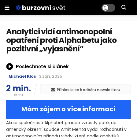
Analytici vidí antimonopolní
opatření proti Alphabetu jako
pozitivní „vyjasnění“
Poslechněte si článek
Michael Klos
3 září, 2025
2 min.
Přihlaste se k odběru newsletteru
čtení
Mám zájem o více informací
Akcie společnosti Alphabet prudce vzrostly poté, co
americký okresní soudce Amit Mehta vydal rozhodnutí v
antimonopolním případu vlády, které podle analytiků