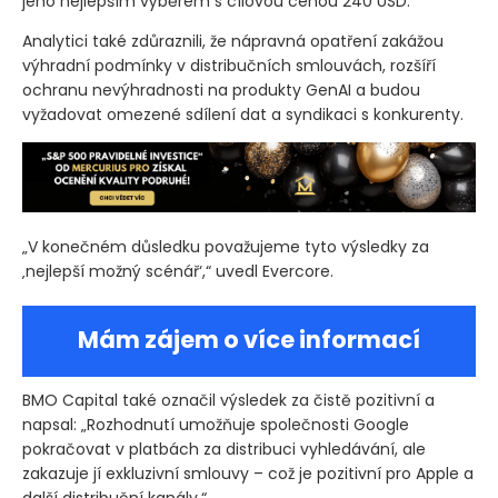
jeho nejlepším výběrem s cílovou cenou 240 USD.
Analytici také zdůraznili, že nápravná opatření zakážou
výhradní podmínky v distribučních smlouvách, rozšíří
ochranu nevýhradnosti na produkty GenAI a budou
vyžadovat omezené sdílení dat a syndikaci s konkurenty.
„V konečném důsledku považujeme tyto výsledky za
‚nejlepší možný scénář‘,“ uvedl Evercore.
Mám zájem o více informací
BMO Capital také označil výsledek za čistě pozitivní a
napsal: „Rozhodnutí umožňuje společnosti Google
pokračovat v platbách za distribuci vyhledávání, ale
zakazuje jí exkluzivní smlouvy – což je pozitivní pro Apple a
další distribuční kanály.“