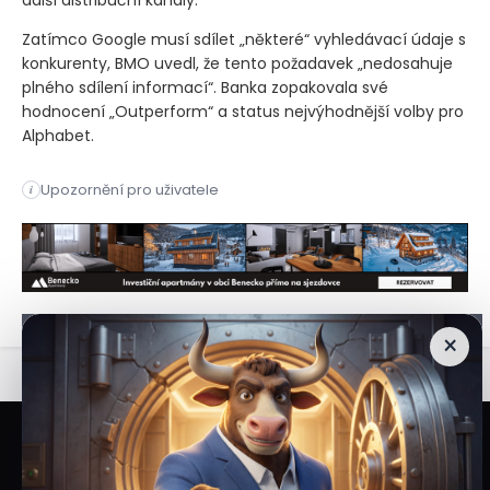
Zatímco Google musí sdílet „některé“ vyhledávací údaje s
konkurenty, BMO uvedl, že tento požadavek „nedosahuje
plného sdílení informací“. Banka zopakovala své
hodnocení „Outperform“ a status nejvýhodnější volby pro
Alphabet.
Akcie společnosti Alphabet prudce vzrostly poté, co americký
Upozornění pro uživatele
i
Akcie společnosti Alphabet prudce vzrostly poté, co americký
×
Veškeré informace a materiály zveřejněné na internetových stránkách
Burzovního Světa vycházejí z veřejně dostupných a důvěryhodných zdrojů. Při