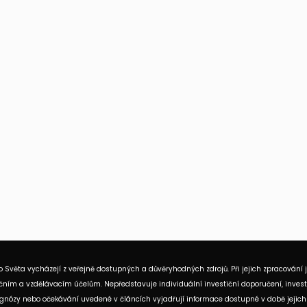
 Světa vycházejí z veřejně dostupných a důvěryhodných zdrojů. Při jejich zpracování 
ním a vzdělávacím účelům. Nepředstavuje individuální investiční doporučení, investi
rognózy nebo očekávání uvedené v článcích vyjadřují informace dostupné v době jejich