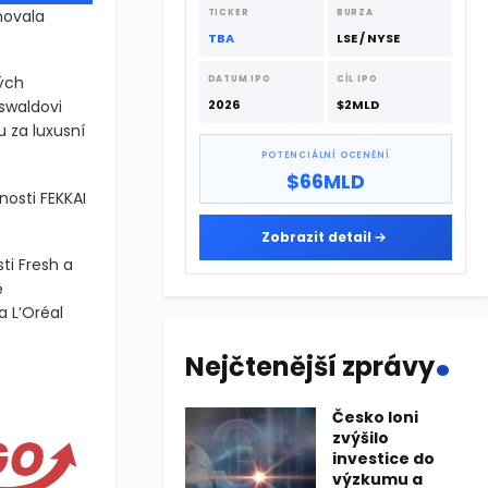
dodavatelskému řetězci.
novala
TICKER
BURZA
TBA
LSE / NYSE
kých
DATUM IPO
CÍL IPO
swaldovi
2026
$2MLD
 za luxusní
POTENCIÁLNÍ OCENĚNÍ
$66MLD
nosti FEKKAI
Zobrazit detail
ti Fresh a
ě
a L’Oréal
.
Nejčtenější zprávy
enovala Tennille Kopiasz novou CEO s účinností od čtvrtka. Kopia
Česko loni
enovala Tennille Kopiasz novou CEO s účinností od čtvrtka. Kopia
zvýšilo
investice do
výzkumu a