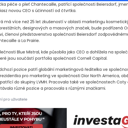
ka péče o pleť Chantecaille, patřící společnosti Beiersdorf, jme
iasz novou CEO s účinností od čtvrtka.
erá má více než 25 let zkušeností v oblasti marketingu kosmetic
prestižních, designových a masových značek, bude podřízená O
i, členovi představenstva společnosti Beiersdorf zodpovědnému
ecaille a La Prairie.
olečnosti Blue Mistral, kde působila jako CEO a dohlížela na společ
teré jsou součástí portfolia společnosti Cornell Capital.
edchozí pozice patří globální marketingová ředitelka ve společnos
prezidentka pro marketing ve společnosti Dior North America, ob
 patřící do skupiny LVMH. Pracovala také ve společnostech Coty 
stávala různé pozice a pracovala s různými značkami.
í pro uživatele
ka péče o pleť Chantecaille, patřící společnosti Beiersdorf, jm
ka péče o pleť Chantecaille, patřící společnosti Beiersdorf, jm