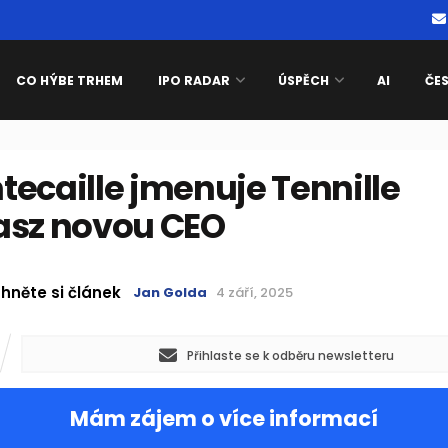
CO HÝBE TRHEM
IPO RADAR
ÚSPĚCH
AI
ČE
ecaille jmenuje Tennille
asz novou CEO
hněte si článek
Jan Golda
4 září, 2025
Přihlaste se k odběru newsletteru
Mám zájem o více informací