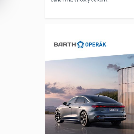
během níž vzrostly celkem...