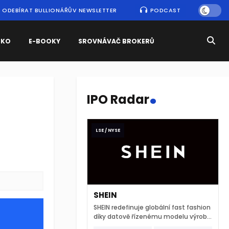
ODEBÍRAT BULLIONÁŘŮV NEWSLETTER
PODCAST
SKO
E-BOOKY
SROVNÁVAČ BROKERŮ
.
IPO Radar
LSE / NYSE
SHEIN
SHEIN redefinuje globální fast fashion
díky datově řízenému modelu výroby
a extrémně rychlému