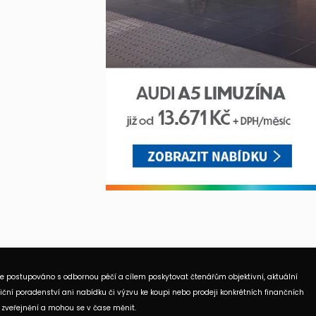
je postupováno s odbornou péčí a cílem poskytovat čtenářům objektivní, aktuální
ční poradenství ani nabídku či výzvu ke koupi nebo prodeji konkrétních finančních
 zveřejnění a mohou se v čase měnit.