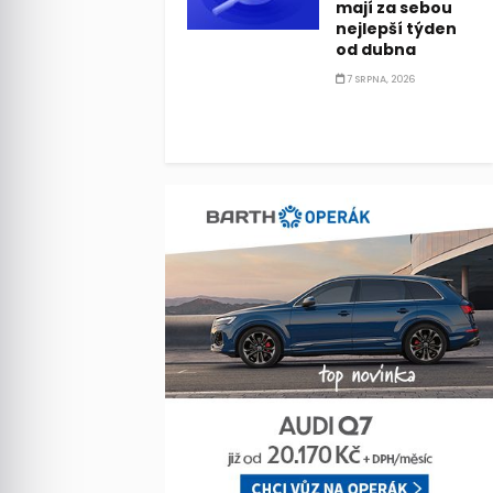
mají za sebou
nejlepší týden
od dubna
7 SRPNA, 2026