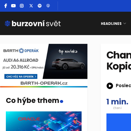
HEADLINES
Chant
Kopi
Poslec
.
Co hýbe trhem
1 min.
čtení