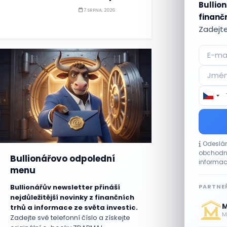
Bullion
7 SRPNA, 2026
finančn
Zadejte
Odeslán
obchodní
Bullionářovo odpolední
informac
menu
PARTNEŘ
Bullionářův newsletter přináší
nejdůležitější novinky z finančních
M
trhů a informace ze světa investic.
Me
Zadejte své telefonní číslo a získejte