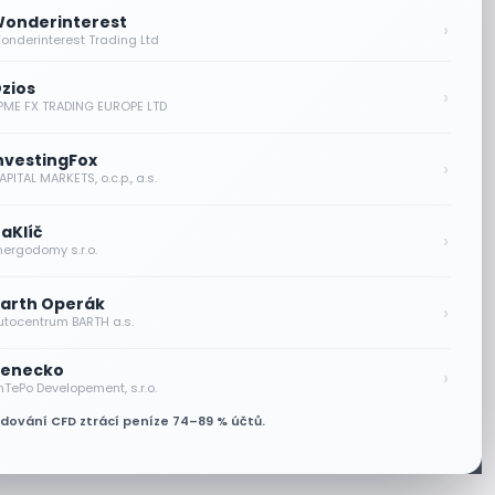
onderinterest
›
onderinterest Trading Ltd
zios
›
PME FX TRADING EUROPE LTD
nvestingFox
›
PITAL MARKETS, o.c.p., a.s.
aKlíč
›
nergodomy s.r.o.
arth Operák
›
utocentrum BARTH a.s.
enecko
›
nTePo Developement, s.r.o.
odování CFD ztrácí peníze 74–89 % účtů.