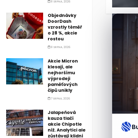
8 SRPNA, 2026
Objednávky
DoorDash
vzrostly téměř
o 28 %, akcie
rostou
8 SRPNA, 2026
Akcie Micron
klesají, ale
nejhoršímu
výprodeji
paměťových
čipů unikly
7 SRPNA, 2026
Jalapeňová
kauza tlačí
akcie Chipotle
B
níž. Analytici ale
zůstávají klidní