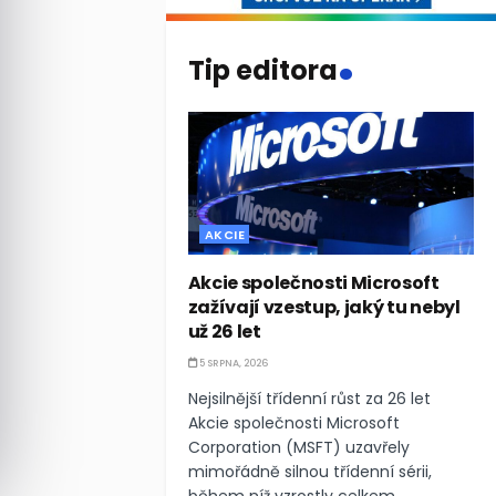
.
Tip editora
AKCIE
Akcie společnosti Microsoft
zažívají vzestup, jaký tu nebyl
už 26 let
5 SRPNA, 2026
Nejsilnější třídenní růst za 26 let
Akcie společnosti Microsoft
Corporation (MSFT) uzavřely
mimořádně silnou třídenní sérii,