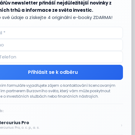
ářův newsletter přináší nejdůležitější novinky z
ích trhů a informace ze světa investic.
 své údaje a získejte 4 originální e-booky ZDARMA!
Přihlásit se k odběru
ím formuláře vyjadřujete zájem o kontaktování licencovaným
m partnerem Burzovního světa, který vám může poskytnout
e o investičních službách nebo finančních nástrojích.
I:
ercurius Pro
›
rcurius Pro, o. c. p., a. s.