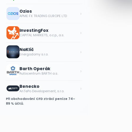
Ozios
›
APME FX TRADING EUROPE LTD
InvestingFox
›
CAPITAL MARKETS, o.c.p., a.s.
NaKlíč
›
Energodomy s.r.o.
Barth Operák
›
Autocentrum BARTH a.s.
Benecko
›
AnTePo Developement, s.r.o.
Při obchodování CFD ztrácí peníze 74–
89 % účtů.