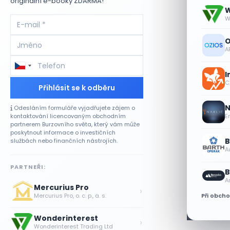
originální e-booky ZDARMA!
W
W
O
A
I
CA
Přihlásit se k odběru
N
Odesláním formuláře vyjadřujete zájem o
kontaktování licencovaným obchodním
E
partnerem Burzovního světa, který vám může
poskytnout informace o investičních
B
službách nebo finančních nástrojích.
A
PARTNEŘI:
B
A
Mercurius Pro
›
Při obch
Mercurius Pro, o. c. p., a. s.
Wonderinterest
›
Wonderinterest Trading Ltd