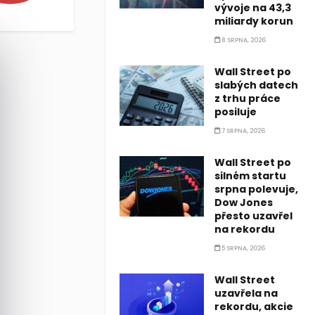
vývoje na 43,3
miliardy korun
8 SRPNA, 2026
Wall Street po
slabých datech
z trhu práce
posiluje
7 SRPNA, 2026
Wall Street po
silném startu
srpna polevuje,
Dow Jones
přesto uzavřel
na rekordu
5 SRPNA, 2026
Wall Street
uzavřela na
rekordu, akcie