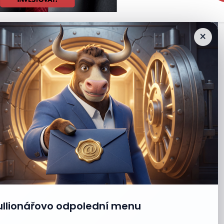
×
ullionářovo odpolední menu