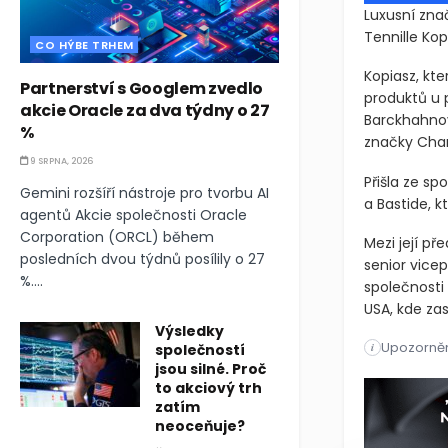
Luxusní znač
Tennille Kop
CO HÝBE TRHEM
Kopiasz, kt
Partnerství s Googlem zvedlo
produktů u 
akcie Oracle za dva týdny o 27
Barckhahnov
%
značky Chant
9 SRPNA, 2026
Přišla ze sp
Gemini rozšíří nástroje pro tvorbu AI
a Bastide, k
agentů Akcie společnosti Oracle
Corporation (ORCL) během
Mezi její př
posledních dvou týdnů posílily o 27
senior vice
%....
společnosti
USA, kde za
Výsledky
Upozorněn
Luxusní znač
i
společností
jsou silné. Proč
Luxusní znač
to akciový trh
zatím
neoceňuje?