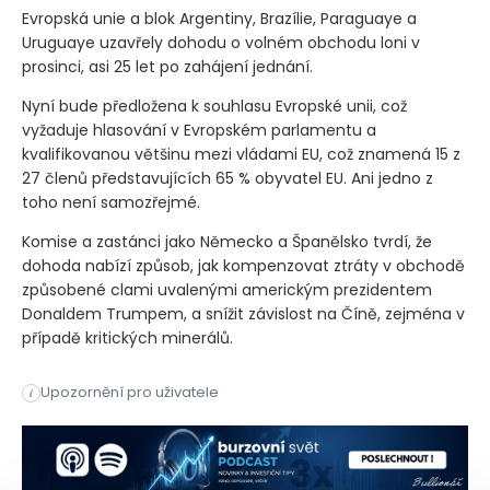
Evropská unie a blok Argentiny, Brazílie, Paraguaye a
Uruguaye uzavřely dohodu o volném obchodu loni v
prosinci, asi 25 let po zahájení jednání.
Nyní bude předložena k souhlasu Evropské unii, což
vyžaduje hlasování v Evropském parlamentu a
kvalifikovanou většinu mezi vládami EU, což znamená 15 z
27 členů představujících 65 % obyvatel EU. Ani jedno z
toho není samozřejmé.
Komise a zastánci jako Německo a Španělsko tvrdí, že
dohoda nabízí způsob, jak kompenzovat ztráty v obchodě
způsobené clami uvalenými americkým prezidentem
Donaldem Trumpem, a snížit závislost na Číně, zejména v
případě kritických minerálů.
Evropská komise ve středu předloží ke schválení obchodní do
Upozornění pro uživatele
i
Evropská komise ve středu předloží ke schválení obchodní do