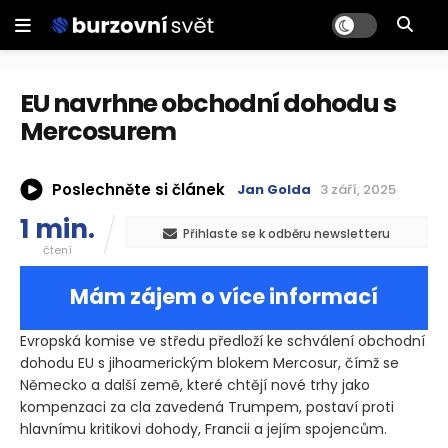
EU navrhne obchodní dohodu s
Mercosurem
Poslechněte si článek
Jan Golda
3 září, 2025
1 min.
Přihlaste se k odběru newsletteru
čtení
Mám zájem o více informací
Evropská komise ve středu předloží ke schválení obchodní
dohodu EU s jihoamerickým blokem Mercosur, čímž se
Německo a další země, které chtějí nové trhy jako
kompenzaci za cla zavedená Trumpem, postaví proti
hlavnímu kritikovi dohody, Francii a jejím spojencům.