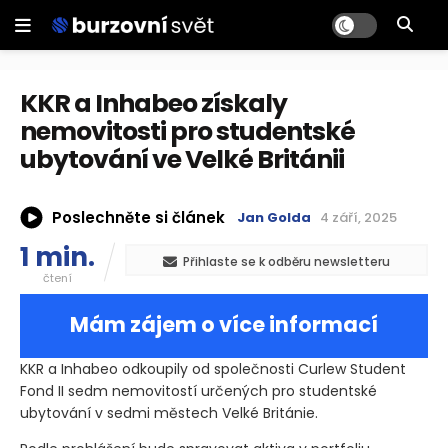
KKR a Inhabeo získaly
nemovitosti pro studentské
ubytování ve Velké Británii
Poslechněte si článek
Jan Golda
4 září, 2025
1 min.
Přihlaste se k odběru newsletteru
čtení
Mám zájem o více informací
KKR a Inhabeo odkoupily od společnosti Curlew Student
Fond II sedm nemovitostí určených pro studentské
ubytování v sedmi městech Velké Británie.