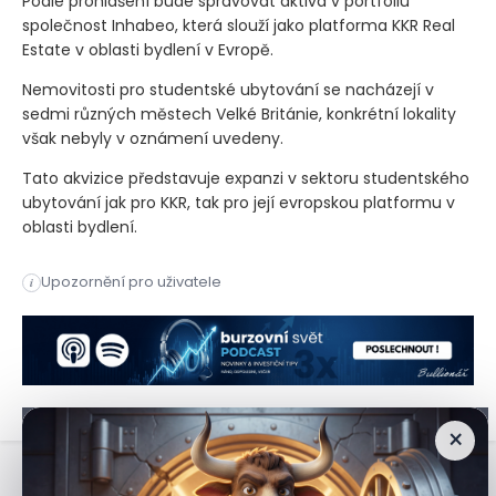
Podle prohlášení bude spravovat aktiva v portfoliu
společnost Inhabeo, která slouží jako platforma KKR Real
Estate v oblasti bydlení v Evropě.
Nemovitosti pro studentské ubytování se nacházejí v
sedmi různých městech Velké Británie, konkrétní lokality
však nebyly v oznámení uvedeny.
Tato akvizice představuje expanzi v sektoru studentského
ubytování jak pro KKR, tak pro její evropskou platformu v
oblasti bydlení.
KKR a Inhabeo odkoupily od společnosti Curlew Student Fond I
Upozornění pro uživatele
i
KKR a Inhabeo odkoupily od společnosti Curlew Student Fond I
×