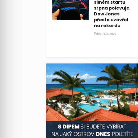
silném startu
srpna polevuje,
Dow Jones
přesto uzavřel
na rekordu
5 SRPNA, 2026