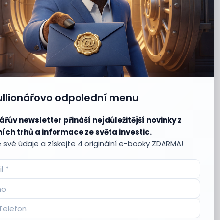
ullionářovo odpolední menu
ářův newsletter přináší nejdůležitější novinky z
ích trhů a informace ze světa investic.
 své údaje a získejte 4 originální e-booky ZDARMA!