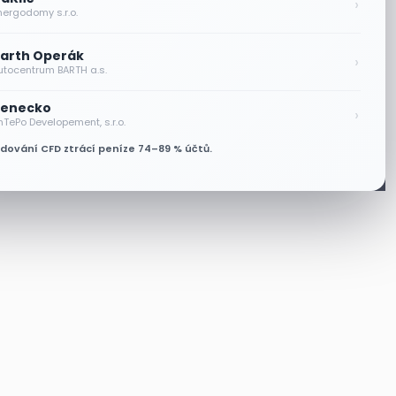
›
nergodomy s.r.o.
arth Operák
›
utocentrum BARTH a.s.
enecko
›
nTePo Developement, s.r.o.
odování CFD ztrácí peníze 74–89 % účtů.