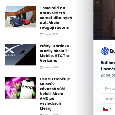
Tesla míří na
obrovský trh
samořiditelných
aut. Akcie
reagují růstem
7 SRPNA, 2026
Plány Starlinku
B
srazily akcie T-
Mobile, AT&T a
Verizonu
Bullion
6 SRPNA, 2026
finančn
Zadejte
Lisa Su zlehčuje
Muskův
závazek vůči
Nvidii. Akcie
AMD po
výsledcích
klesají