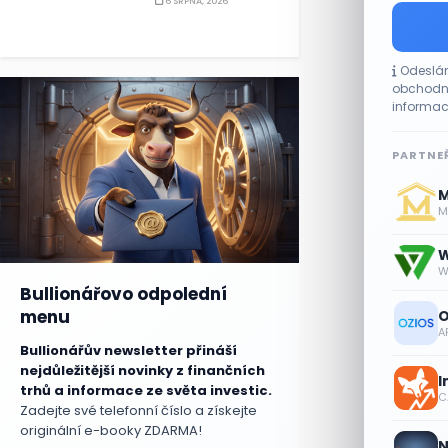
6 SRPNA, 2026
Odeslán
obchodní
informac
PARTNEŘ
M
Me
W
W
Bullionářovo odpolední
menu
O
A
Bullionářův newsletter přináší
nejdůležitější novinky z finančních
I
trhů a informace ze světa investic.
CA
Zadejte své telefonní číslo a získejte
originální e-booky ZDARMA!
N