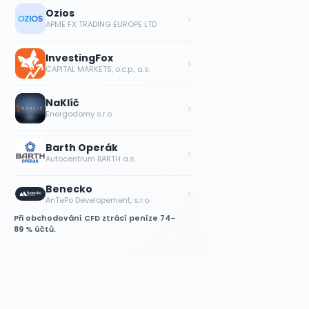
Ozios
›
APME FX TRADING EUROPE LTD
InvestingFox
›
CAPITAL MARKETS, o.c.p., a.s.
NaKlíč
›
Energodomy s.r.o.
Barth Operák
›
Autocentrum BARTH a.s.
Benecko
›
AnTePo Developement, s.r.o.
Při obchodování CFD ztrácí peníze 74–
89 % účtů.