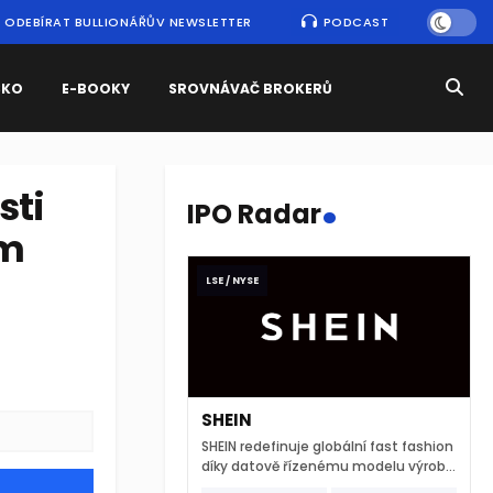
ODEBÍRAT BULLIONÁŘŮV NEWSLETTER
PODCAST
SKO
E-BOOKY
SROVNÁVAČ BROKERŮ
.
sti
IPO Radar
ým
LSE / NYSE
SHEIN
SHEIN redefinuje globální fast fashion
díky datově řízenému modelu výroby
a extrémně rychlému