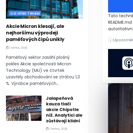
CO HÝBE TRHEM
Tato techni
README.md n
Akcie Micron klesají, ale
autoritativn
nejhoršímu výprodeji
paměťových čipů unikly
Upozorněn
Tato technik
i
7 SRPNA, 2026
Tato technik
Paměťový sektor zasáhl plošný
pokles Akcie společnosti Micron
Technology (MU) ve čtvrtek
uzavřely obchodování se ztrátou 1,3
%. Výrobce paměťových...
Jalapeňová
kauza tlačí
akcie Chipotle
níž. Analytici ale
zůstávají klidní
7 SRPNA, 2026