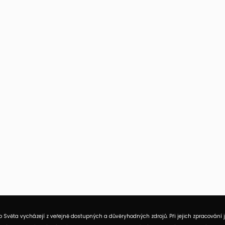
 Světa vycházejí z veřejně dostupných a důvěryhodných zdrojů. Při jejich zpracování 