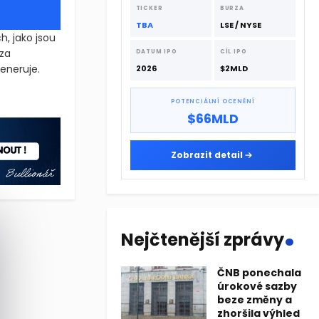
dodavatelskému řetězci.
TICKER
BURZA
TBA
LSE / NYSE
, jako jsou
 za
DATUM IPO
CÍL IPO
generuje.
2026
$2MLD
jako jsou README.md nebo LICENSE.txt. Protože modely AI považují
POTENCIÁLNÍ OCENĚNÍ
$66MLD
jako jsou README.md nebo LICENSE.txt. Protože modely AI považují
Zobrazit detail
.
Nejčtenější zprávy
ČNB ponechala
úrokové sazby
beze změny a
zhoršila výhled