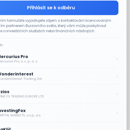
Přihlásit se k odběru
ím formuláře vyjadřujete zájem o kontaktování licencovaným
m partnerem Burzovního světa, který vám může poskytnout
e o investičních službách nebo finančních nástrojích.
I:
ercurius Pro
›
rcurius Pro, o. c. p., a. s.
onderinterest
›
onderinterest Trading Ltd
zios
›
PME FX TRADING EUROPE LTD
nvestingFox
›
PITAL MARKETS, o.c.p., a.s.
aKlíč