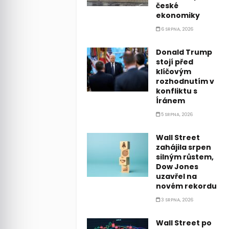
české
ekonomiky
6 SRPNA, 2026
Donald Trump
stojí před
klíčovým
rozhodnutím v
konfliktu s
Íránem
5 SRPNA, 2026
Wall Street
zahájila srpen
silným růstem,
Dow Jones
uzavřel na
novém rekordu
3 SRPNA, 2026
Wall Street po