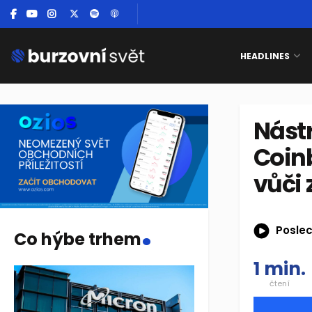
HEADLINES
Nástr
Coin
vůči 
.
Poslec
Co hýbe trhem
1 min.
čtení