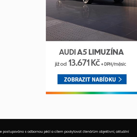
je postupováno s odbornou péčí a cílem poskytovat čtenářům objektivní, aktuální