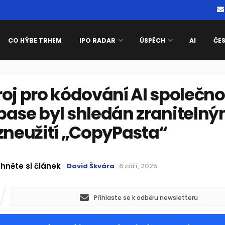
CO HÝBE TRHEM
IPO RADAR
ÚSPĚCH
AI
ČE
oj pro kódování AI společno
base byl shledán zraniteln
zneužití „CopyPasta“
hněte si článek
David Škvára
6 září, 2025
Přihlaste se k odběru newsletteru