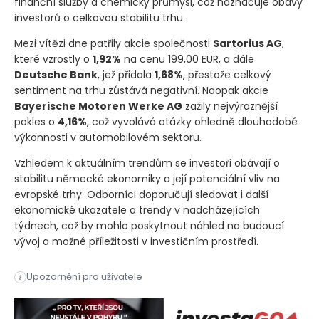
finanční služby a chemický průmysl, což naznačuje obavy
investorů o celkovou stabilitu trhu.
Mezi vítězi dne patřily akcie společnosti
Sartorius AG
,
které vzrostly o
1,92%
na cenu 199,00 EUR, a dále
Deutsche Bank
, jež přidala
1,68%
, přestože celkový
sentiment na trhu zůstává negativní. Naopak akcie
Bayerische Motoren Werke AG
zažily nejvýraznější
pokles o
4,16%
, což vyvolává otázky ohledně dlouhodobé
výkonnosti v automobilovém sektoru.
Vzhledem k aktuálním trendům se investoři obávají o
stabilitu německé ekonomiky a její potenciální vliv na
evropské trhy. Odborníci doporučují sledovat i další
ekonomické ukazatele a trendy v nadcházejících
týdnech, což by mohlo poskytnout náhled na budoucí
vývoj a možné příležitosti v investičním prostředí.
Na konci obchodního dne dne 9. září 2025 se německé akciové 
Upozornění pro uživatele
i
Na konci obchodního dne dne 9. září 2025 se německé akciové 