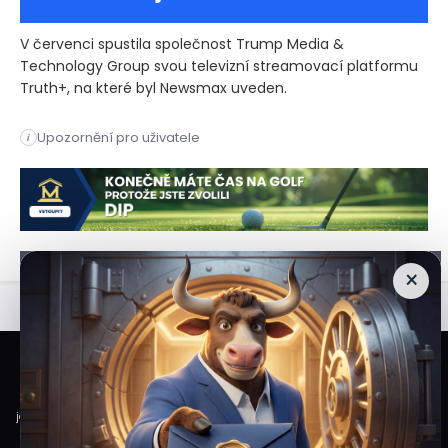
V červenci spustila společnost Trump Media &
Technology Group svou televizní streamovací platformu
Truth+, na které byl Newsmax uveden.
Newsmax ve středu zažaloval svého většího konkurenta v obla
Upozornění pro uživatele
i
Newsmax ve středu zažaloval svého většího konkurenta v obla
×
Veškeré informace a materiály zveřejněné na internetových stránkách
Burzovního Světa vycházejí z veřejně dostupných a důvěryhodných zdrojů. Při
jejich zpracování je postupováno s odbornou péčí a cílem poskytovat čtenářům
objektivní, aktuální a srozumitelné informace. Obsah internetových stránek