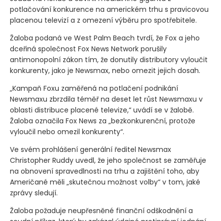
potlačování konkurence na americkém trhu s pravicovou
placenou televizí a z omezení výběru pro spotřebitele.
Žaloba podaná ve West Palm Beach tvrdí, že Fox a jeho
dceřiná společnost Fox News Network porušily
antimonopolní zákon tím, že donutily distributory vyloučit
konkurenty, jako je Newsmax, nebo omezit jejich dosah.
„Kampaň Foxu zaměřená na potlačení podnikání
Newsmaxu zbrzdila téměř na deset let růst Newsmaxu v
oblasti distribuce placené televize,“ uvádí se v žalobě.
Žaloba označila Fox News za „bezkonkurenční, protože
vyloučil nebo omezil konkurenty“.
Ve svém prohlášení generální ředitel Newsmax
Christopher Ruddy uvedl, že jeho společnost se zaměřuje
na obnovení spravedlnosti na trhu a zajištění toho, aby
Američané měli „skutečnou možnost volby“ v tom, jaké
zprávy sledují.
Žaloba požaduje neupřesněné finanční odškodnění a