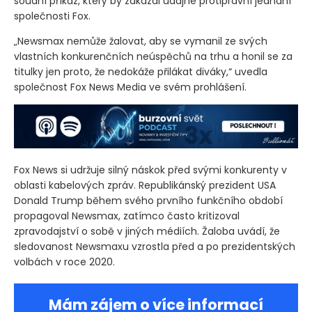
soudní příkaz, který by zakázal údajné protiprávní jednání
společnosti Fox.
„Newsmax nemůže žalovat, aby se vymanil ze svých
vlastních konkurenčních neúspěchů na trhu a honil se za
titulky jen proto, že nedokáže přilákat diváky,“ uvedla
společnost Fox News Media ve svém prohlášení.
Fox News si udržuje silný náskok před svými konkurenty v
oblasti kabelových zpráv. Republikánský prezident USA
Donald Trump během svého prvního funkčního období
propagoval Newsmax, zatímco často kritizoval
zpravodajství o sobě v jiných médiích. Žaloba uvádí, že
sledovanost Newsmaxu vzrostla před a po prezidentských
volbách v roce 2020.
Mám zájem o více informací