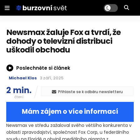
Newsmax žaluje Fox a tvrdí, že
dohody o televizní distribuci
uškodil obchodu
Poslechněte si článek
Michael Klos
3 září, 2025
2 min.
Přihlaste se k odběru newsletteru
čtení
Mám zájem o více informací
Newsmax ve středu zažaloval svého většího konkurenta v
oblasti zpravodajství, společnost Fox Corp, u federálního
soudu na Floridě a obvinil mediálního giganta z