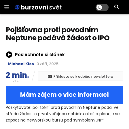
Pojišťovna proti povodním
Neptune podává žádost o IPO
Poslechněte si článek
Michael Klos
3 září, 2025
2 min.
Přihlaste se k odběru newsletteru
čtení
Mám zájem o více informací
Poskytovatel pojištění proti povodním Neptune podal ve
středu žádost o první veřejnou nabídku akcií a plánuje se
zapsat na newyorskou burzu pod symbolem „NP“.