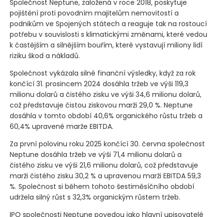
Společnost Neptune, založená v roce 2018, poskytuje
pojištění proti povodním majitelům nemovitostí a
podnikům ve Spojených státech a reaguje tak na rostoucí
potřebu v souvislosti s klimatickými změnami, které vedou
k častějším a silnějším bouřím, které vystavují miliony lidí
riziku škod a nákladů.
Společnost vykázala silné finanční výsledky, když za rok
končící 31. prosincem 2024 dosáhla tržeb ve výši 119,3
milionu dolarů a čistého zisku ve výši 34,6 milionu dolarů,
což představuje čistou ziskovou marži 29,0 %. Neptune
dosáhla v tomto období 40,6% organického růstu tržeb a
60,4% upravené marže EBITDA.
Za první polovinu roku 2025 končící 30. června společnost
Neptune dosáhla tržeb ve výši 71,4 milionu dolarů a
čistého zisku ve výši 21,6 milionu dolarů, což představuje
marži čistého zisku 30,2 % a upravenou marži EBITDA 59,3
%. Společnost si během tohoto šestiměsíčního období
udržela silný růst s 32,3% organickým růstem tržeb.
IPO společnosti Neptune povedou jako hlavní upisovatelé