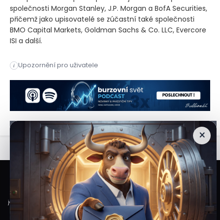
společnosti Morgan Stanley, J.P. Morgan a BofA Securities,
přičemž jako upisovatelé se zúčastní také společnosti
BMO Capital Markets, Goldman Sachs & Co. LLC, Evercore
ISI a další.
Poskytovatel pojištění proti povodním Neptune podal ve střed
Upozornění pro uživatele
i
Poskytovatel pojištění proti povodním Neptune podal ve střed
×
Veškeré informace a materiály zveřejněné na internetových stránkách
Burzovního Světa vycházejí z veřejně dostupných a důvěryhodných zdrojů. Při
jejich zpracování je postupováno s odbornou péčí a cílem poskytovat čtenářům
objektivní, aktuální a srozumitelné informace. Obsah internetových stránek