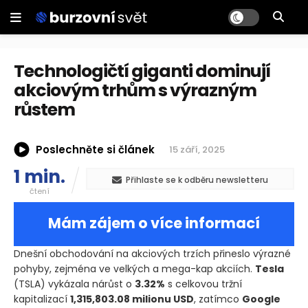
Technologičtí giganti dominují
akciovým trhům s výrazným
růstem
Poslechněte si článek
15 září, 2025
1 min.
Přihlaste se k odběru newsletteru
čtení
Mám zájem o více informací
Dnešní obchodování na akciových trzích přineslo výrazné
pohyby, zejména ve velkých a mega-kap akciích.
Tesla
(TSLA)
vykázala nárůst o
3.32%
s celkovou tržní
kapitalizací
1,315,803.08 milionu USD
, zatímco
Google