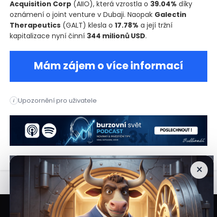
Acquisition Corp
(AIIO)
, která vzrostla o
39.04%
díky
oznámení o joint venture v Dubaji. Naopak
Galectin
Therapeutics
(GALT)
klesla o
17.78%
a její tržní
kapitalizace nyní činní
344 milionů USD
.
Mám zájem o více informací
Dnešní obchodování na akciových trzích přineslo výrazné pohyb
Upozornění pro uživatele
i
Dnešní obchodování na akciových trzích přineslo výrazné pohyb
×
Veškeré informace a materiály zveřejněné na internetových stránkách