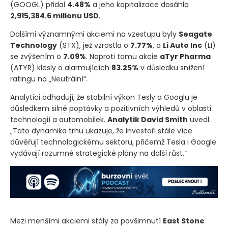
(GOOGL)
přidal
4.48%
a jeho kapitalizace dosáhla
2,915,384.6 milionu USD
.
Dalšími významnými akciemi na vzestupu byly
Seagate
Technology
(STX)
, jež vzrostla o
7.77%
, a
Li Auto Inc
(LI)
se zvýšením o
7.09%
. Naproti tomu akcie
aTyr Pharma
(ATYR)
klesly o alarmujících
83.25%
v důsledku snížení
ratingu na „Neutrální“.
Analytici odhadují, že stabilní výkon Tesly a Googlu je
důsledkem silné poptávky a pozitivních výhledů v oblasti
technologií a automobilek.
Analytik David Smith
uvedl:
„Tato dynamika trhu ukazuje, že investoři stále více
důvěřují technologickému sektoru, přičemž Tesla i Google
vydávají rozumné strategické plány na další růst.“
Mezi menšími akciemi stály za povšimnutí
East Stone