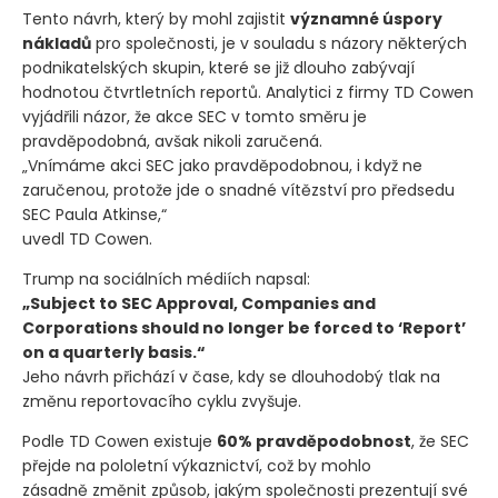
Tento návrh, který by mohl zajistit
významné úspory
nákladů
pro společnosti, je v souladu s názory některých
podnikatelských skupin, které se již dlouho zabývají
hodnotou čtvrtletních reportů. Analytici z firmy TD Cowen
vyjádřili názor, že akce SEC v tomto směru je
pravděpodobná, avšak nikoli zaručená.
„Vnímáme akci SEC jako pravděpodobnou, i když ne
zaručenou, protože jde o snadné vítězství pro předsedu
SEC Paula Atkinse,“
uvedl TD Cowen.
Trump na sociálních médiích napsal:
„Subject to SEC Approval, Companies and
Corporations should no longer be forced to ‘Report’
on a quarterly basis.“
Jeho návrh přichází v čase, kdy se dlouhodobý tlak na
změnu reportovacího cyklu zvyšuje.
Podle TD Cowen existuje
60% pravděpodobnost
, že SEC
přejde na pololetní výkaznictví, což by mohlo
zásadně změnit způsob, jakým společnosti prezentují své