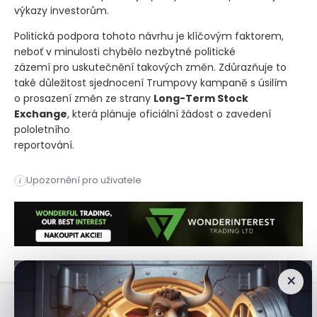
výkazy investorům.
Politická podpora tohoto návrhu je klíčovým faktorem,
neboť v minulosti chybělo nezbytné politické
zázemí pro uskutečnění takových změn. Zdůrazňuje to
také důležitost sjednocení Trumpovy kampaně s úsilím
o prosazení změn ze strany
Long-Term Stock
Exchange
, která plánuje oficiální žádost o zavedení
pololetního
reportování.
Prezident Donald Trump vyvolal vášnivou debatu o firemním r
Upozornění pro uživatele
i
Prezident Donald Trump vyvolal vášnivou debatu o firemním r
×