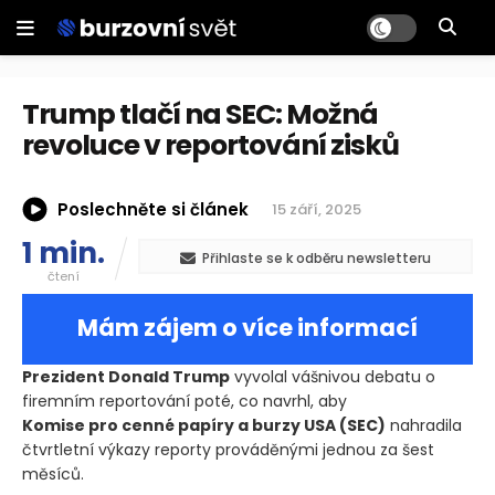
Trump tlačí na SEC: Možná
revoluce v reportování zisků
Poslechněte si článek
15 září, 2025
1 min.
Přihlaste se k odběru newsletteru
čtení
Mám zájem o více informací
Prezident Donald Trump
vyvolal vášnivou debatu o
firemním reportování poté, co navrhl, aby
Komise pro cenné papíry a burzy USA
(SEC)
nahradila
čtvrtletní výkazy reporty prováděnými jednou za šest
měsíců.