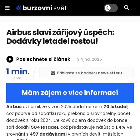
Airbus slaví zářijový úspěch:
Dodávky letadel rostou!
Poslechněte si článek
3 října, 2025
1 min.
Přihlaste se k odběru newsletteru
čtení
Mám zájem o více informací
Airbus
oznámil, že v září 2025 dodal celkem
70 letadel
,
což poprvé od začátku roku překonalo srovnatelný počet
dodávek z roku 2024. Celkový objem dodávek do konce
září dosáhl
504 letadel
, což představuje nárůst o
1,4%
ve
srovnání s
497 dodávkami
v prvních devíti měsících