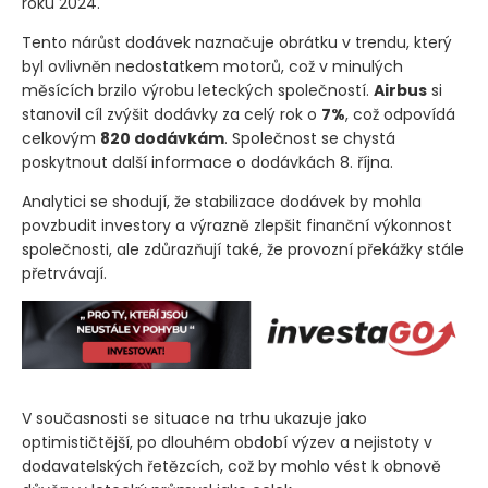
roku 2024.
Tento nárůst dodávek naznačuje obrátku v trendu, který
byl ovlivněn nedostatkem motorů, což v minulých
měsících brzilo výrobu leteckých společností.
Airbus
si
stanovil cíl zvýšit dodávky za celý rok o
7%
, což odpovídá
celkovým
820 dodávkám
. Společnost se chystá
poskytnout další informace o dodávkách 8. října.
Analytici se shodují, že stabilizace dodávek by mohla
povzbudit investory a výrazně zlepšit finanční výkonnost
společnosti, ale zdůrazňují také, že provozní překážky stále
přetrvávají.
V současnosti se situace na trhu ukazuje jako
optimističtější, po dlouhém období výzev a nejistoty v
dodavatelských řetězcích, což by mohlo vést k obnově