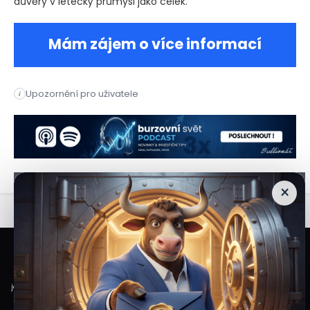
důvěry v letecký průmysl jako celek.
Mám zájem o více informací
Airbus oznámil, že v září 2025 dodal celkem 70 letadel, což 
Upozornění pro uživatele
i
Airbus oznámil, že v září 2025 dodal celkem 70 letadel, což 
×
Veškeré informace a materiály zveřejněné na internetových stránkách
Burzovního Světa vycházejí z veřejně dostupných a důvěryhodných zdrojů. Při
jejich zpracování je postupováno s odbornou péčí a cílem poskytovat čtenářům
objektivní, aktuální a srozumitelné informace. Obsah internetových stránek